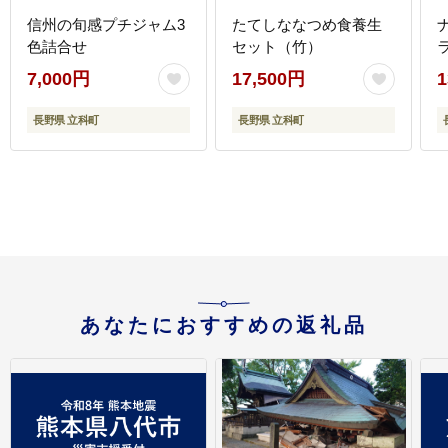
信州の旬感プチジャム3
たてしななつめ食養生
色詰合せ
セット（竹）
7,000円
17,500円
1
長野県 立科町
長野県 立科町
あなたにおすすめの返礼品