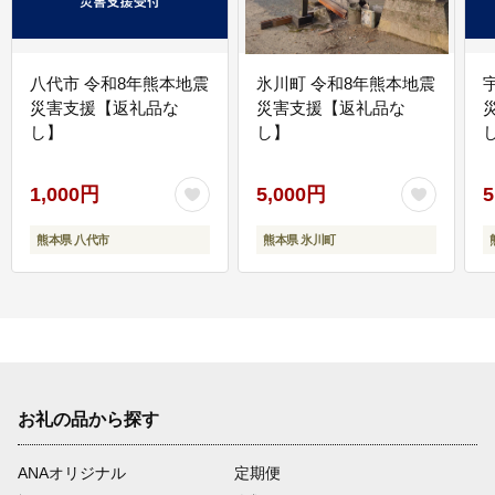
八代市 令和8年熊本地震
氷川町 令和8年熊本地震
災害支援【返礼品な
災害支援【返礼品な
し】
し】
し
1,000円
5,000円
5
熊本県 八代市
熊本県 氷川町
お礼の品から探す
ANAオリジナル
定期便