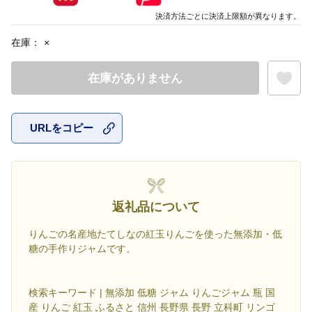
決済方法ごとに決済上限額が異なります。
在庫：
×
在庫がありません
URLをコピー
お気に入
返礼品について
りんごの名産地たてしなの紅玉りんごを使った無添加・低
糖の手作りジャムです。
検索キーワード | 無添加 低糖 ジャム りんごジャム 瓶 国
産 りんご 紅玉 ふるさと 信州 長野県 長野 立科町 リンゴ