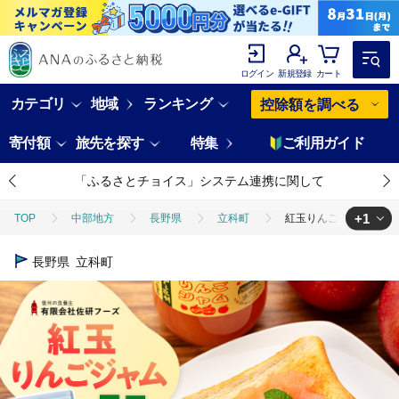
ログイン
新規登録
カート
カテゴリ
地域
ランキング
控除額を調べる
寄付額
旅先を探す
特集
ご利用ガイド
「ふるさとチョイス」システム連携に関して
+1
TOP
中部地方
長野県
立科町
紅玉りんごジャム
TOP
加工食品
缶詰・瓶詰
ジャム
紅玉りんごジャム
長野県
立科町