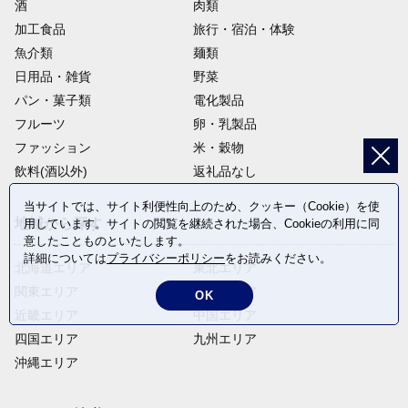
酒
肉類
加工食品
旅行・宿泊・体験
魚介類
麺類
日用品・雑貨
野菜
パン・菓子類
電化製品
フルーツ
卵・乳製品
ファッション
米・穀物
飲料(酒以外)
返礼品なし
当サイトでは、サイト利便性向上のため、クッキー（Cookie）を使
地域から探す
用しています。サイトの閲覧を継続された場合、Cookieの利用に同
意したことものといたします。
詳細については
プライバシーポリシー
をお読みください。
北海道エリア
東北エリア
関東エリア
中部エリア
OK
近畿エリア
中国エリア
四国エリア
九州エリア
沖縄エリア