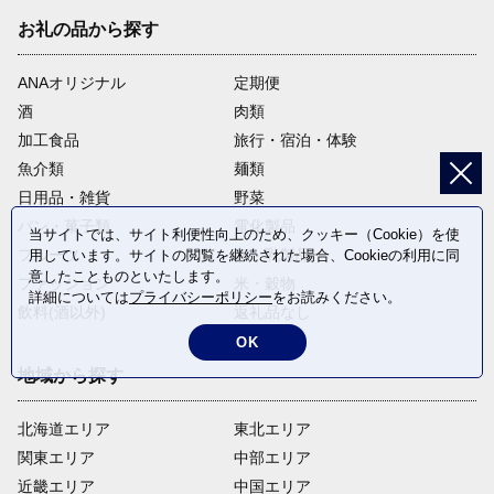
お礼の品から探す
ANAオリジナル
定期便
酒
肉類
加工食品
旅行・宿泊・体験
魚介類
麺類
日用品・雑貨
野菜
パン・菓子類
電化製品
当サイトでは、サイト利便性向上のため、クッキー（Cookie）を使
フルーツ
卵・乳製品
用しています。サイトの閲覧を継続された場合、Cookieの利用に同
意したことものといたします。
ファッション
米・穀物
詳細については
プライバシーポリシー
をお読みください。
飲料(酒以外)
返礼品なし
OK
地域から探す
北海道エリア
東北エリア
関東エリア
中部エリア
近畿エリア
中国エリア