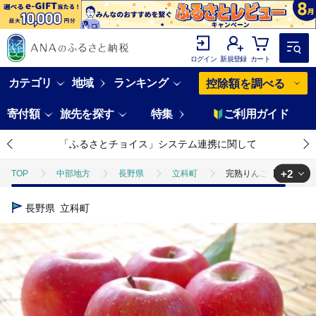
ログイン
新規登録
カート
カテゴリ
地域
ランキング
控除額を調べる
寄付額
旅先を探す
特集
ご利用ガイド
「ふるさとチョイス」システム連携に関して
+2
TOP
中部地方
長野県
立科町
完熟りんご【ふじ】約5
TOP
フルーツ
完熟りんご【ふじ】約5kg
長野県
立科町
TOP
フルーツ
りんご
完熟りんご【ふじ】約5kg