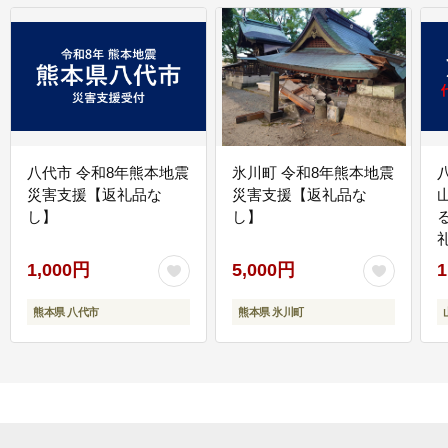
八代市 令和8年熊本地震
氷川町 令和8年熊本地震
災害支援【返礼品な
災害支援【返礼品な
し】
し】
1,000円
5,000円
1
熊本県 八代市
熊本県 氷川町