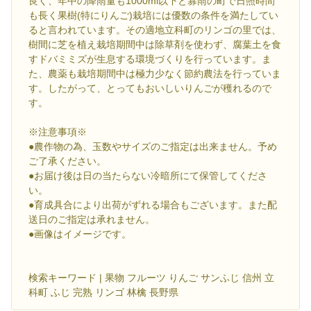
良く、年中の降雨量も1000ml以下と寡雨の町で日照時間
も長く果樹(特にりんご)栽培には優数の条件を満たしてい
ると言われています。その適地立科町のリンゴの里では、
樹間に芝を植え栽培期間中は除草剤を使わず、腐葉土を食
すドバミミズが生息する環境づくりを行っています。ま
た、農薬も栽培期間中は極力少なく節約農法を行っていま
す。したがって、とってもおいしいりんごが穫れるので
す。
※注意事項※
●農作物の為、玉数やサイズのご指定は出来ません。予め
ご了承ください。
●お届け後は日の当たらない冷暗所にて保管してくださ
い。
●育成具合により出荷がずれる場合もございます。また配
送日のご指定は承れません。
●画像はイメージです。
検索キーワード | 果物 フルーツ りんご サンふじ 信州 立
科町 ふじ 完熟 リンゴ 林檎 長野県