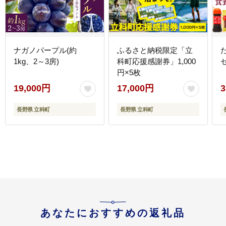
ナガノパープル(約
ふるさと納税限定「立
1kg、2～3房)
科町応援感謝券」1,000
円×5枚
19,000円
17,000円
3
長野県 立科町
長野県 立科町
あなたにおすすめの返礼品