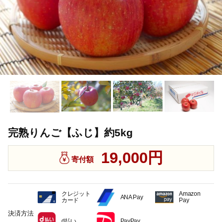
完熟りんご【ふじ】約5kg
19,000円
寄付額
クレジット
Amazon
ANA Pay
カード
Pay
決済方法
d払い
PayPay