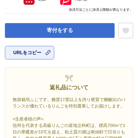
決済方法ごとに決済上限額が異なります。
寄付をする
URLをコピー
お気に入
返礼品について
無袋栽培ふじです。糖度17度以上を誇り硬質で糖酸比のバ
ランスが優れているりんごを特別選果してお届けします。
<生産者様の声>
信州を代表する高級りんごの産地立科町は、標高700mで1
日の寒暖差が10℃を超え、粘土質の畑は南傾斜で日当りも