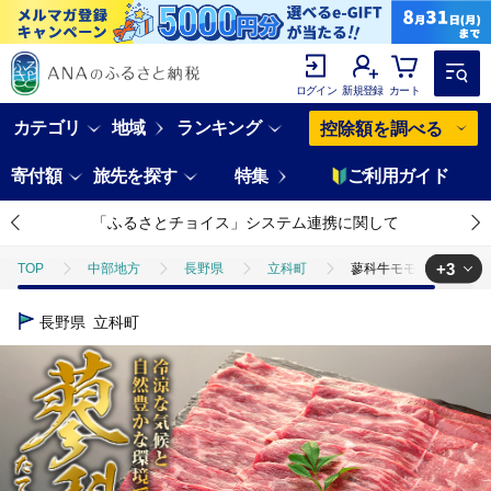
ログイン
新規登録
カート
カテゴリ
地域
ランキング
控除額を調べる
寄付額
旅先を探す
特集
ご利用ガイド
「ふるさとチョイス」システム連携に関して
+3
TOP
中部地方
長野県
立科町
蓼科牛モモスライス400
TOP
肉
蓼科牛モモスライス400g×2
長野県
立科町
TOP
肉
牛肉
蓼科牛モモスライス400g×2
TOP
肉
牛肉
すき焼き(牛肉)
蓼科牛モモスライス400g