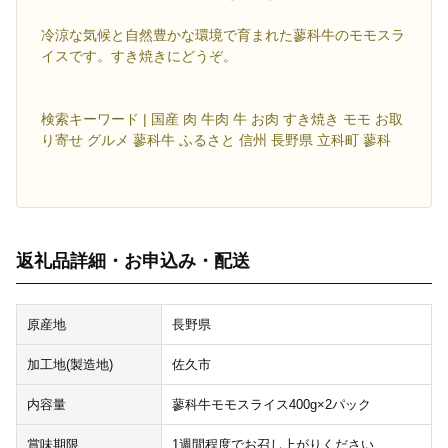
冷涼な気候と自然豊かな環境で育まれた蓼科牛のモモスラ
イスです。すき焼きにどうぞ。
検索キーワード | 国産 肉 牛肉 牛 お肉 すき焼き モモ お取
り寄せ グルメ 蓼科牛 ふるさと 信州 長野県 立科町 蓼科
返礼品詳細・お申込み・配送
原産地
長野県
加工地(製造地)
佐久市
内容量
蓼科牛モモスライス400g×2パック
賞味期限
1週間程度でお召し上がりください