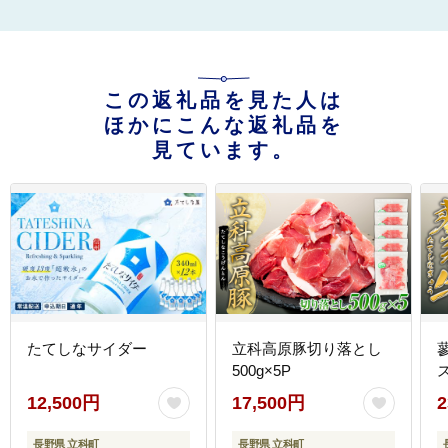
この返礼品を見た人は
ほかにこんな返礼品を
見ています。
たてしなサイダー
立科高原豚切り落とし
500g×5P
ス
12,500円
17,500円
2
長野県 立科町
長野県 立科町