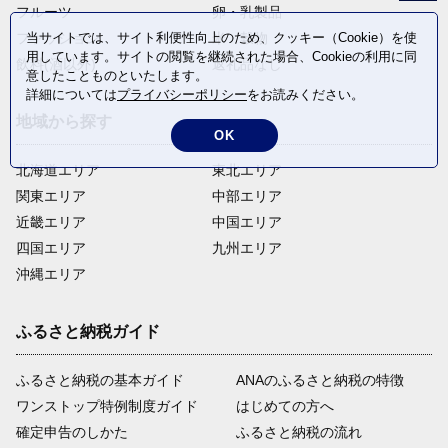
フルーツ
卵・乳製品
ファッション
米・穀物
当サイトでは、サイト利便性向上のため、クッキー（Cookie）を使
用しています。サイトの閲覧を継続された場合、Cookieの利用に同
飲料(酒以外)
返礼品なし
意したことものといたします。
詳細については
プライバシーポリシー
をお読みください。
地域から探す
OK
北海道エリア
東北エリア
関東エリア
中部エリア
近畿エリア
中国エリア
四国エリア
九州エリア
沖縄エリア
ふるさと納税ガイド
ふるさと納税の基本ガイド
ANAのふるさと納税の特徴
ワンストップ特例制度ガイド
はじめての方へ
確定申告のしかた
ふるさと納税の流れ