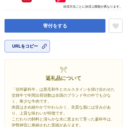
決済方法ごとに決済上限額が異なります。
寄付をする
URLをコピー
お気に入
返礼品について
「信州蓼科牛」は黒毛和牛とホルスタインを掛け合わせた
交雑牛で年間出荷頭数は全国のブランド牛の中でも少な
く、希少な牛肉です。
肉質はきめ細やかでやわらかく、良質な脂には甘みがあ
り、上質な味わいが特徴です。
こだわりの飼料と清らかな水に恵まれて育った蓼科牛は、
伊勢神宮に奉納された実績があります。