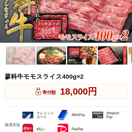
蓼科牛モモスライス400g×2
18,000円
寄付額
クレジット
Amazon
ANA Pay
カード
Pay
決済方法
d払い
PayPay