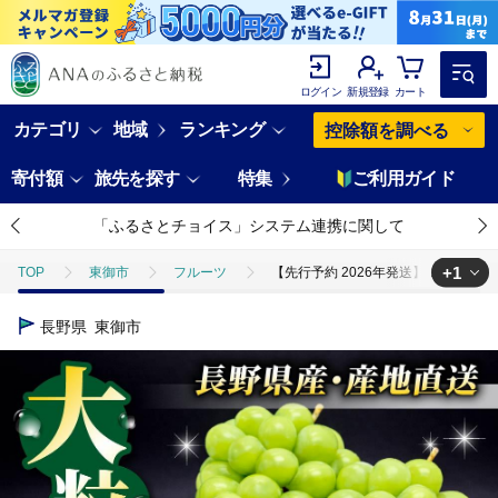
ログイン
新規登録
カート
カテゴリ
地域
ランキング
控除額を調べる
寄付額
旅先を探す
特集
ご利用ガイド
「ふるさとチョイス」システム連携に関して
+1
TOP
東御市
フルーツ
【先行予約 2026年発送】シャインマス
TOP
フルーツ
ぶどう・マスカット
【先行予約 2026年発送
長野県
東御市