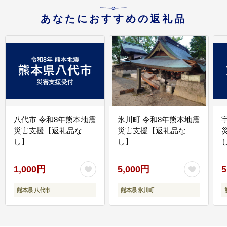
あなたにおすすめの返礼品
八代市 令和8年熊本地震
氷川町 令和8年熊本地震
災害支援【返礼品な
災害支援【返礼品な
し】
し】
し
1,000円
5,000円
5
熊本県 八代市
熊本県 氷川町