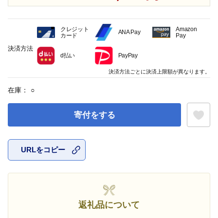
クレジット
Amazon
ANA Pay
カード
Pay
決済方法
d払い
PayPay
決済方法ごとに決済上限額が異なります。
在庫：
○
寄付をする
URLをコピー
お気に入
返礼品について