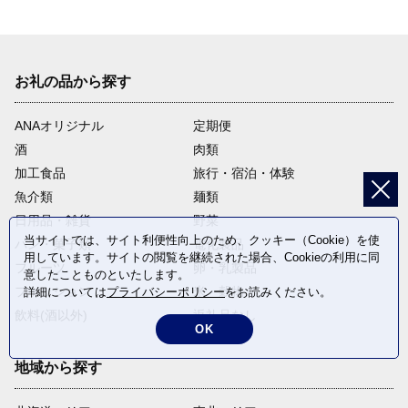
お礼の品から探す
ANAオリジナル
定期便
酒
肉類
加工食品
旅行・宿泊・体験
魚介類
麺類
日用品・雑貨
野菜
当サイトでは、サイト利便性向上のため、クッキー（Cookie）を使
パン・菓子類
電化製品
用しています。サイトの閲覧を継続された場合、Cookieの利用に同
フルーツ
卵・乳製品
意したことものといたします。
ファッション
米・穀物
詳細については
プライバシーポリシー
をお読みください。
飲料(酒以外)
返礼品なし
OK
地域から探す