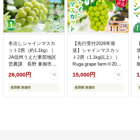
冬出しシャインマスカ
【先行受付2026年発
ット2房（約1.1kg）｜
送】シャインマスカッ
JA信州うえだ東部地区
ト2房（1.1kg以上）｜
営農課 長野 東御市産
Ruga grape farm※2026
人気 ぶどう 贈答用 ギフ
年9月上旬以降発送予定
26,000円
15,000円
1
ト 冬 フルーツ 果物 お
すすめ 厳選 種無し 皮ご
長野県 東御市
長野県 東御市
と 大粒 ※2026年11月
下旬～12月中旬頃に順
次発送予定