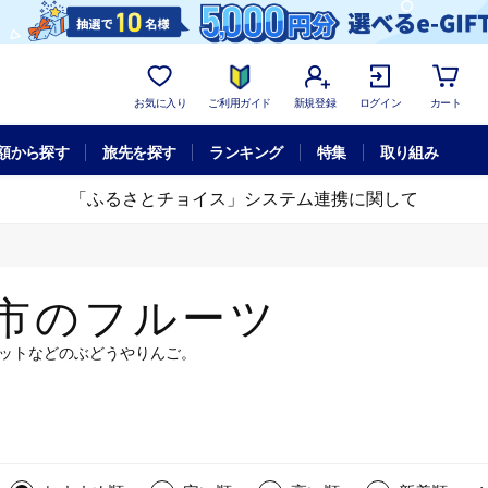
お気に入り
ご利用ガイド
新規登録
ログイン
カート
額から探す
旅先を探す
ランキング
特集
取り組み
「ふるさとチョイス」システム連携に関して
市のフルーツ
ットなどのぶどうやりんご。