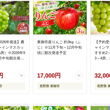
026年発送】農
東御市産りんご 約3kg（ふ
【予約受
ャインマスカッ
じ）※11月下旬～12月中旬
ャインマ
5房）※2026年9
頃に順次発送予定
すすめ2
0月中旬順次発送
3～4房、
】
園 ※20
月順次発
円
17,000円
32,0
市
長野県 東御市
長野県 