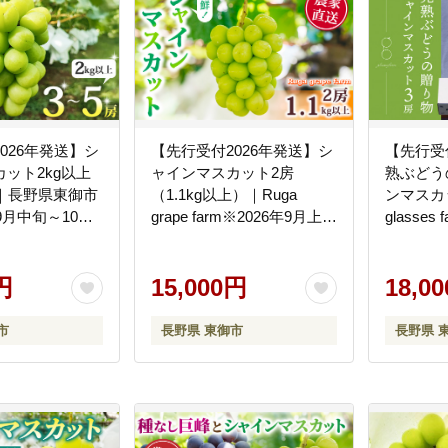
026年発送】シ
【先行受付2026年発送】シ
【先行受
ット2kg以上
ャインマスカット2房
熟ぶどう
）｜長野県東御市
（1.1kg以上）｜Ruga
ンマスカ
9月中旬～10月
grape farm※2026年9月上旬
glasses
予定
以降発送予定
中旬～1
円
15,000円
18,0
市
長野県 東御市
長野県 