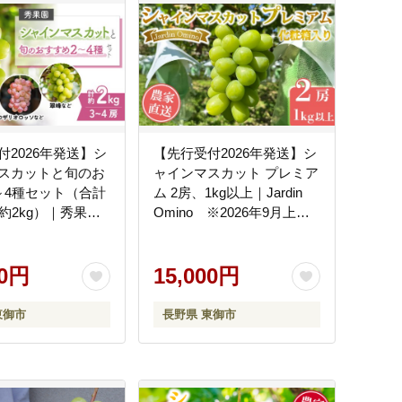
付2026年発送】シ
【先行受付2026年発送】シ
スカットと旬のお
ャインマスカット プレミア
～4種セット（合計
ム 2房、1kg以上｜Jardin
約2kg）｜秀果
Omino ※2026年9月上旬
26年9月下旬～10
～10月中旬に発送予定
送予定
00円
15,000円
東御市
長野県 東御市