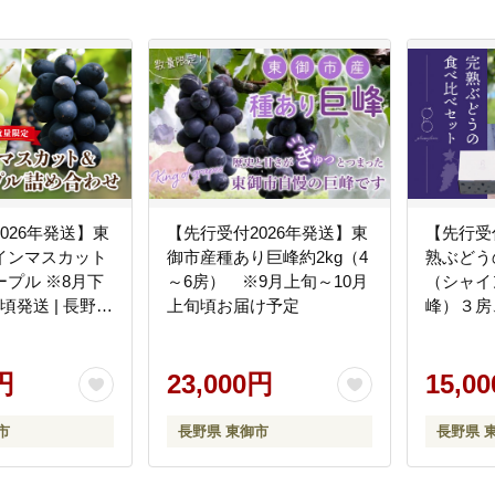
026年発送】東
【先行受付2026年発送】東
【先行受
インマスカット
御市産種あり巨峰約2kg（4
熟ぶどう
プル ※8月下
～6房） ※9月上旬～10月
（シャイ
頃発送 | 長野県
上旬頃お届け予定
峰）３房、
ぶどう 贈答用 ギ
glasses
ルーツ 果物 お
中旬以降
 種無し 皮ごと
円
23,000円
15,0
べ
市
長野県 東御市
長野県 