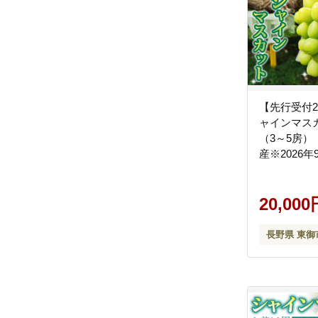
【先行受付2
ャインマスカ
（3～5房
産※2026年
中旬頃発送
20,000
長野県 東御