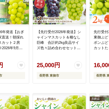
26年発送【おぎ
【先行受付2026年発送】シ
先行受付
家直送！朝採れ
ャインマスカット＆種なし
東御ぶど
スカット２房
巨峰 合計約2kg良品サイ
ボンぶど
2026年9月下
ズ色々詰め合わせセット
カットたっ
旬順次発送
※2026年8月下旬以降発送
年10月
予定 ※月曜、土曜日発送休
円
み｜Ruga grape farm
25,000円
16,0
市
長野県 東御市
長野県 