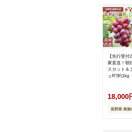
【先行受付2
家直送！朝
スカット＆
ュR?約1k
はら園 ※2
～10月上旬
18,000
長野県 東御