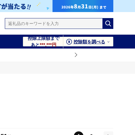
控除上限額まで
控除額を調べる
あと
***,***円