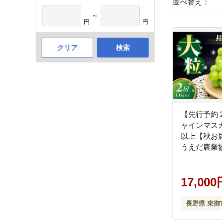
並べ替え：
～
円
円
クリア
検索
【先行予約 
ャインマスカッ
以上【秋お
うえだ農業
先行予約 産
贈答用 ギフ
果物 おすす
17,000
皮ごと 大粒
長野県 東御