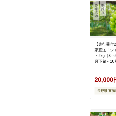
【先行受付2
家直送！シ
ト2kg（3～
月下旬～1
【土屋農園
20,000
長野県 東御