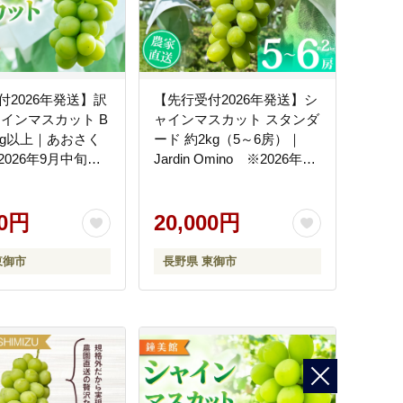
付2026年発送】訳
【先行受付2026年発送】シ
ャインマスカット B
ャインマスカット スタンダ
5kg以上｜あおさく
ード 約2kg（5～6房）｜
026年9月中旬以
Jardin Omino ※2026年9
定
月上旬以降順次発送
00円
20,000円
東御市
長野県 東御市