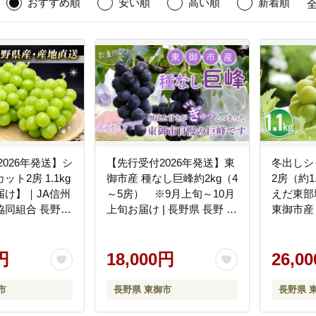
おすすめ順
安い順
高い順
新着順
2026年発送】シ
【先行受付2026年発送】東
冬出しシ
ト2房 1.1kg
御市産 種なし巨峰約2kg（4
2房（約1
届け】｜JA信州
～5房） ※9月上旬～10月
えだ東部
協同組合 長野
上旬お届け | 長野県 長野 人
東御市産 人気 ぶどう 贈
地直送 ぶどう
気 ぶどう 贈答用 ギフト
用 ギフト
ト 2房 フルーツ
2kg 先行予約 フルーツ 果物
おすすめ
め 厳選 種無し
円
おすすめ 厳選 大粒 種無し
18,000円
と 大粒 
26,0
旬～12
予定
市
長野県 東御市
長野県 