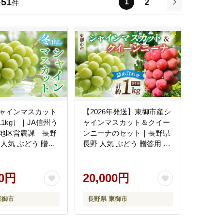
51
1
2
全
件
次
ャインマスカット
【2026年発送】東御市産シ
.1kg）｜JA信州う
ャインマスカット＆クイー
地区営農課 長野
ンニーナのセット｜長野県
答
長野 人気 ぶどう 贈答用 ギ
 冬 フルーツ 果物
フト ２房 フルーツ 果物 お
 厳選 種無し 皮ご
すすめ 厳選 種無し※2026
※2026年11月下
00円
年9月中旬以降発送予定
20,000円
月中旬頃に順次発送
東御市
長野県 東御市