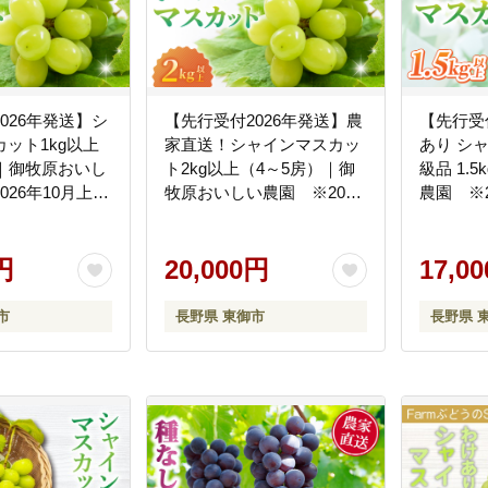
026年発送】シ
【先行受付2026年発送】農
【先行受
ット1kg以上
家直送！シャインマスカッ
あり シ
）｜御牧原おいし
ト2kg以上（4～5房）｜御
級品 1.
026年10月上旬
牧原おいしい農園 ※2026
農園 ※2
頃発送予定
年10月上旬以降順次発送
降発送予
円
20,000円
17,0
市
長野県 東御市
長野県 