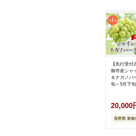
【先行受付2
御市産シャ
＆ナガノパー
旬～9月下旬
長野 人気 
フト 2房 フ
すすめ 厳選
20,000
大粒 食べ比
長野県 東御