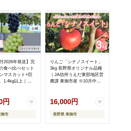
付2026年発送】完
りんご「シナノスイート」
の食べ比べセット
3kg 長野県オリジナル品種
ンマスカット×巨
｜JA信州うえだ東部地区営
1.4kg以上｜
農課 東御市産 ※10月中旬
 farm ※2026年9月
～11月上旬頃お届け予定
発送予定
00円
16,000円
東御市
長野県 東御市