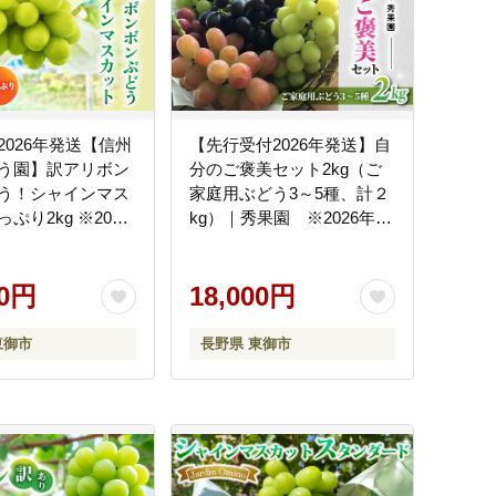
2026年発送【信州
【先行受付2026年発送】自
う園】訳アリボン
分のご褒美セット2kg（ご
う！シャインマス
家庭用ぶどう3～5種、計２
ぷり2kg ※2026
kg）｜秀果園 ※2026年10
上旬以降発送
月中旬～12月中旬順次発送
00円
18,000円
東御市
長野県 東御市