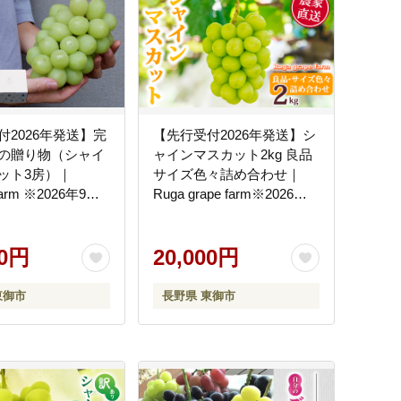
付2026年発送】完
【先行受付2026年発送】シ
の贈り物（シャイ
ャインマスカット2kg 良品
ット3房）｜
サイズ色々詰め合わせ｜
 farm ※2026年9月
Ruga grape farm※2026年9
0月下旬発送予定
月上旬以降発送予定
00円
20,000円
東御市
長野県 東御市