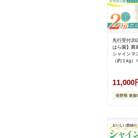
先行受付20
はら園】農
シャインマ
（約１kg）※
旬～10月上
11,000
長野県 東御