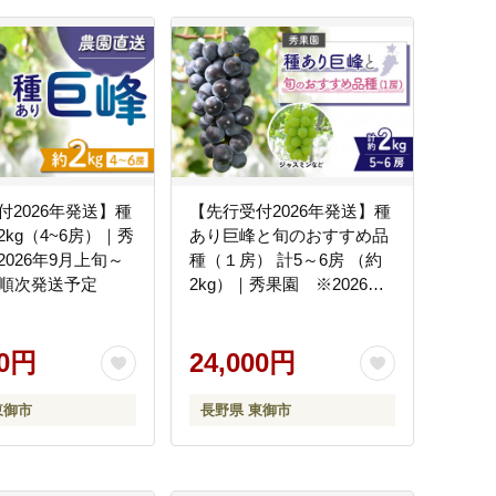
付2026年発送】種
【先行受付2026年発送】種
kg（4~6房）｜秀
あり巨峰と旬のおすすめ品
026年9月上旬～
種（１房） 計5～6房 （約
旬順次発送予定
2kg）｜秀果園 ※2026年9
月上旬～10月下旬順次発送
00円
24,000円
東御市
長野県 東御市