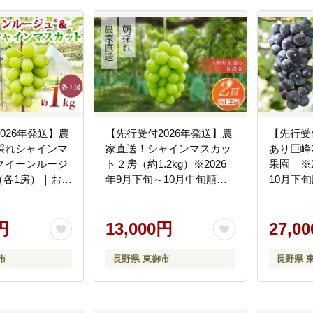
026年発送】農
【先行受付2026年発送】農
【先行受
採れシャインマ
家直送！シャインマスカッ
あり巨峰2
クイーンルージ
ト２房（約1.2kg）※2026
果園 ※2
g（各1房）｜おぎ
年9月下旬～10月中旬順次
10月下
026年9月下旬
発送【土屋農園】
順次発送
円
13,000円
27,0
市
長野県 東御市
長野県 