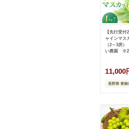
【先行受付2
ャインマスカ
（2～3房
い農園 ※2
～10月下旬
11,000
長野県 東御