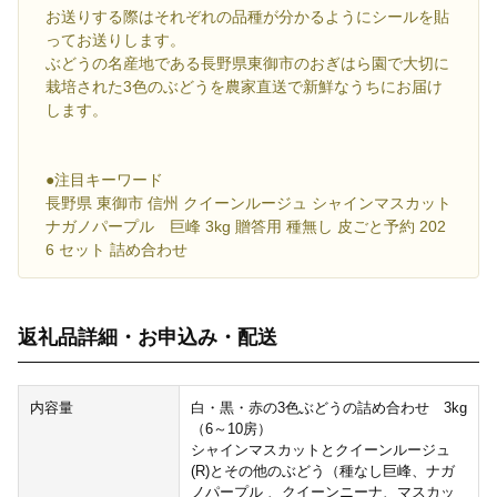
お送りする際はそれぞれの品種が分かるようにシールを貼
ってお送りします。
ぶどうの名産地である長野県東御市のおぎはら園で大切に
栽培された3色のぶどうを農家直送で新鮮なうちにお届け
します。
●注目キーワード
長野県 東御市 信州 クイーンルージュ シャインマスカット
ナガノパープル 巨峰 3kg 贈答用 種無し 皮ごと予約 202
6 セット 詰め合わせ
返礼品詳細・お申込み・配送
内容量
白・黒・赤の3色ぶどうの詰め合わせ 3kg
（6～10房）
シャインマスカットとクイーンルージュ
(R)とその他のぶどう（種なし巨峰、ナガ
ノパープル 、クイーンニーナ、マスカッ