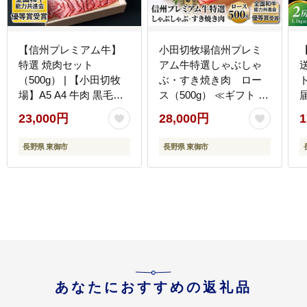
【信州プレミアム牛】
小田切牧場信州プレミ
特選 焼肉セット
アム牛特選しゃぶしゃ
（500g） | 【小田切牧
ぶ・すき焼き肉 ロー
場】A5 A4 牛肉 黒毛和
ス（500g） ≪ギフト 牛
牛 信州牛 国産牛 冷凍
肉 黒毛和牛 切り落とし
23,000円
28,000円
1
赤身 霜降り肉 モモ ロー
≫ ※着日指定不可
ス ギフト プレゼント 贈
長野県 東御市
長野県 東御市
答 長野 信州 東御
あなたにおすすめの返礼品