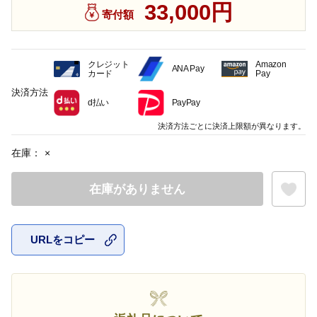
33,000円
寄付額
クレジット
Amazon
ANA Pay
カード
Pay
決済方法
d払い
PayPay
決済方法ごとに決済上限額が異なります。
在庫：
×
在庫がありません
URLをコピー
お気に入