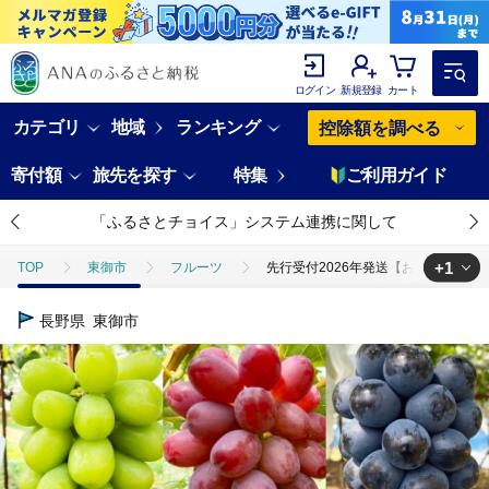
ログイン
新規登録
カート
カテゴリ
地域
ランキング
控除額を調べる
寄付額
旅先を探す
特集
ご利用ガイド
「ふるさとチョイス」システム連携に関して
+1
TOP
東御市
フルーツ
先行受付2026年発送【おぎはら園】
TOP
フルーツ
ぶどう・マスカット
先行受付2026年発送【
長野県
東御市