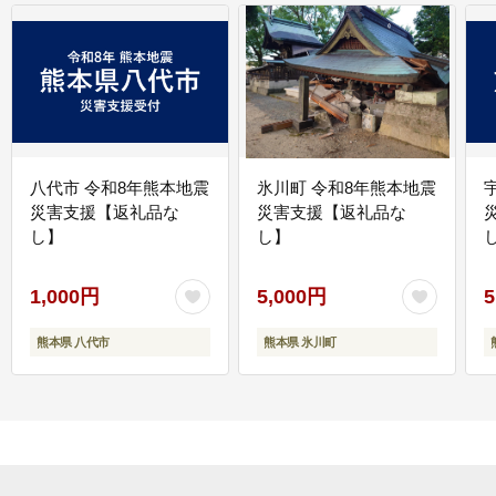
八代市 令和8年熊本地震
氷川町 令和8年熊本地震
災害支援【返礼品な
災害支援【返礼品な
し】
し】
し
1,000円
5,000円
5
熊本県 八代市
熊本県 氷川町