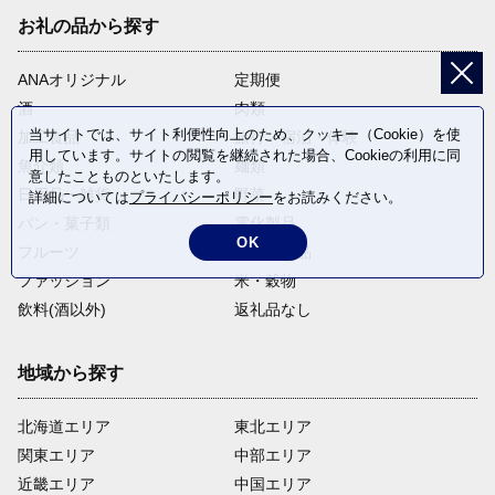
お礼の品から探す
ANAオリジナル
定期便
酒
肉類
当サイトでは、サイト利便性向上のため、クッキー（Cookie）を使
加工食品
旅行・宿泊・体験
用しています。サイトの閲覧を継続された場合、Cookieの利用に同
魚介類
麺類
意したことものといたします。
日用品・雑貨
野菜
詳細については
プライバシーポリシー
をお読みください。
パン・菓子類
電化製品
OK
フルーツ
卵・乳製品
ファッション
米・穀物
飲料(酒以外)
返礼品なし
地域から探す
北海道エリア
東北エリア
関東エリア
中部エリア
近畿エリア
中国エリア