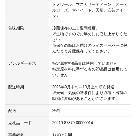
トノワール、マスカサーティーン、ヌーベ
ルローズ、マイハート、天晴、安芸クイー
ン）
賞味期限
冷蔵保存の上１週間程度。
※生物ですのでお早めにお召し上がりくだ
さい。
※保存の際はお届けのライスペーパーに包
んだまま冷蔵保存してください。
アレルギー表示
特定原材料8品目は使用していません
特定原材料に準ずるもの20品目は使用して
いません
配送時期
2026年9月中旬～10月上旬順次発送
※天候・気候の諸条件により収穫・出荷の
時期に変動があることがございます。
配送
冷蔵
返礼品コード
20219-87879-00000014
事業者名
おぎはら園