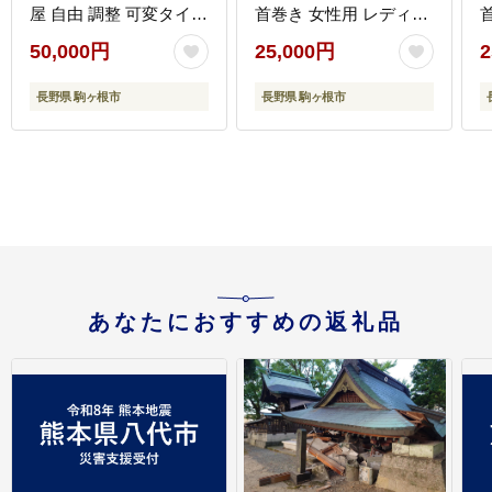
屋 自由 調整 可変タイプ
首巻き 女性用 レディー
収納 便利 バーベキュー
ス 黄土色(3)
50,000円
25,000円
2
焚火
長野県 駒ヶ根市
長野県 駒ヶ根市
あなたにおすすめの返礼品