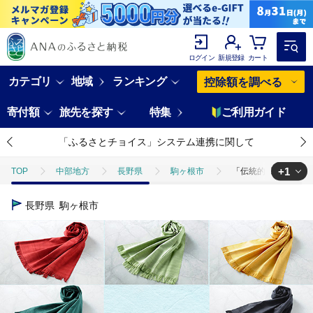
ログイン
新規登録
カート
カテゴリ
地域
ランキング
控除額を調べる
寄付額
旅先を探す
特集
ご利用ガイド
「ふるさとチョイス」システム連携に関して
+1
TOP
中部地方
長野県
駒ヶ根市
「伝統的工芸品」伊那紬
TOP
日用品・雑貨
伝統工芸品
「伝統的工芸品」伊那紬（スカー
長野県
駒ヶ根市