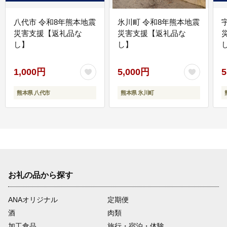
八代市 令和8年熊本地震
氷川町 令和8年熊本地震
災害支援【返礼品な
災害支援【返礼品な
し】
し】
し
1,000円
5,000円
5
熊本県 八代市
熊本県 氷川町
お礼の品から探す
ANAオリジナル
定期便
酒
肉類
加工食品
旅行・宿泊・体験