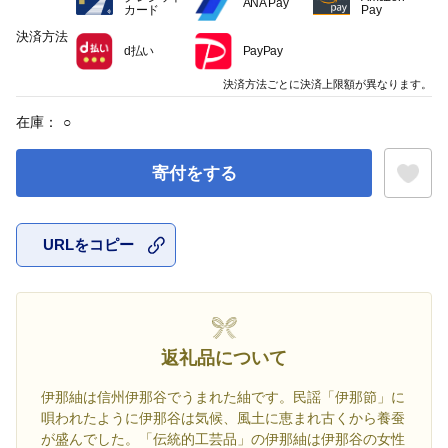
ANA Pay
カード
Pay
決済方法
d払い
PayPay
決済方法ごとに決済上限額が異なります。
在庫：
○
寄付をする
URLをコピー
お気に入
返礼品について
伊那紬は信州伊那谷でうまれた紬です。民謡「伊那節」に
唄われたように伊那谷は気候、風土に恵まれ古くから養蚕
が盛んでした。「伝統的工芸品」の伊那紬は伊那谷の女性