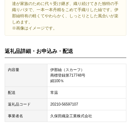
達が家族のために代々受け継ぎ、織り続けてきた独特の手
織りバタで、一本一本丹精をこめて手織りした紬です。伊
那紬特有の軽くてやわらかく、しっとりとした風合いが楽
しめます。
※画像はイメージです。
返礼品詳細・お申込み・配送
内容量
伊那紬（スカーフ）
商標登録第717748号
絹100％
配送
常温
返礼品コード
20210-56597107
事業者名
久保田織染工業株式会社