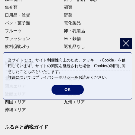
魚介類
麺類
日用品・雑貨
野菜
パン・菓子類
電化製品
フルーツ
卵・乳製品
ファッション
米・穀物
飲料(酒以外)
返礼品なし
当サイトでは、サイト利便性向上のため、クッキー（Cookie）を使
地域から探す
用しています。サイトの閲覧を継続された場合、Cookieの利用に同
意したことものといたします。
詳細については
プライバシーポリシー
をお読みください。
北海道エリア
東北エリア
関東エリア
中部エリア
OK
近畿エリア
中国エリア
四国エリア
九州エリア
沖縄エリア
ふるさと納税ガイド