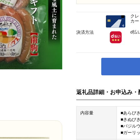
クレ
カー
d払
決済方法
返礼品詳細・お申込み・
内容量
■あらびき
■きぬびき
■バジルウ
■ガーリッ