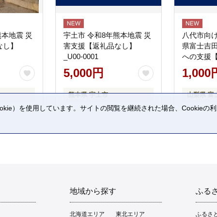
熊本地震 災
宇土市 令和8年熊本地震 災
八代市向け
なし】
害支援【返礼品なし】
県富士吉
_U00-0001
への支援
5,000円
1,000
熊本県 宇土市
山梨県 富
kie）を使用しています。サイトの閲覧を継続された場合、Cookie
。
地域から探す
ふる
北海道エリア
東北エリア
ふるさ