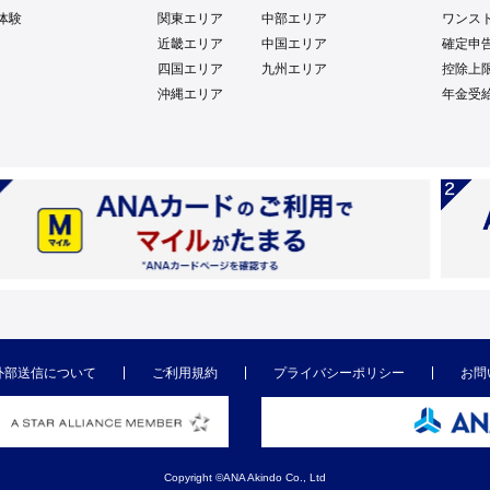
体験
関東エリア
中部エリア
ワンス
近畿エリア
中国エリア
確定申
四国エリア
九州エリア
控除上
沖縄エリア
年金受
外部送信について
ご利用規約
プライバシーポリシー
お問
Copyright ©ANA Akindo Co., Ltd