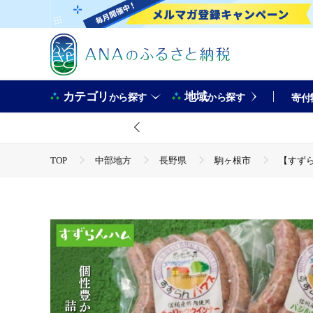
カテゴリ
地域
から探す
から探す
寄付
TOP
中部地方
長野県
駒ヶ根市
【すず
TOP
肉
加工肉
ハム・ソーセージ
【す