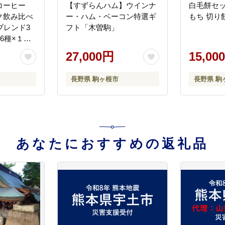
コーヒー
【すずらんハム】ウインナ
白毛餅セッ
ク飲み比べ
ー・ハム・ベーコン特選ギ
もち 切り
ブレンド3
フト「木曽駒」
6種×１）
煎 オリジ
27,000円
15,00
界各地 自
 グァテマ
長野県 駒ヶ根市
長野県 駒
あなたにおすすめの返礼品