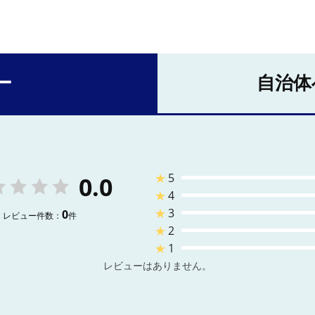
ー
自治体
★
5
0.0
★
4
★
3
0
レビュー件数：
件
★
2
★
1
レビューはありません。