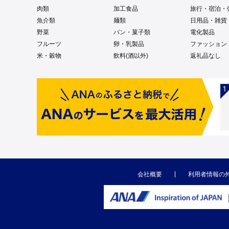
肉類
加工食品
旅行・宿泊・
魚介類
麺類
日用品・雑貨
野菜
パン・菓子類
電化製品
フルーツ
卵・乳製品
ファッション
米・穀物
飲料(酒以外)
返礼品なし
会社概要
利用者情報の