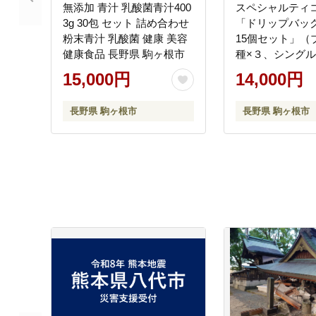
無添加 青汁 乳酸菌青汁400
スペシャルティ
3g 30包 セット 詰め合わせ
「ドリップバッ
粉末青汁 乳酸菌 健康 美容
15個セット」（
健康食品 長野県 駒ヶ根市
種×３、シングル
厳選 良質 自家焙
15,000円
14,000円
ナル ブレンド 世
然 恵み ブラジル
長野県 駒ヶ根市
長野県 駒ヶ根市
ラ