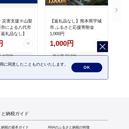
 災害支援※山梨
【返礼品なし】熊本県宇城
田市による八代市
市 ふるさと応援寄附金
【返礼品なし】
1,000円
円
1,000円
士吉田市
熊本県 宇城市
の利用に同意したことものといたします。
OK
さと納税ガイド
と納税の基本ガイド
ANAのふるさと納税の特徴