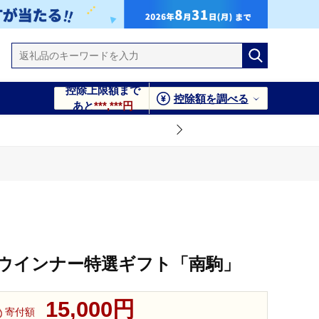
控除上限額まで
控除額を調べる
あと
***,***円
ウインナー特選ギフト「南駒」
15,000円
寄付額