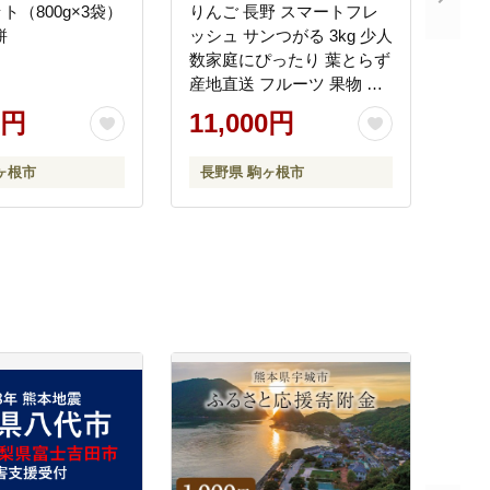
ト（800g×3袋）
りんご 長野 スマートフレ
餅
ッシュ サンつがる 3kg 少人
数家庭にぴったり 葉とらず
産地直送 フルーツ 果物 デ
ザート おやつ リンゴ 林檎
0円
11,000円
さんつがる 秋 旬 スムージ
ー ジャム 信州 長野県 長野
ヶ根市
長野県 駒ヶ根市
県産 2026 2026年