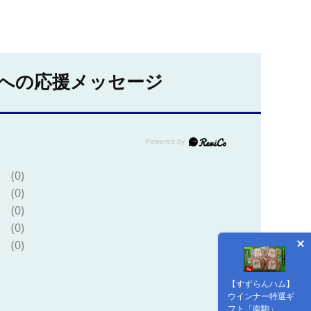
への応援メッセージ
(0)
(0)
(0)
(0)
(0)
【すずらんハム】
ウインナー特選ギ
フト「南駒」