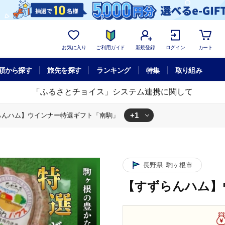
お気に入り
ご利用ガイド
新規登録
ログイン
カート
額から探す
旅先を探す
ランキング
特集
取り組み
「ふるさとチョイス」システム連携に関して
+1
らんハム】ウインナー特選ギフト「南駒」
ずらんハム】ウインナー特選ギフト「南駒」
長野県
駒ヶ根市
【すずらんハム】