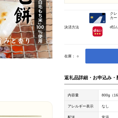
クレ
カー
d払
決済方法
在庫：
○
返礼品詳細・お申込み・
内容量
800g（1
アレルギー表示
なし
配送
常温