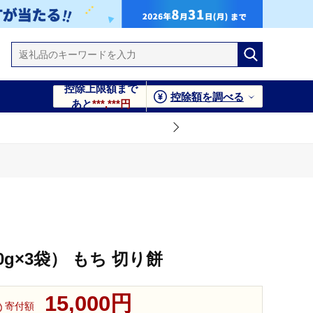
控除上限額まで
控除額を調べる
あと
***,***円
g×3袋） もち 切り餅
15,000円
寄付額