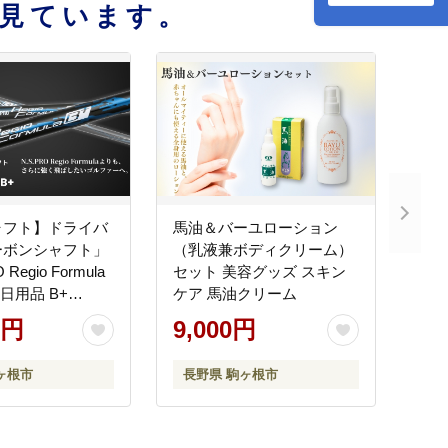
見ています。
ャフト】ドライバ
馬油＆バーユローション
ーボンシャフト」
（乳液兼ボディクリーム）
 Regio Formula
セット 美容グッズ スキン
日用品 B+
ケア 馬油クリーム
R（1）
0円
9,000円
ヶ根市
長野県 駒ヶ根市