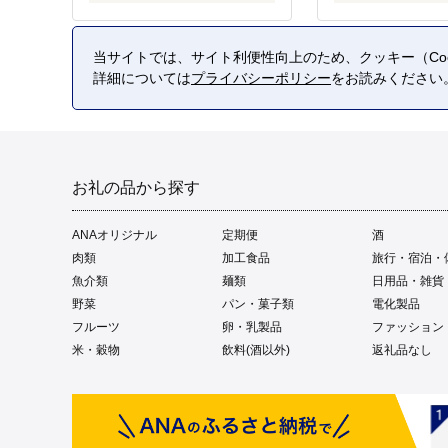
当サイトでは、サイト利便性向上のため、クッキー（Coo
詳細については
プライバシーポリシー
をお読みください
お礼の品から探す
ANAオリジナル
定期便
酒
肉類
加工食品
旅行・宿泊・
魚介類
麺類
日用品・雑貨
野菜
パン・菓子類
電化製品
フルーツ
卵・乳製品
ファッション
米・穀物
飲料(酒以外)
返礼品なし