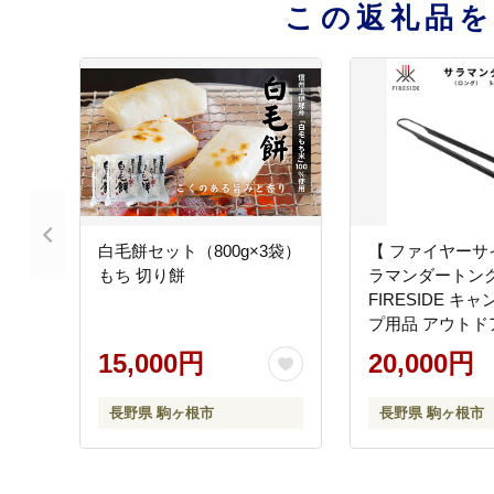
この返礼品
白毛餅セット（800g×3袋）
【 ファイヤーサイ
もち 切り餅
ラマンダートング
FIRESIDE キ
プ用品 アウトド
ドア用品 焚火 火
15,000円
20,000円
野県
長野県 駒ヶ根市
長野県 駒ヶ根市