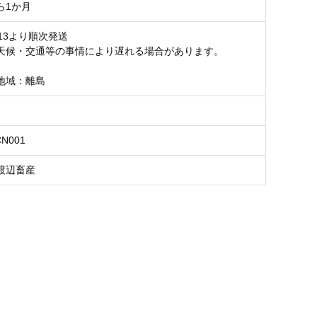
ら1か月
2-13より順次発送
天候・交通等の事情により遅れる場合があります。
地域：離島
CN001
渡辺畜産