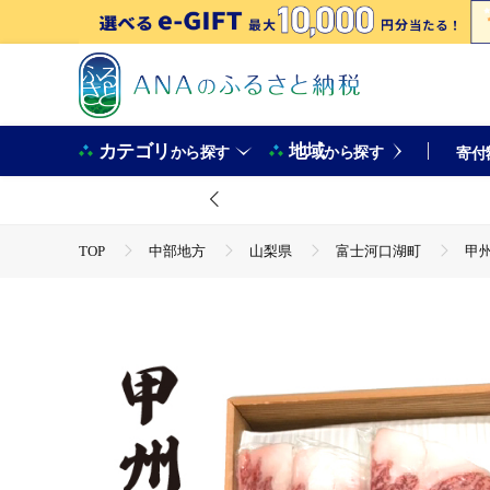
カテゴリ
地域
から探す
から探す
寄付
TOP
中部地方
山梨県
富士河口湖町
甲州
TOP
肉
牛肉
ステーキ(牛肉)
甲州牛ロース