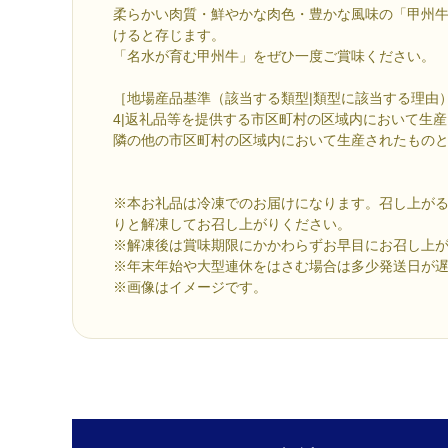
柔らかい肉質・鮮やかな肉色・豊かな風味の「甲州
けると存じます。
「名水が育む甲州牛」をぜひ一度ご賞味ください。
［地場産品基準（該当する類型|類型に該当する理由
4|返礼品等を提供する市区町村の区域内において生
隣の他の市区町村の区域内において生産されたもの
※本お礼品は冷凍でのお届けになります。召し上が
りと解凍してお召し上がりください。
※解凍後は賞味期限にかかわらずお早目にお召し上
※年末年始や大型連休をはさむ場合は多少発送日が
※画像はイメージです。