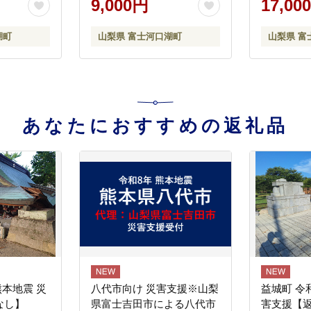
9,000円
17,00
夏野菜 甘い ジューシー 野
菜 おやつ 旬 産地直送 送料
湖町
山梨県 富士河口湖町
山梨県 富
無料 湖南野菜出荷組合 山
梨県 富士河口湖町 FEM001
あなたにおすすめの返礼品
熊本地震 災
八代市向け 災害支援※山梨
益城町 令
なし】
県富士吉田市による八代市
害支援【