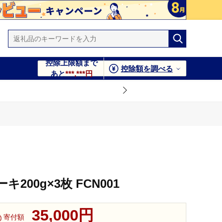
控除上限額まで
控除額を調べる
あと
***,***円
00g×3枚 FCN001
35,000円
寄付額