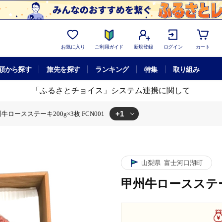
お気に入り
ご利用ガイド
新規登録
ログイン
カート
額から探す
旅先を探す
ランキング
特集
取り組み
「ふるさとチョイス」システム連携に関して
+1
牛ロースステーキ200g×3枚 FCN001
ステーキ200g×3枚 FCN001
山梨県
富士河口湖町
甲州牛ロースステーキ2