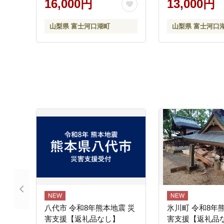
16,000円
13,000円
コーン FAH002
山梨県 富士河口湖町
山梨県 富士河口
八代市 令和8年熊本地震 災
氷川町 令和8年
害支援【返礼品なし】
害支援【返礼品