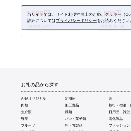
1,000円
5,000円
当サイトでは、サイト利便性向上のため、クッキー（Coo
詳細については
プライバシーポリシー
をお読みください
熊本県 八代市
熊本県 氷川町
お礼の品から探す
ANAオリジナル
定期便
酒
肉類
加工食品
旅行・宿泊・
魚介類
麺類
日用品・雑貨
野菜
パン・菓子類
電化製品
フルーツ
卵・乳製品
ファッション