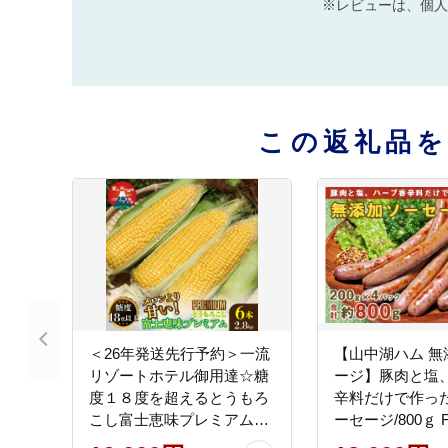
※レビューは、個人
この返礼品
＜26年発送先行予約＞一流
【山中湖ハム 無
リゾートホテル御用達☆糖
ージ】豚肉と塩
度１８度を超えるとうもろ
辛料だけで作っ
こし富士恵味プレミアム６
ーセージ/800ｇ F
本 恵味ゴールド スイート