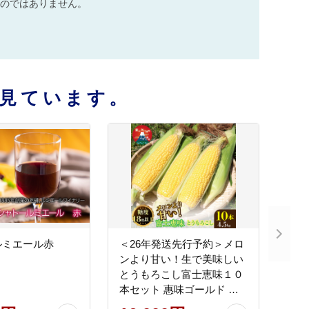
のではありません。
見ています。
ルミエール赤
＜26年発送先行予約＞メロ
ンより甘い！生で美味しい
とうもろこし富士恵味１０
本セット 惠味ゴールド ス
イートコーン FAH003