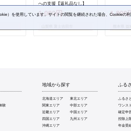
への支援【返礼品なし】
1,000円
1,000
kie）を使用しています。サイトの閲覧を継続された場合、Cookie
。
山梨県 富士吉田市
熊本県 益
地域から探す
ふる
北海道エリア
東北エリア
ふるさ
体験
関東エリア
中部エリア
ワンス
近畿エリア
中国エリア
確定申
四国エリア
九州エリア
控除上
沖縄エリア
年金受