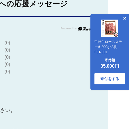
への応援メッセージ
(0)
甲州牛ロースステ
ーキ200g×3枚
(0)
FCN001
(0)
寄付額
(0)
35,000円
(0)
寄付をする
ださい。