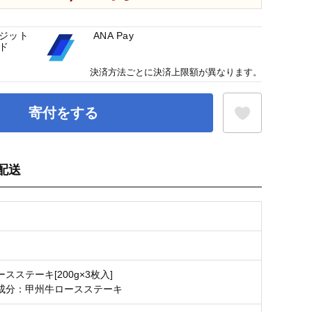
ジット
ANA Pay
ド
決済方法ごとに決済上限額が異なります。
寄付をする
配送
お気に入り登録
スステーキ[200g×3枚入]
成分：甲州牛ロースステーキ