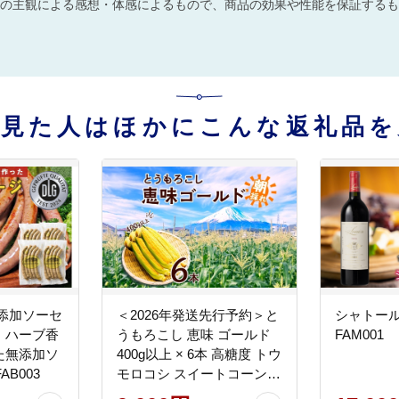
の主観による感想・体感によるもので、商品の効果や性能を保証するも
を見た人はほかにこんな返礼品を
添加ソーセ
＜2026年発送先行予約＞と
シャトー
、ハーブ香
うもろこし 恵味 ゴールド
FAM001
た無添加ソ
400g以上 × 6本 高糖度 トウ
AB003
モロコシ スイートコーン
玉蜀黍 イエローコーン 黄