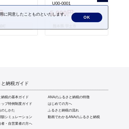
_U00-0001
円
5,000円
の利用に同意したことものといたします。
OK
城町
熊本県 宇土市
さと納税ガイド
と納税の基本ガイド
ANAのふるさと納税の特徴
トップ特例制度ガイド
はじめての方へ
告のしかた
ふるさと納税の流れ
限額シミュレーション
動画でわかるANAのふるさと納税
給者・自営業者の方へ