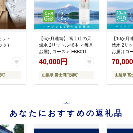
セット
【6か月連続】 富士山の天
【10か月
パック）
然水 2リットル×6本 ＜毎月
然水 2リ
お届けコース＞ FBB011
お届けコース
40,000円
70,00
湖町
山梨県 富士河口湖町
山梨県 富
あなたにおすすめの返礼品