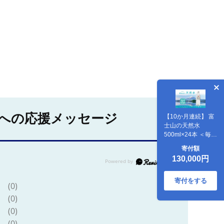
への応援メッセージ
【10か月連続】 富
士山の天然水
500ml×24本 ＜毎月
お届けコース＞
寄付額
FBB006
130,000円
寄付をする
(0)
(0)
(0)
(0)