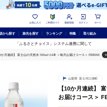
お気に入り
ご利用ガイド
新規登録
ログイン
カート
額から探す
旅先を探す
ランキング
特集
取り組み
「ふるさとチョイス」システム連携に関して
+
0か月連続】 富士山の天然水 500ml×24本 ＜毎月お届けコース＞ FBB006
の天然水 500ml×24本 ＜毎月お届けコース＞ FBB006
山梨県
富士河口湖町
【10か月連続】 富
お届けコース＞ FB