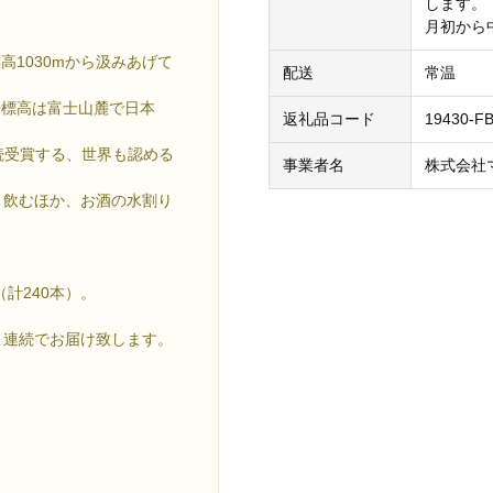
します。
月初から
1030mから汲みあげて
配送
常温
水標高は富士山麓で日本
返礼品コード
19430-F
続受賞する、世界も認める
事業者名
株式会社
ま飲むほか、お酒の水割り
（計240本）。
月連続でお届け致します。