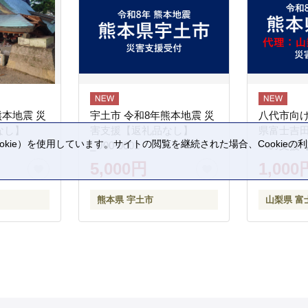
熊本地震 災
宇土市 令和8年熊本地震 災
八代市向け
なし】
害支援【返礼品なし】
県富士吉
kie）を使用しています。サイトの閲覧を継続された場合、Cookie
_U00-0001
への支援
。
5,000円
1,000
熊本県 宇土市
山梨県 富