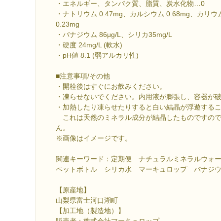
・エネルギー、タンパク質、脂質、炭水化物…0
・ナトリウム 0.47mg、カルシウム 0.68mg、カリウ
0.23mg
・バナジウム 86μg/L、シリカ35mg/L
・硬度 24mg/L (軟水)
・pH値 8.1 (弱アルカリ性)
■注意事項/その他
・開栓後はすぐにお飲みください。
・凍らせないでください。内用液が膨張し、容器が
・加熱したり凍らせたりすると白い結晶が浮遊する
これは天然のミネラル成分が結晶したものですので
ん。
※画像はイメージです。
関連キーワード：定期便 ナチュラルミネラルウォータ
ペットボトル シリカ水 マーキュロップ バナジ
【原産地】
山梨県富士河口湖町
【加工地（製造地）】
販売者：株式会社マーキュロップ