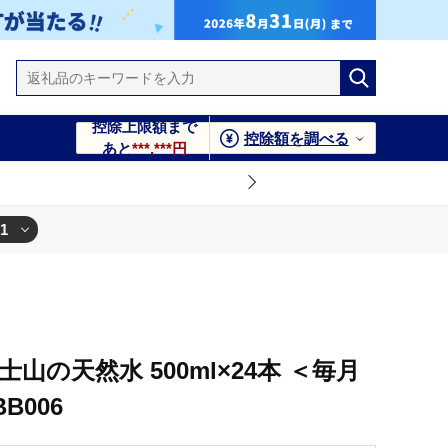
控除上限額まで
控除額を調べる
あと
***,***円
1
士山の天然水 500ml×24本 ＜毎月
B006