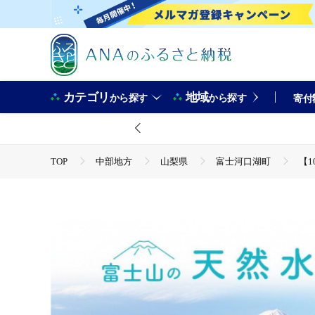
カテゴリ
地域
から探す
から探す
寄付
TOP
中部地方
山梨県
富士河口湖町
【1
TOP
飲料（酒以外）
水
【10か月連続】 富士山