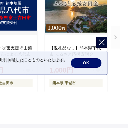
 災害支援※山梨
【返礼品なし】熊本県宇城
田市による八代市
市 ふるさと応援寄附金
の利用に同意したことものといたします。
【返礼品なし】
1,000円
OK
円
1,000円
士吉田市
熊本県 宇城市