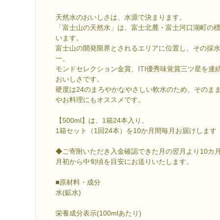
天然水のおいしさは、水源で決まります。
「富士山の天然水」は、富士北麓・富士河口湖町の標高
います。
富士山の開発限界とされるエリアに位置し、その採
一。
モンドセレクション金賞、ITI優秀味覚賞三ツ星を連
おいしさです。
硬度は24のまろやかなやさしい軟水のため、そのま
やお料理にもオススメです。
【500ml】は、1箱24本入り。
1箱セット（1回24本）を10か月間毎月お届けします
◆ご寄附いただき入金確認できた月の翌月より10カ
月初から中旬頃を目安にお送りいたします。
■原材料・成分
水(鉱水)
栄養成分表示(100mlあたり)