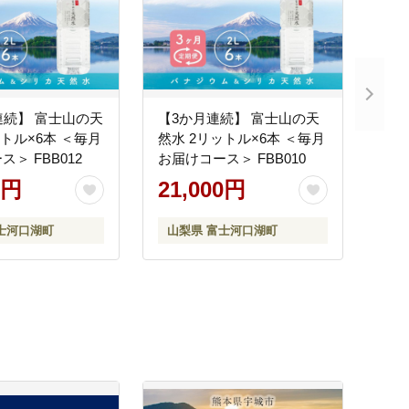
連続】 富士山の天
【3か月連続】 富士山の天
ットル×6本 ＜毎月
然水 2リットル×6本 ＜毎月
＞ FBB012
お届けコース＞ FBB010
0円
21,000円
士河口湖町
山梨県 富士河口湖町