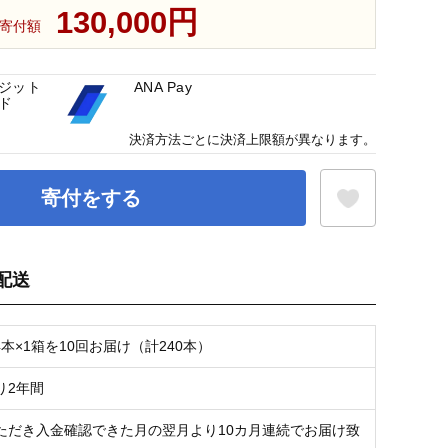
130,000円
寄付額
ジット
ANA Pay
ド
決済方法ごとに決済上限額が異なります。
寄付をする
配送
お気に入り登録
×24本×1箱を10回お届け（計240本）
り2年間
ただき入金確認できた月の翌月より10カ月連続でお届け致