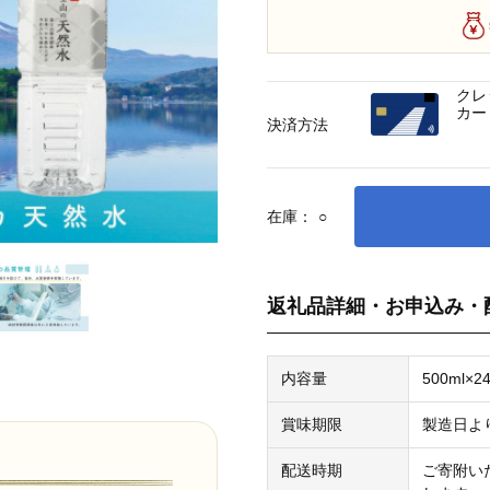
クレ
カー
決済方法
在庫：
○
返礼品詳細・お申込み・
内容量
500ml
賞味期限
製造日よ
配送時期
ご寄附い