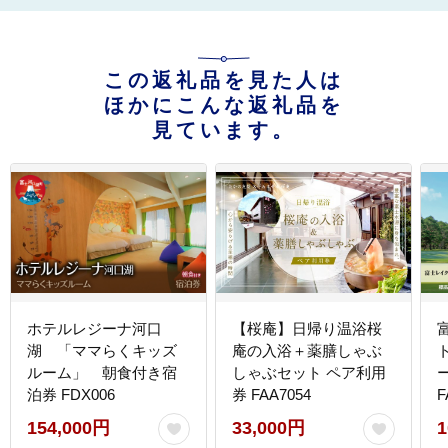
この返礼品を見た人は
ほかにこんな返礼品を
見ています。
ホテルレジーナ河口
【桜庵】日帰り温浴桜
湖 「ママらくキッズ
庵の入浴＋薬膳しゃぶ
ルーム」 朝食付き宿
しゃぶセット ペア利用
泊券 FDX006
券 FAA7054
F
154,000円
33,000円
1