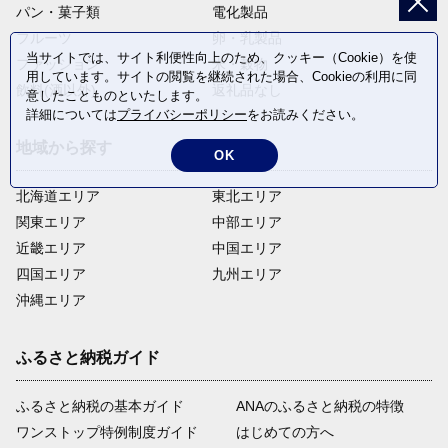
パン・菓子類
電化製品
フルーツ
卵・乳製品
当サイトでは、サイト利便性向上のため、クッキー（Cookie）を使
ファッション
米・穀物
用しています。サイトの閲覧を継続された場合、Cookieの利用に同
飲料(酒以外)
返礼品なし
意したことものといたします。
詳細については
プライバシーポリシー
をお読みください。
地域から探す
OK
北海道エリア
東北エリア
関東エリア
中部エリア
近畿エリア
中国エリア
四国エリア
九州エリア
沖縄エリア
ふるさと納税ガイド
ふるさと納税の基本ガイド
ANAのふるさと納税の特徴
ワンストップ特例制度ガイド
はじめての方へ