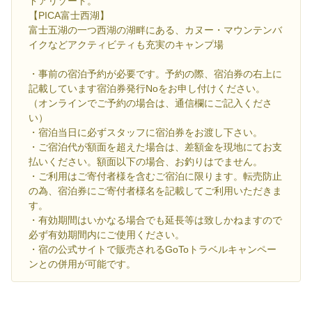
ドアリゾート。
【PICA富士西湖】
富士五湖の一つ西湖の湖畔にある、カヌー・マウンテンバ
イクなどアクティビティも充実のキャンプ場
・事前の宿泊予約が必要です。予約の際、宿泊券の右上に
記載しています宿泊券発行Noをお申し付けください。
（オンラインでご予約の場合は、通信欄にご記入くださ
い）
・宿泊当日に必ずスタッフに宿泊券をお渡し下さい。
・ご宿泊代が額面を超えた場合は、差額金を現地にてお支
払いください。額面以下の場合、お釣りはでません。
・ご利用はご寄付者様を含むご宿泊に限ります。転売防止
の為、宿泊券にご寄付者様名を記載してご利用いただきま
す。
・有効期間はいかなる場合でも延長等は致しかねますので
必ず有効期間内にご使用ください。
・宿の公式サイトで販売されるGoToトラベルキャンペー
ンとの併用が可能です。