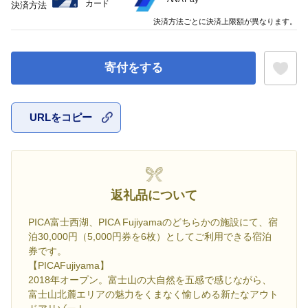
カード
決済方法
決済方法ごとに決済上限額が異なります。
寄付をする
URLをコピー
お気に入
返礼品について
PICA富士西湖、PICA Fujiyamaのどちらかの施設にて、宿
泊30,000円（5,000円券を6枚）としてご利用できる宿泊
券です。
【PICAFujiyama】
2018年オープン。富士山の大自然を五感で感じながら、
富士山北麓エリアの魅力をくまなく愉しめる新たなアウト