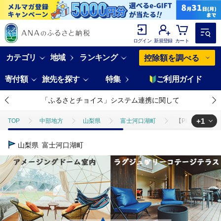
ログイン
新規登録
カート
カテゴリ
地域
ランキング
控除額を調べる
寄付額
旅先を探す
特集
ご利用ガイド
「ふるさとチョイス」システム連携に関して
+1
TOP
中部地方
山梨県
富士河口湖町
【PICA富士西湖／
TOP
旅行・宿泊・体験
【PICA富士西湖／PICA Fujiyama（共通）
山梨県
富士河口湖町