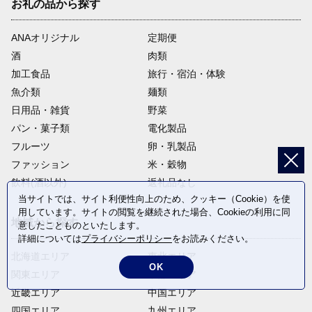
お礼の品から探す
ANAオリジナル
定期便
酒
肉類
加工食品
旅行・宿泊・体験
魚介類
麺類
日用品・雑貨
野菜
パン・菓子類
電化製品
フルーツ
卵・乳製品
ファッション
米・穀物
飲料(酒以外)
返礼品なし
当サイトでは、サイト利便性向上のため、クッキー（Cookie）を使
用しています。サイトの閲覧を継続された場合、Cookieの利用に同
地域から探す
意したことものといたします。
詳細については
プライバシーポリシー
をお読みください。
北海道エリア
東北エリア
OK
関東エリア
中部エリア
近畿エリア
中国エリア
四国エリア
九州エリア