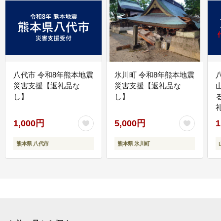
八代市 令和8年熊本地震
氷川町 令和8年熊本地震
災害支援【返礼品な
災害支援【返礼品な
し】
し】
1,000円
5,000円
1
熊本県 八代市
熊本県 氷川町