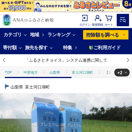
ログイン
新規登録
カート
カテゴリ
地域
ランキング
控除額を調べる
寄付額
旅先を探す
特集
ご利用ガイド
「ふるさとチョイス」システム連携に関して
+2
TOP
中部地方
山梨県
富士河口湖町
【定期便】富士山
TOP
定期便
飲料(定期便)
【定期便】富士山プレミアム牛乳1リ
山梨県
富士河口湖町
TOP
卵・乳製品
牛乳
【定期便】富士山プレミアム牛乳1リット