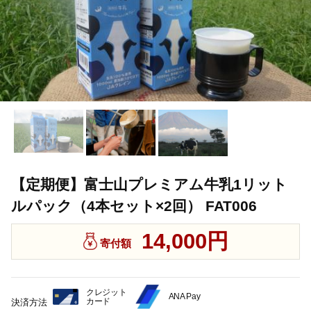
【定期便】富士山プレミアム牛乳1リット
ルパック（4本セット×2回） FAT006
14,000円
寄付額
クレジット
ANA Pay
カード
決済方法