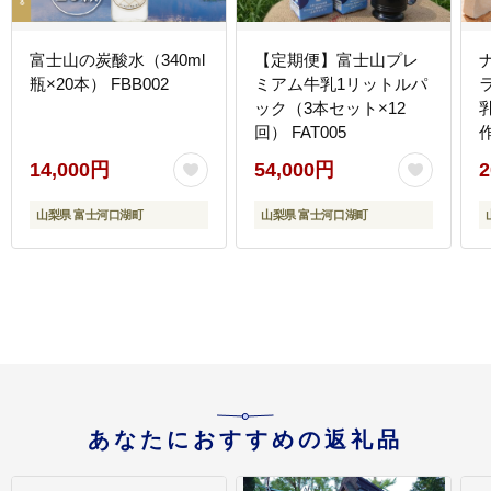
富士山の炭酸水（340ml
【定期便】富士山プレ
瓶×20本） FBB002
ミアム牛乳1リットルパ
ック（3本セット×12
回） FAT005
F
14,000円
54,000円
2
山梨県 富士河口湖町
山梨県 富士河口湖町
あなたにおすすめの返礼品