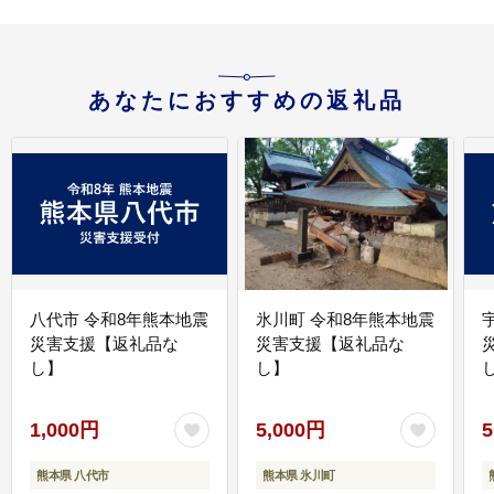
あなたにおすすめの返礼品
八代市 令和8年熊本地震
氷川町 令和8年熊本地震
災害支援【返礼品な
災害支援【返礼品な
し】
し】
し
1,000円
5,000円
5
熊本県 八代市
熊本県 氷川町