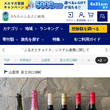
ログイン
新規登録
カート
カテゴリ
地域
ランキング
控除額を調べる
寄付額
旅先を探す
特集
ご利用ガイド
「ふるさとチョイス」システム連携に関して
+2
TOP
中部地方
山梨県
富士河口湖町
ルミエール ワイ
TOP
酒
ルミエール ワイン定期便 ハーフコース FAM003
山梨県
富士河口湖町
TOP
酒
ワイン
ルミエール ワイン定期便 ハーフコース FAM