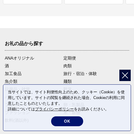
お礼の品から探す
ANAオリジナル
定期便
酒
肉類
加工食品
旅行・宿泊・体験
魚介類
麺類
日用品・雑貨
野菜
当サイトでは、サイト利便性向上のため、クッキー（Cookie）を使
パン・菓子類
電化製品
用しています。サイトの閲覧を継続された場合、Cookieの利用に同
意したことものといたします。
フルーツ
卵・乳製品
詳細については
プライバシーポリシー
をお読みください。
ファッション
米・穀物
飲料(酒以外)
返礼品なし
OK