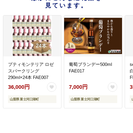
見ています。
プティモンテリア ロゼ
葡萄ブランデー500ml
s
スパークリング
FAE017
290ml×24本 FAE007
F
36,000円
7,000円
3
山梨県 富士河口湖町
山梨県 富士河口湖町