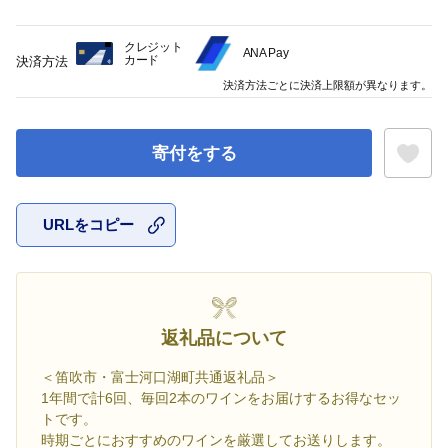
クレジット
ANA Pay
カード
決済方法
決済方法ごとに決済上限額が異なります。
寄付をする
URLをコピー
お気に入
返礼品について
＜笛吹市・富士河口湖町共通返礼品＞
1年間で計6回、毎回2本のワインをお届けするお得なセッ
トです。
時期ごとにおすすめのワインを厳選してお送りします。