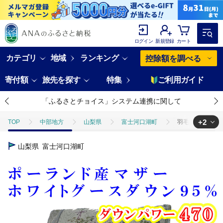
ログイン
新規登録
カート
カテゴリ
地域
ランキング
控除額を調べる
寄付額
旅先を探す
特集
ご利用ガイド
「ふるさとチョイス」システム連携に関して
+2
TOP
中部地方
山梨県
富士河口湖町
羽毛掛け布団 シ
TOP
日用品・雑貨
羽毛掛け布団 シングル 羽毛布団【ポーランド産
山梨県
富士河口湖町
TOP
日用品・雑貨
寝具・タオル
羽毛掛け布団 シングル 羽