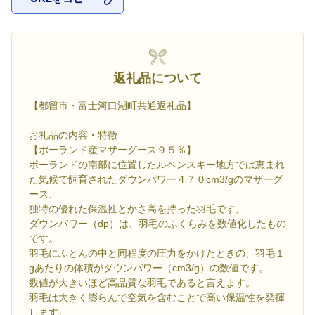
お気に入
返礼品について
【都留市・富士河口湖町共通返礼品】
お礼品の内容・特徴
【ポーランド産マザーグース９５％】
ポーランドの南部に位置したルベンスキー地方では恵まれ
た気候で飼育されたダウンパワー４７０cm3/gのマザーグ
ース、
独特の優れた保温性とかさ高を持った羽毛です。
ダウンパワー（dp）は、羽毛のふくらみを数値化したもの
です。
羽毛にふとんの中と同程度の圧力をかけたときの、羽毛１
gあたりの体積がダウンパワー（cm3/g）の数値です。
数値が大きいほど高品質な羽毛であると言えます。
羽毛は大きく膨らんで空気を含むことで高い保温性を発揮
します。