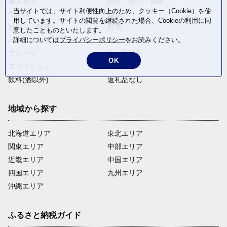
加工食品
旅行・宿泊・体験
当サイトでは、サイト利便性向上のため、クッキー（Cookie）を使
魚介類
麺類
用しています。サイトの閲覧を継続された場合、Cookieの利用に同
日用品・雑貨
野菜
意したことものといたします。
パン・菓子類
電化製品
詳細については
プライバシーポリシー
をお読みください。
フルーツ
卵・乳製品
OK
ファッション
米・穀物
飲料(酒以外)
返礼品なし
地域から探す
北海道エリア
東北エリア
関東エリア
中部エリア
近畿エリア
中国エリア
四国エリア
九州エリア
沖縄エリア
ふるさと納税ガイド