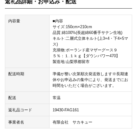
返礼品詳細・お申込み・配送
内容量
■内容
サイズ:150cm×210cm
品質:綿100%(長超綿60番手サテン生地)
キルト:二層式立体キルト(上3×4・下4×5マ
ス)
充填物:ポーランド産マザーグース９
５％：１.１ｋｇ【ダウンパワー470】
製造地:山梨県都留市
配送時期
準備が整い次第順次発送致します※長期連
休やお申込みの集中により、発送までにお
時間をいただく場合がございます。
配送
常温
返礼品コード
19430-FAG161
事業者名
有限会社 サカキュー