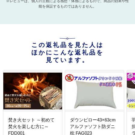
※レビューは、個人の主観による感想・体感によるもので、商品の効果や性
能を保証するものではありません。
この返礼品を見た人は
ほかにこんな返礼品を
見ています。
焚き火セット ～初めて
ダウンピロー43×63cm
焚火を楽しむ方に～
アルファソフト防ダニ
FDD001
枕 FAG023