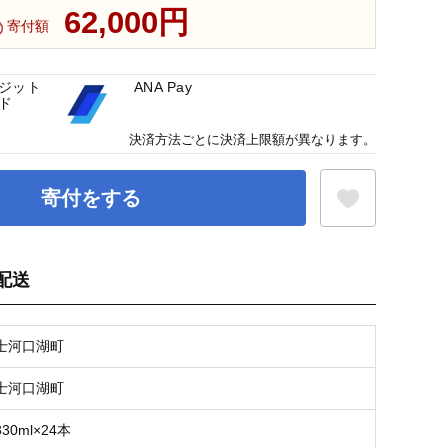
62,000円
寄付額
ジット
ANA Pay
ド
決済方法ごとに決済上限額が異なります。
寄付をする
配送
お気に入り登録
士河口湖町
士河口湖町
0ml×24本