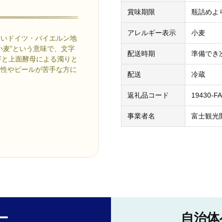
賞味期限
瓶詰めよ
アレルギー表示
小麦
わいドイツ・バイエルン地
小麦”という意味で、文字
配送時期
準備でき
芽と上面酵母による濁りと
女性やビールが苦手な方に
配送
冷蔵
返礼品コード
19430-F
事業者名
富士観光
ー
自治体