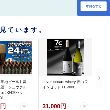
寄付をする
見ています。
口湖地ビール】富
seven cedars winery 赤白ワ
麦酒（シュヴァル
インセット FEW001
ェン24本セッ
31
0円
31,000円