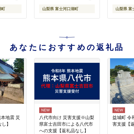
湖町
山梨県 富士河口湖町
山梨県 富
あなたにおすすめの返礼品
熊本地震 災
八代市向け 災害支援※山梨
益城町 令
なし】
県富士吉田市による八代市
害支援【
への支援【返礼品なし】