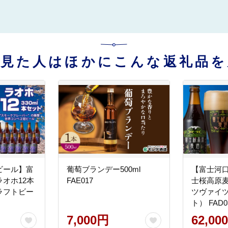
を見た人はほかにこんな返礼品を
ビール】富
葡萄ブランデー500ml
【富士河
オホ12本
FAE017
士桜高原
ラフトビー
ツヴァイツ
ト） FAD0
7,000円
62,00