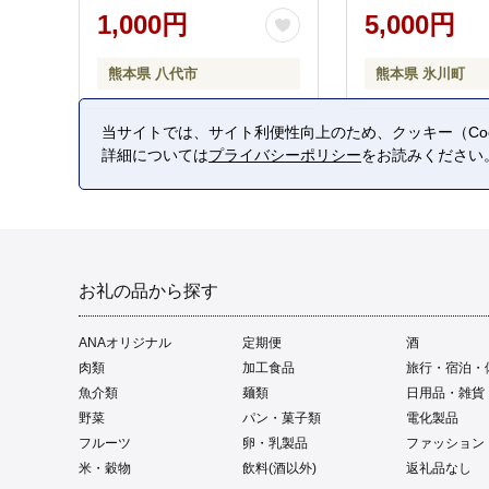
1,000円
5,000円
熊本県 八代市
熊本県 氷川町
当サイトでは、サイト利便性向上のため、クッキー（Coo
詳細については
プライバシーポリシー
をお読みください
お礼の品から探す
ANAオリジナル
定期便
酒
肉類
加工食品
旅行・宿泊・
魚介類
麺類
日用品・雑貨
野菜
パン・菓子類
電化製品
フルーツ
卵・乳製品
ファッション
米・穀物
飲料(酒以外)
返礼品なし