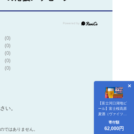
(0)
(0)
(0)
(0)
(0)
【富士河口湖地ビ
ださい。
ール】富士桜高原
麦酒（ヴァイツェ
ン24本セット）
寄付額
FAD029
62,000円
のではありません。