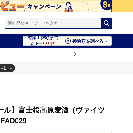
控除上限額まで
控除額を調べる
あと
***,***円
+1
ール】富士桜高原麦酒（ヴァイツ
AD029