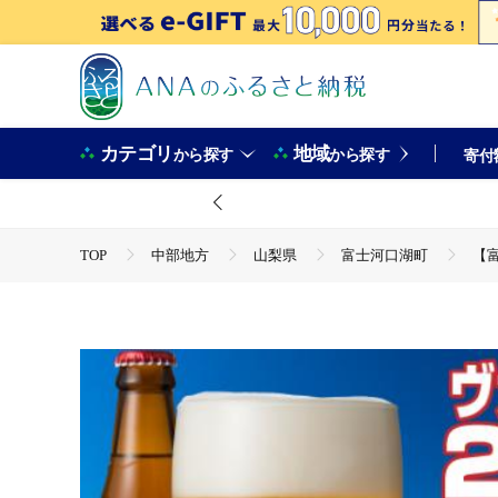
カテゴリ
地域
から探す
から探す
寄付
TOP
中部地方
山梨県
富士河口湖町
【
TOP
酒
ビール
【富士河口湖地ビール】富士桜高