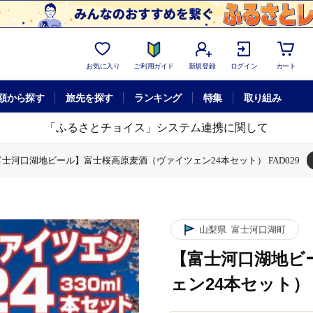
お気に入り
ご利用ガイド
新規登録
ログイン
カート
額から探す
旅先を探す
ランキング
特集
取り組み
「ふるさとチョイス」システム連携に関して
富士河口湖地ビール】富士桜高原麦酒（ヴァイツェン24本セット） FAD029
原麦酒（ヴァイツェン24本セット） FAD029
山梨県
富士河口湖町
【富士河口湖地ビ
ェン24本セット） F