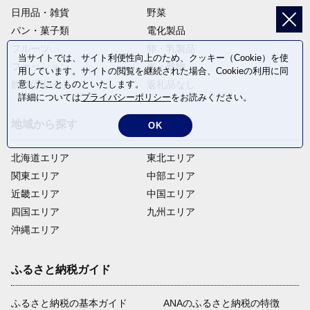
日用品・雑貨
野菜
パン・菓子類
電化製品
フルーツ
卵・乳製品
当サイトでは、サイト利便性向上のため、クッキー（Cookie）を使
ファッション
米・穀物
用しています。サイトの閲覧を継続された場合、Cookieの利用に同
意したことものといたします。
飲料(酒以外)
返礼品なし
詳細については
プライバシーポリシー
をお読みください。
地域から探す
OK
北海道エリア
東北エリア
関東エリア
中部エリア
近畿エリア
中国エリア
四国エリア
九州エリア
沖縄エリア
ふるさと納税ガイド
ふるさと納税の基本ガイド
ANAのふるさと納税の特徴