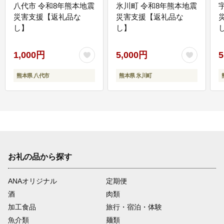
八代市 令和8年熊本地震
氷川町 令和8年熊本地震
災害支援【返礼品な
災害支援【返礼品な
し】
し】
し
1,000円
5,000円
5
熊本県 八代市
熊本県 氷川町
お礼の品から探す
ANAオリジナル
定期便
酒
肉類
加工食品
旅行・宿泊・体験
魚介類
麺類