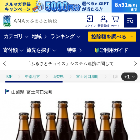
ログイン
新規登録
カート
カテゴリ
地域
ランキング
控除額を調べる
寄付額
旅先を探す
特集
ご利用ガイド
「ふるさとチョイス」システム連携に関して
+1
TOP
中部地方
山梨県
富士河口湖町
【富士河口湖地ビ
TOP
酒
ビール
【富士河口湖地ビール】富士桜高原麦酒（シュ
山梨県
富士河口湖町