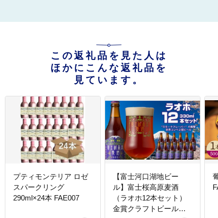
この返礼品を見た人は
ほかにこんな返礼品を
見ています。
プティモンテリア ロゼ
【富士河口湖地ビー
スパークリング
ル】富士桜高原麦酒
F
290ml×24本 FAE007
（ラオホ12本セット）
金賞クラフトビール