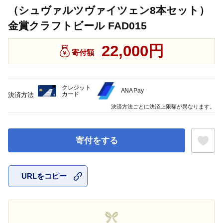
（シュヴァルツヴァイツェン8本セット）
金賞クラフトビール FAD015
22,000円
寄付額
クレジット
ANA Pay
カード
決済方法
決済方法ごとに決済上限額が異なります。
寄付をする
URLをコピー
お気に入