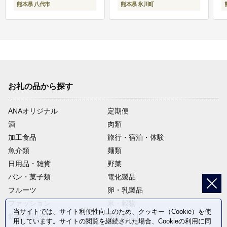
熊本県 八代市
熊本県 氷川町
お礼の品から探す
ANAオリジナル
定期便
酒
肉類
加工食品
旅行・宿泊・体験
魚介類
麺類
日用品・雑貨
野菜
パン・菓子類
電化製品
フルーツ
卵・乳製品
ファッション
米・穀物
当サイトでは、サイト利便性向上のため、クッキー（Cookie）を使
飲料(酒以外)
返礼品なし
用しています。サイトの閲覧を継続された場合、Cookieの利用に同