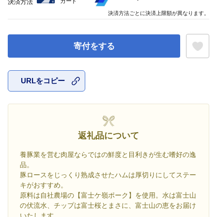
カード
決済方法
決済方法ごとに決済上限額が異なります。
寄付をする
URLをコピー
お気に入
返礼品について
養豚業を営む肉屋ならではの鮮度と目利きが生む嗜好の逸
品。
豚ロースをじっくり熟成させたハムは厚切りにしてステー
キがおすすめ。
原料は自社農場の【富士ケ嶺ポーク】を使用。水は富士山
の伏流水、チップは富士桜とまさに、富士山の恵をお届け
いたします。