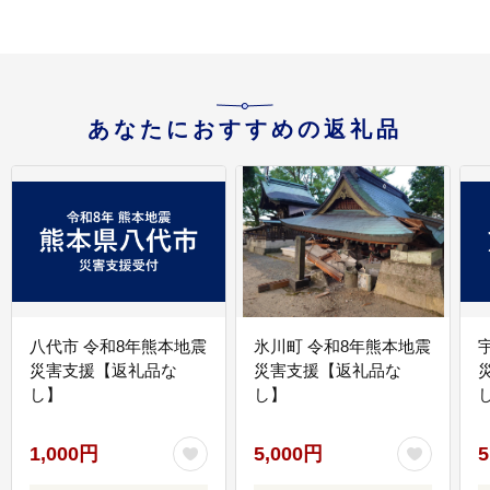
あなたにおすすめの返礼品
八代市 令和8年熊本地震
氷川町 令和8年熊本地震
災害支援【返礼品な
災害支援【返礼品な
し】
し】
し
1,000円
5,000円
5