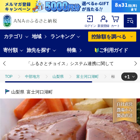
ログイン
新規登録
カート
カテゴリ
地域
ランキング
控除額を調べる
寄付額
旅先を探す
特集
ご利用ガイド
「ふるさとチョイス」システム連携に関して
+1
TOP
中部地方
山梨県
富士河口湖町
極 熟成ロースハム
TOP
肉
加工肉
ハム・ソーセージ
極 熟成ロースハム 
山梨県
富士河口湖町