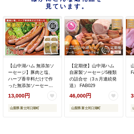
見ています。
【山中湖ハム 無添加ソ
【定期便】山中湖ハム
ーセージ】豚肉と塩、
自家製ソーセージ5種類
F
ハーブ香辛料だけで作
の詰合せ（3ヵ月連続発
った無添加ソーセー
送） FAB029
ジ/800ｇ FAB003
13,000円
46,000円
3
山梨県 富士河口湖町
山梨県 富士河口湖町