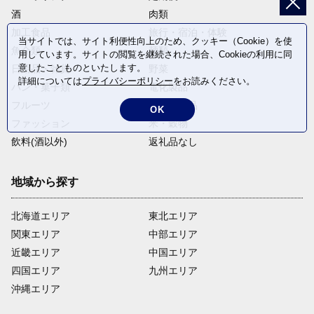
酒
肉類
加工食品
旅行・宿泊・体験
当サイトでは、サイト利便性向上のため、クッキー（Cookie）を使
魚介類
麺類
用しています。サイトの閲覧を継続された場合、Cookieの利用に同
意したことものといたします。
日用品・雑貨
野菜
詳細については
プライバシーポリシー
をお読みください。
パン・菓子類
電化製品
フルーツ
卵・乳製品
OK
ファッション
米・穀物
飲料(酒以外)
返礼品なし
地域から探す
北海道エリア
東北エリア
関東エリア
中部エリア
近畿エリア
中国エリア
四国エリア
九州エリア
沖縄エリア