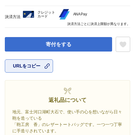
クレジット
ANA Pay
カード
決済方法
決済方法ごとに決済上限額が異なります。
寄付をする
URLをコピー
お気に入
返礼品について
地元、富士河口湖町大石で、使い手の心を想いながら日々
鞄を造っている
「鞄工房 香」のレザートートバッグです。一つ一つ丁寧
に手造りされています。