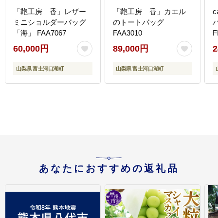
「鞄工房 香」レザー
「鞄工房 香」カエル
c
ミニショルダーバッグ
のトートバッグ
バ
「海」 FAA7067
FAA3010
F
60,000円
89,000円
2
山梨県 富士河口湖町
山梨県 富士河口湖町
あなたにおすすめの返礼品