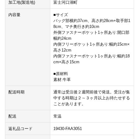
加工地(製造地)
富士河口湖町
内容量
■サイズ
バッグ部横約37cm、高さ約28cm+取手部1
8cm、マチ奥行き約10cm
外側ファスナーポケット1ヶ所あり:開口部
幅約24cm
内側フリーポケット1ヶ所あり:幅約15cm×
高さ12cm
内側ファスナーポケット1ヶ所あり:幅約18
cm×高さ15cm
■原材料
素材:牛革
配送時期
通常は受注後２週間前後で発送。受注が集
中する時期は２～３ヶ月以上お待たせする
ことがあります。
配送
常温
返礼品コード
19430-FAA3051