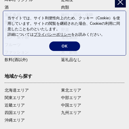
酒
肉類
加工食品
旅行・宿泊・体験
当サイトでは、サイト利便性向上のため、クッキー（Cookie）を使
魚介類
麺類
用しています。サイトの閲覧を継続された場合、Cookieの利用に同
意したことものといたします。
日用品・雑貨
野菜
詳細については
プライバシーポリシー
をお読みください。
パン・菓子類
電化製品
フルーツ
卵・乳製品
OK
ファッション
米・穀物
飲料(酒以外)
返礼品なし
地域から探す
北海道エリア
東北エリア
関東エリア
中部エリア
近畿エリア
中国エリア
四国エリア
九州エリア
沖縄エリア