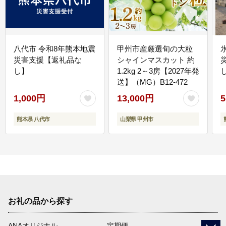
八代市 令和8年熊本地震
甲州市産厳選旬の大粒
災害支援【返礼品な
シャインマスカット 約
し】
1.2kg 2～3房【2027年発
送】（MG）B12-472
1,000円
13,000円
5
熊本県 八代市
山梨県 甲州市
お礼の品から探す
ANAオリジナル
定期便