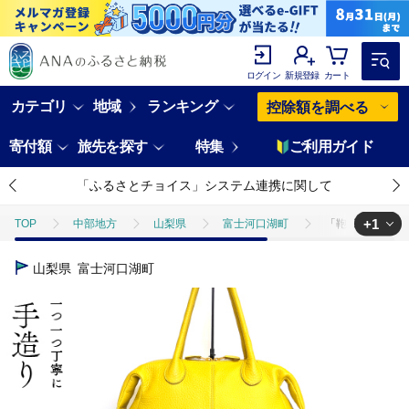
ログイン
新規登録
カート
カテゴリ
地域
ランキング
控除額を調べる
寄付額
旅先を探す
特集
ご利用ガイド
「ふるさとチョイス」システム連携に関して
+1
TOP
中部地方
山梨県
富士河口湖町
「鞄工房 香」がま
TOP
ファッション
鞄
「鞄工房 香」がまバッグ イエローレザー
山梨県
富士河口湖町