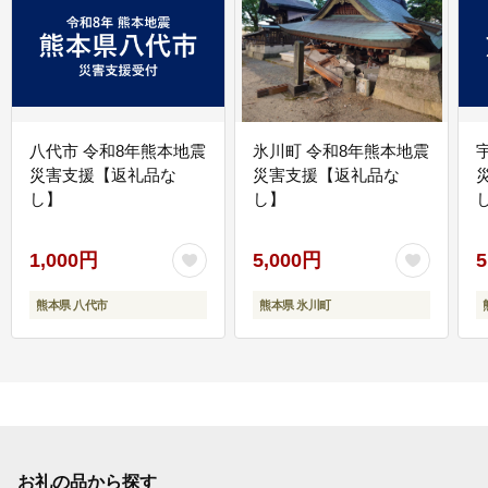
八代市 令和8年熊本地震
氷川町 令和8年熊本地震
災害支援【返礼品な
災害支援【返礼品な
し】
し】
し
1,000円
5,000円
5
熊本県 八代市
熊本県 氷川町
お礼の品から探す