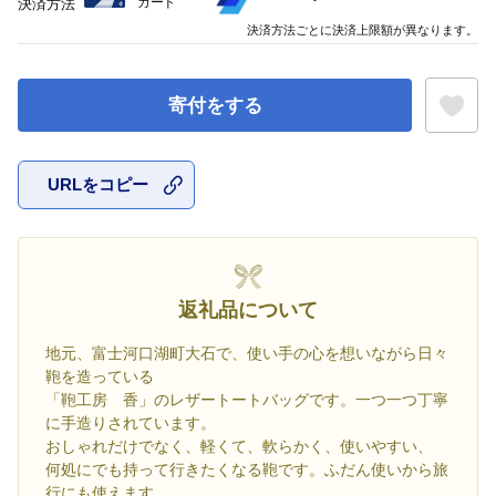
カード
決済方法
決済方法ごとに決済上限額が異なります。
寄付をする
URLをコピー
お気に入
返礼品について
地元、富士河口湖町大石で、使い手の心を想いながら日々
鞄を造っている
「鞄工房 香」のレザートートバッグです。一つ一つ丁寧
に手造りされています。
おしゃれだけでなく、軽くて、軟らかく、使いやすい、
何処にでも持って行きたくなる鞄です。ふだん使いから旅
行にも使えます。