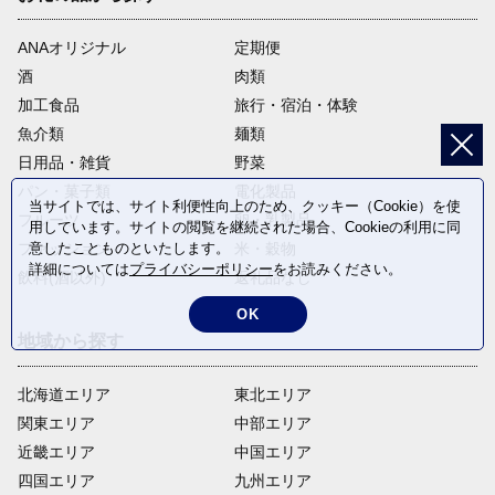
ANAオリジナル
定期便
酒
肉類
加工食品
旅行・宿泊・体験
魚介類
麺類
日用品・雑貨
野菜
パン・菓子類
電化製品
当サイトでは、サイト利便性向上のため、クッキー（Cookie）を使
フルーツ
卵・乳製品
用しています。サイトの閲覧を継続された場合、Cookieの利用に同
ファッション
米・穀物
意したことものといたします。
詳細については
プライバシーポリシー
をお読みください。
飲料(酒以外)
返礼品なし
OK
地域から探す
北海道エリア
東北エリア
関東エリア
中部エリア
近畿エリア
中国エリア
四国エリア
九州エリア