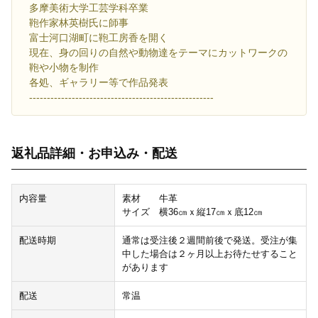
多摩美術大学工芸学科卒業
鞄作家林英樹氏に師事
富士河口湖町に鞄工房香を開く
現在、身の回りの自然や動物達をテーマにカットワークの
鞄や小物を制作
各処、ギャラリー等で作品発表
----------------------------------------------------
返礼品詳細・お申込み・配送
内容量
素材 牛革
サイズ 横36㎝ｘ縦17㎝ｘ底12㎝
配送時期
通常は受注後２週間前後で発送。受注が集
中した場合は２ヶ月以上お待たせすること
があります
配送
常温