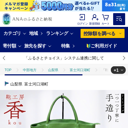
ログイン
新規登録
カート
カテゴリ
地域
ランキング
控除額を調べる
寄付額
旅先を探す
特集
ご利用ガイド
「ふるさとチョイス」システム連携に関して
+1
TOP
中部地方
山梨県
富士河口湖町
「鞄工房 香」横
TOP
ファッション
財布
「鞄工房 香」横長トートバック グリ
山梨県
富士河口湖町