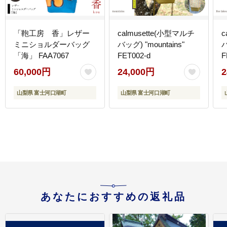
「鞄工房 香」レザー
calmusette(小型マルチ
c
ミニショルダーバッグ
バッグ) "mountains"
バ
「海」 FAA7067
FET002-d
F
60,000円
24,000円
2
山梨県 富士河口湖町
山梨県 富士河口湖町
あなたにおすすめの返礼品