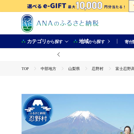
カテゴリ
地域
から探す
から探す
寄付
TOP
中部地方
山梨県
忍野村
富士忍野
TOP
旅行・宿泊・体験
体験チケット
その他