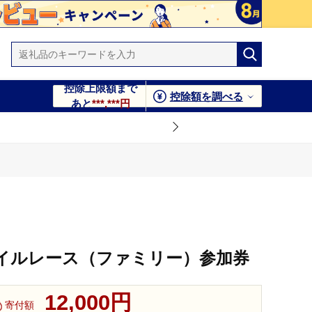
控除上限額まで
控除額を調べる
あと
***,***円
イルレース（ファミリー）参加券
12,000円
寄付額