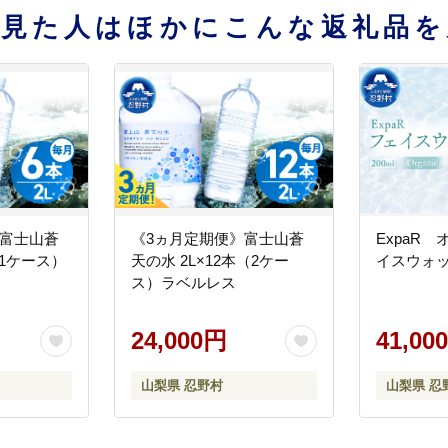
を見た人はほかにこんな返礼品を
》富士山蒼
《3ヵ月定期便》富士山蒼
ExpaR
（1ケース）
天の水 2L×12本（2ケー
イスウォッ
ス）ラベルレス
24,000円
41,00
山梨県 忍野村
山梨県 忍