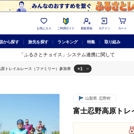
お気に入り
ご利用ガイド
新規登録
ログイン
カート
額から探す
旅先を探す
ランキング
特集
取り組み
「ふるさとチョイス」システム連携に関して
+1
高原トレイルレース（ファミリー）参加券
体験チケット
富士忍野高原トレイルレース（ファミリー）参加券
山梨県
忍野村
富士忍野高原トレ