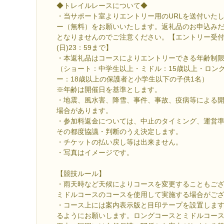
◆トレイルレースについて◆
・当サポート室よりエントリー用のURLを送付いた
ー（無料）をお願いいたします。返礼品のお申込み
となりませんのでご注意ください。【エントリー受付期
(日)23：59まで】
・本返礼品はコースによりエントリーできる年齢制
（ショート：中学生以上・ミドル：15歳以上・ロング
ー：18歳以上の保護者と小学生以下の子供1名）
※年齢は開催日を基準とします。
・地震、風水害、降雪、事件、事故、疫病等による
場合があります。
・参加料返金については、中止のタイミング、運営
その都度協議・判断のうえ決定します。
・チケットの払い戻し等は出来ません。
・写真はイメージです。
【競技ルール】
・雨天時など天候によりコースを変更することもご
ミドルコースのコースを使用して実施する場合がご
・コース上には案内表示版と目印テープを設置しま
るようにお願いします。ロングコースとミドルコー