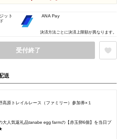
ジット
ANA Pay
ド
決済方法ごとに決済上限額が異なります。
受付終了
配送
お気に入り登録
野高原トレイルレース（ファミリー）参加券×１
大人気返礼品tanabe egg farmの【赤玉卵6個】を当日プ
★