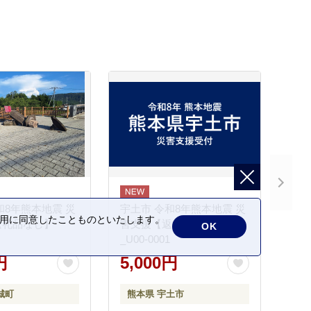
和8年熊本地震 災
宇土市 令和8年熊本地震 災
の利用に同意したことものといたします。
返礼品なし】
害支援【返礼品なし】
OK
_U00-0001
円
5,000円
城町
熊本県 宇土市