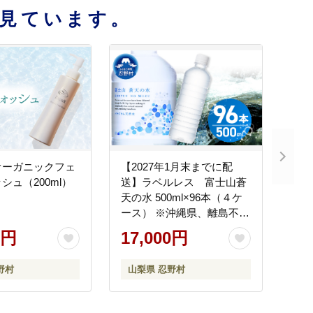
見ています。
 オーガニックフェ
【2027年1月末までに配
シュ（200ml）
送】ラベルレス 富士山蒼
天の水 500ml×96本（４ケ
ース） ※沖縄県、離島不可
天然水 ミネラルウォーター
0円
17,000円
水 ソフトドリンク 飲料水
バナジウム シリカ 防災 備
野村
山梨県 忍野村
蓄 キャンプ アウトドア 水
ペットボトル 500ml 軟水
鉱水 国産 長期保存 富士山