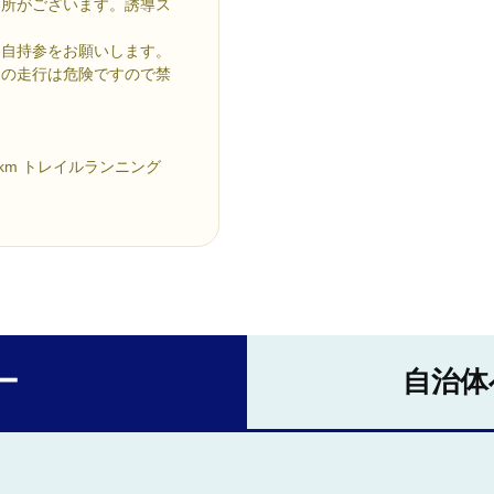
箇所がございます。誘導ス
各自持参をお願いします。
ての走行は危険ですので禁
km トレイルランニング
ー
自治体