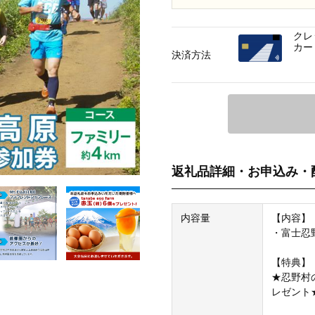
クレ
カー
決済方法
返礼品詳細・お申込み・
内容量
【内容】
・富士忍
【特典】
★忍野村の
レゼント