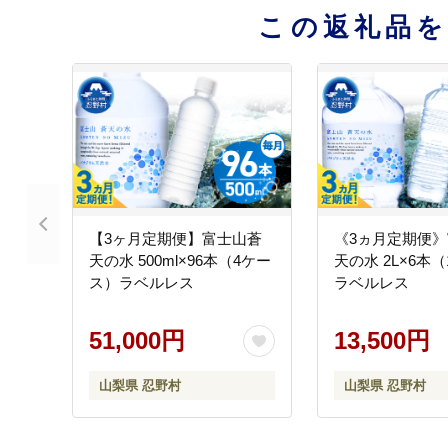
この返礼品
【3ヶ月定期便】富士山蒼
《3ヵ月定期便
天の水 500ml×96本（4ケー
天の水 2L×6本
ス）ラベルレス
ラベルレス
51,000円
13,500円
山梨県 忍野村
山梨県 忍野村