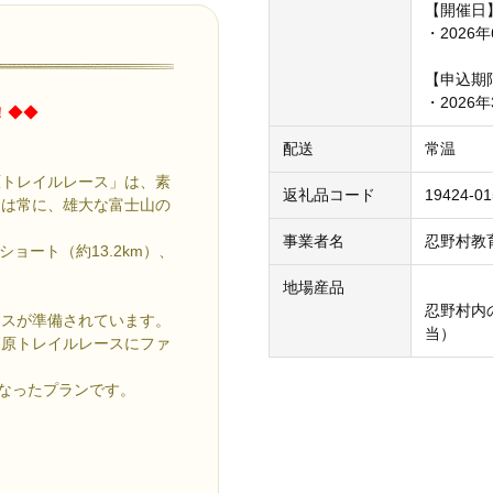
【開催日
・2026
【申込期
・2026
！◆◆
配送
常温
原トレイルレース」は、素
返礼品コード
19424-01
には常に、雄大な富士山の
事業者名
忍野村教
ショート（約13.2km）、
地場産品
忍野村内
ースが準備されています。
当）
高原トレイルレースにファ
になったプランです。