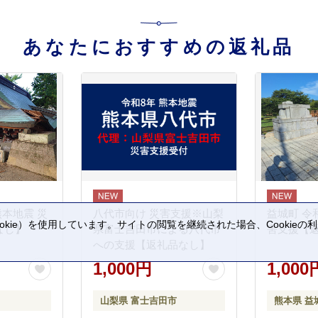
あなたにおすすめの返礼品
熊本地震 災
八代市向け 災害支援※山梨
益城町 令
kie）を使用しています。サイトの閲覧を継続された場合、Cookie
なし】
県富士吉田市による八代市
害支援【
。
への支援【返礼品なし】
1,000円
1,000
山梨県 富士吉田市
熊本県 益