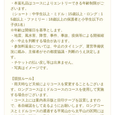
・本返礼品はコースによりエントリーできる年齢制限がご
ざいます。
（ショート：中学生以上・ミドル：15歳以上・ロング：1
5歳以上・ファミリー：18歳以上の保護者と小学生以下の
子供1名）
※年齢は開催日を基準とします。
・地震、風水害、降雪、事件、事故、疫病等による開催縮
小・中止を判断する場合があります。
・参加料返金については、中止のタイミング、運営準備状
況に鑑み、主催者がその都度協議・判断のうえ決定しま
す。
・チケットの払い戻し等は出来ません。
・写真はイメージです。
【競技ルール】
・雨天時など天候によりコースを変更することもございま
す。ロングコースはミドルコースのコースを使用して実施
する場合がございます。
・コース上には案内表示版と目印テープを設置しますの
で、各自確認をして走るようにお願いします。ロングコー
スとミドルコースの通過する平尾山から太平山の区間には