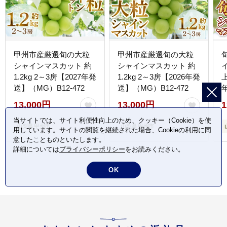
甲州市産厳選旬の大粒
甲州市産厳選旬の大粒
シャインマスカット 約
シャインマスカット 約
1.2kg 2～3房【2027年発
1.2kg 2～3房【2026年発
送】（MG）B12-472
送】（MG）B12-472
1
13,000円
13,000円
1
当サイトでは、サイト利便性向上のため、クッキー（Cookie）を使
山梨県 甲州市
山梨県 甲州市
用しています。サイトの閲覧を継続された場合、Cookieの利用に同
意したことものといたします。
詳細については
プライバシーポリシー
をお読みください。
OK