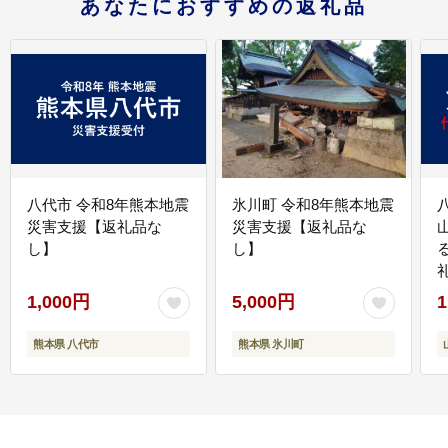
あなたにおすすめの返礼品
八代市 令和8年熊本地震
氷川町 令和8年熊本地震
災害支援【返礼品な
災害支援【返礼品な
し】
し】
1,000円
5,000円
1
熊本県 八代市
熊本県 氷川町