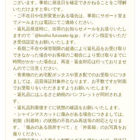
ございます。事前に発送日を確定できかねることをご理解
いただけますと幸いです。
・ご不在日や住所変更がある場合は、事前にサポート室ま
でメールまたは電話にてご連絡ください。
・返礼品発送時に、出荷のお知らせメールをお送りいたし
ますので「@koshu.furusato-lg.jp」ドメイン指定をいただ
き受信設定をお願いいたします。
・長期ご不在や保管期限の超過により返礼品をお受け取り
できなかった場合やお客様のご都合により受け取りまでに
時間がかかった場合は、再送・返金対応は行っておりませ
んのでご注意ください。
・青果物のため宅配ボックスや置き配でのお受取りにつき
ましては、品質保証対象外となります。お手数ですが対面
でお受取りをいただきますようお願いいたします。
・返礼品にはふるさと納税のパンフレットが同封されま
す。
・返礼品到着後すぐに状態の確認をお願いいたします。
・シャインマスカットに傷みがある場合につきましては、
初期（到着時）の状態の不良のみ再送等の対応となりま
す。「傷みのある箇所すべて」と「外装箱」のお写真をお
撮りください。