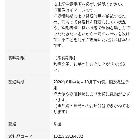
※上記注意事項を必ずご確認ください。
※画像はイメージです。
※収穫時期により発送時期が前後するた
め、前もって発送日を確定しにくい状況
や、寄附者様に良い状態で果物を楽しんで
いただきたい思いから一定のルールを設け
ていることを何卒ご理解いただければ幸い
です。
賞味期限
【消費期限】
到着次第、お早めにお召し上がりくださ
い。
配送時期
2026年8月中旬～10月下旬頃、順次発送予
定
※天候や収穫状況により出荷に変動がござ
います。
（※沖縄・離島へのお届けはできかねてお
ります）
配送
常温
返礼品コード
19213-28194582