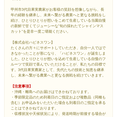
甲州市3代目果実農家がお客様の笑顔を想像しながら、長
年の経験を継承し、未来へ繋がる農業へと更なる挑戦をし
続け、ひとりひとりが想いをこめて生産している当園自慢
の新鮮で甘くてジューシーな”旬の採れたてシャインマス
カット“を是非一度ご堪能ください。
【株式会社ハピネスワン】
たくさんの方々にサポートしていただき、自分一人ではで
きなかったことが形になり、「ハピネスワン」が誕生しま
した。ひとりひとりが想いを込めて生産している自慢のフ
ルーツで笑顔で喜んでいただけることが、私たちの目標で
す。3代目果実農家として、先代たちの技術と知恵を継承
し、未来へ繋がる農業へと更なる挑戦を続けていきます。
【注意事項】
・沖縄・離島へのお届けはできかねております。
・季節限定品のため到着日のご指定および複数品（同種も
含む）お申込みをいただいた場合も到着日のご指定を承る
ことはできかねております。
・収穫状況や天候状況により、発送時期が前後する場合が