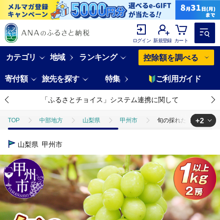
ログイン
新規登録
カート
カテゴリ
地域
ランキング
控除額を調べる
寄付額
旅先を探す
特集
ご利用ガイド
「ふるさとチョイス」システム連携に関して
+2
TOP
中部地方
山梨県
甲州市
旬の採れたて大粒シャイン
TOP
フルーツ
旬の採れたて大粒シャインマスカット1.0kg以上（2房
山梨県
甲州市
TOP
フルーツ
ぶどう・マスカット
旬の採れたて大粒シャインマ