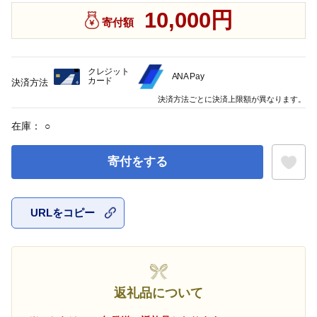
10,000円
寄付額
クレジット
ANA Pay
カード
決済方法
決済方法ごとに決済上限額が異なります。
在庫：
○
寄付をする
URLをコピー
お気に入
返礼品について