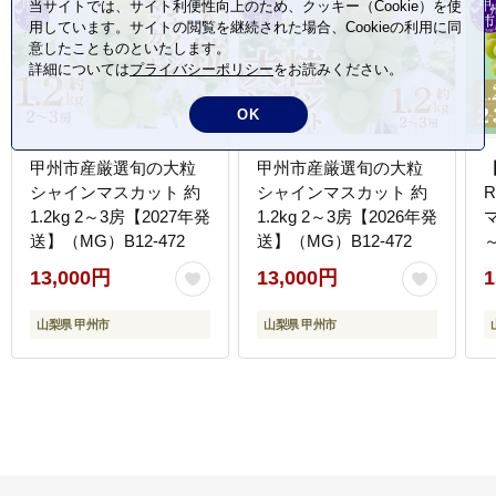
当サイトでは、サイト利便性向上のため、クッキー（Cookie）を使
用しています。サイトの閲覧を継続された場合、Cookieの利用に同
意したことものといたします。
詳細については
プライバシーポリシー
をお読みください。
OK
甲州市産厳選旬の大粒
甲州市産厳選旬の大粒
シャインマスカット 約
シャインマスカット 約
1.2kg 2～3房【2027年発
1.2kg 2～3房【2026年発
マ
送】（MG）B12-472
送】（MG）B12-472
（
13,000円
13,000円
1
山梨県 甲州市
山梨県 甲州市