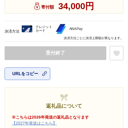
34,000円
寄付額
クレジット
ANA Pay
カード
決済方法
決済方法ごとに決済上限額が異なります。
受付終了
URLをコピー
お気に入
返礼品について
※こちらは2026年発送の返礼品となります
【2027年発送はこちら】