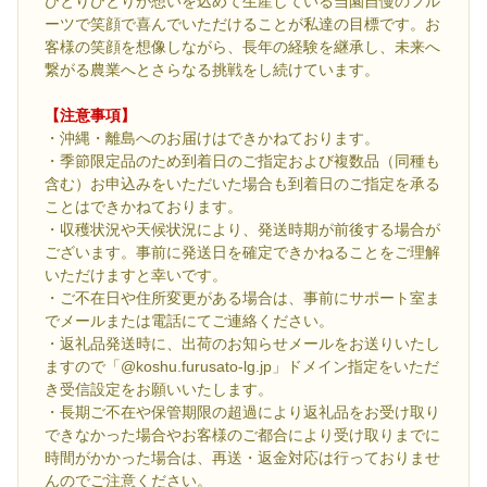
ひとりひとりが想いを込めて生産している当園自慢のフル
ーツで笑顔で喜んでいただけることが私達の目標です。お
客様の笑顔を想像しながら、長年の経験を継承し、未来へ
繋がる農業へとさらなる挑戦をし続けています。
【注意事項】
・沖縄・離島へのお届けはできかねております。
・季節限定品のため到着日のご指定および複数品（同種も
含む）お申込みをいただいた場合も到着日のご指定を承る
ことはできかねております。
・収穫状況や天候状況により、発送時期が前後する場合が
ございます。事前に発送日を確定できかねることをご理解
いただけますと幸いです。
・ご不在日や住所変更がある場合は、事前にサポート室ま
でメールまたは電話にてご連絡ください。
・返礼品発送時に、出荷のお知らせメールをお送りいたし
ますので「@koshu.furusato-lg.jp」ドメイン指定をいただ
き受信設定をお願いいたします。
・長期ご不在や保管期限の超過により返礼品をお受け取り
できなかった場合やお客様のご都合により受け取りまでに
時間がかかった場合は、再送・返金対応は行っておりませ
んのでご注意ください。