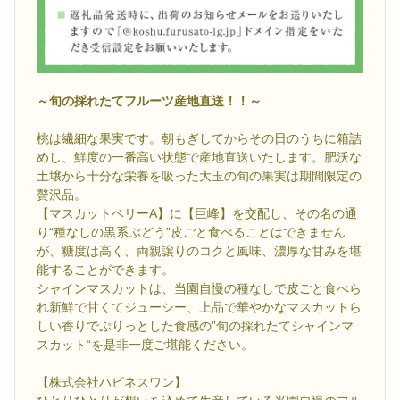
～旬の採れたてフルーツ産地直送！！～
桃は繊細な果実です。朝もぎしてからその日のうちに箱詰
めし、鮮度の一番高い状態で産地直送いたします。肥沃な
土壌から十分な栄養を吸った大玉の旬の果実は期間限定の
贅沢品。
【マスカットベリーA】に【巨峰】を交配し、その名の通
り“種なしの黒系ぶどう”皮ごと食べることはできません
が、糖度は高く、両親譲りのコクと風味、濃厚な甘みを堪
能することができます。
シャインマスカットは、当園自慢の種なしで皮ごと食べら
れ新鮮で甘くてジューシー、上品で華やかなマスカットら
しい香りでぷりっとした食感の”旬の採れたてシャインマ
スカット“を是非一度ご堪能ください。
【株式会社ハピネスワン】