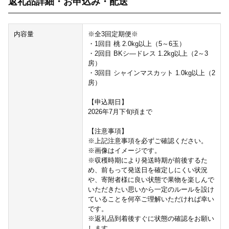
返礼品詳細・お申込み・配送
内容量
※全3回定期便※
・1回目 桃 2.0kg以上（5～6玉）
・2回目 BKシ―ドレス 1.2kg以上（2～3
房）
・3回目 シャインマスカット 1.0kg以上（2
房）
【申込期日】
2026年7月下旬頃まで
【注意事項】
※上記注意事項を必ずご確認ください。
※画像はイメージです。
※収穫時期により発送時期が前後するた
め、前もって発送日を確定しにくい状況
や、寄附者様に良い状態で果物を楽しんで
いただきたい思いから一定のルールを設け
ていることを何卒ご理解いただければ幸い
です。
※返礼品到着後すぐに状態の確認をお願い
します。