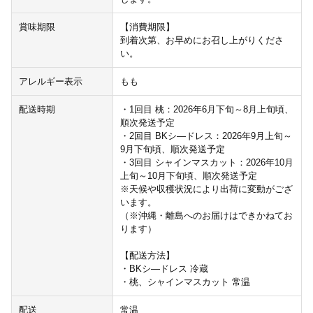
賞味期限
【消費期限】
到着次第、お早めにお召し上がりくださ
い。
アレルギー表示
もも
配送時期
・1回目 桃：2026年6月下旬～8月上旬頃、
順次発送予定
・2回目 BKシ―ドレス：2026年9月上旬～
9月下旬頃、順次発送予定
・3回目 シャインマスカット：2026年10月
上旬～10月下旬頃、順次発送予定
※天候や収穫状況により出荷に変動がござ
います。
（※沖縄・離島へのお届けはできかねてお
ります）
【配送方法】
・BKシ―ドレス 冷蔵
・桃、シャインマスカット 常温
配送
常温