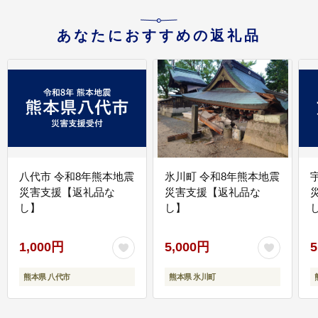
あなたにおすすめの返礼品
八代市 令和8年熊本地震
氷川町 令和8年熊本地震
災害支援【返礼品な
災害支援【返礼品な
し】
し】
し
1,000円
5,000円
5
熊本県 八代市
熊本県 氷川町