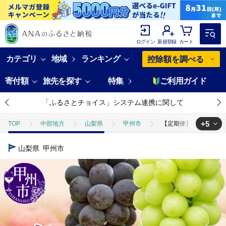
ログイン
新規登録
カート
カテゴリ
地域
ランキング
控除額を調べる
寄付額
旅先を探す
特集
ご利用ガイド
「ふるさとチョイス」システム連携に関して
+5
TOP
中部地方
山梨県
甲州市
【定期便】旬の採れたて
TOP
フルーツ
【定期便】旬の採れたて3回定期便（桃・BKシ―ドレス
山梨県
甲州市
TOP
フルーツ
もも
【定期便】旬の採れたて3回定期便（桃・B
TOP
フルーツ
ぶどう・マスカット
【定期便】旬の採れたて3
TOP
定期便
【定期便】旬の採れたて3回定期便（桃・BKシ―ドレス・
TOP
定期便
フルーツ(定期便)
【定期便】旬の採れたて3回定