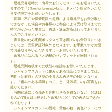
・返礼品発送時に、出荷のお知らせメールをお送りいたし
ますので「@koshu.furusato-lg.jp」ドメイン指定をいただ
き受信設定をお願いいたします。
・長期ご不在や保管期限の超過により返礼品をお受け取り
できなかった場合やお客様のご都合により受け取りまでに
時間がかかった場合は、再送・返金対応は行っておりませ
んのでご注意ください。
・青果物のため宅配ボックスや置き配でのお受取りにつき
ましては、品質保証対象外となります。お手数ですが対面
でお受取りをいただきますようお願いいたします。
・返礼品にはふるさと納税のパンフレットが同封されま
す。
・返礼品到着後すぐに状態の確認をお願いいたします。
・シャインマスカットに傷みがある場合につきましては、
初期（到着時）の状態の不良のみ再送等の対応となりま
す。「傷みのある箇所すべて」と「外装箱」のお写真をお
撮りください。
・時間経過による傷みと判断せざるを得ないなど、発送日
を含めて5日以上経過した返礼品に関しての再送はできか
ねております。
・シャインマスカットの脱粒・黄色の粒・黄色いシミにつ