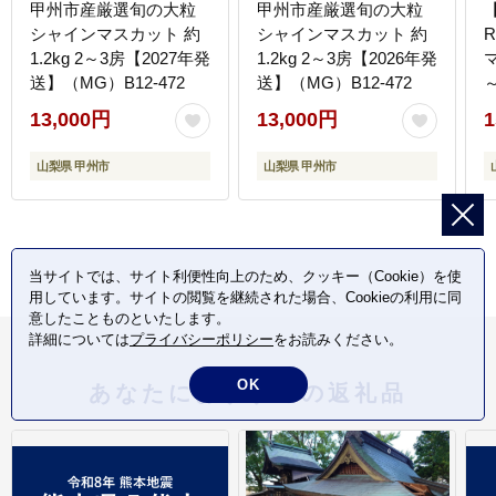
甲州市産厳選旬の大粒
甲州市産厳選旬の大粒
シャインマスカット 約
シャインマスカット 約
1.2kg 2～3房【2027年発
1.2kg 2～3房【2026年発
マ
送】（MG）B12-472
送】（MG）B12-472
（
13,000円
13,000円
1
山梨県 甲州市
山梨県 甲州市
当サイトでは、サイト利便性向上のため、クッキー（Cookie）を使
用しています。サイトの閲覧を継続された場合、Cookieの利用に同
意したことものといたします。
詳細については
プライバシーポリシー
をお読みください。
OK
あなたにおすすめの返礼品