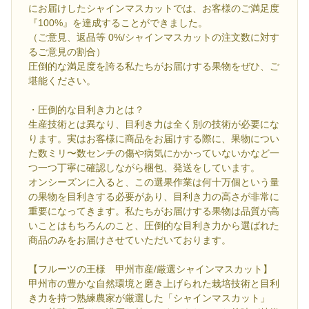
にお届けしたシャインマスカットでは、お客様のご満足度
『100%』を達成することができました。
（ご意見、返品等 0%/シャインマスカットの注文数に対す
るご意見の割合）
圧倒的な満足度を誇る私たちがお届けする果物をぜひ、ご
堪能ください。
・圧倒的な目利き力とは？
生産技術とは異なり、目利き力は全く別の技術が必要にな
ります。実はお客様に商品をお届けする際に、果物につい
た数ミリ〜数センチの傷や病気にかかっていないかなど一
つ一つ丁寧に確認しながら梱包、発送をしています。
オンシーズンに入ると、この選果作業は何十万個という量
の果物を目利きする必要があり、目利き力の高さが非常に
重要になってきます。私たちがお届けする果物は品質が高
いことはもちろんのこと、圧倒的な目利き力から選ばれた
商品のみをお届けさせていただいております。
【フルーツの王様 甲州市産/厳選シャインマスカット】
甲州市の豊かな自然環境と磨き上げられた栽培技術と目利
き力を持つ熟練農家が厳選した「シャインマスカット」