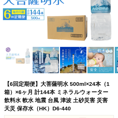
【6回定期便】大菩薩明水 500ml×24本（1
箱）×6ヶ月 計144本 ミネラルウォーター
飲料水 軟水 地震 台風 津波 土砂災害 災害
天災 保存水（HK）D6-440