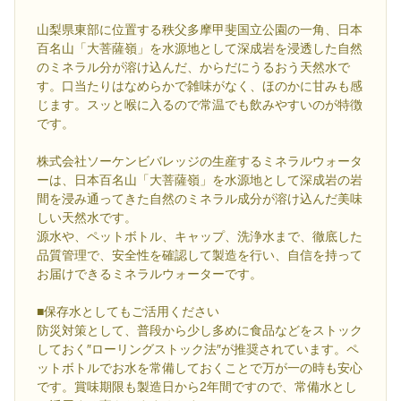
山梨県東部に位置する秩父多摩甲斐国立公園の一角、日本
百名山「大菩薩嶺」を水源地として深成岩を浸透した自然
のミネラル分が溶け込んだ、からだにうるおう天然水で
す。口当たりはなめらかで雑味がなく、ほのかに甘みも感
じます。スッと喉に入るので常温でも飲みやすいのが特徴
です。
株式会社ソーケンビバレッジの生産するミネラルウォータ
ーは、日本百名山「大菩薩嶺」を水源地として深成岩の岩
間を浸み通ってきた自然のミネラル成分が溶け込んだ美味
しい天然水です。
源水や、ペットボトル、キャップ、洗浄水まで、徹底した
品質管理で、安全性を確認して製造を行い、自信を持って
お届けできるミネラルウォーターです。
■保存水としてもご活用ください
防災対策として、普段から少し多めに食品などをストック
しておく″ローリングストック法″が推奨されています。ペ
ットボトルでお水を常備しておくことで万が一の時も安心
です。賞味期限も製造日から2年間ですので、常備水とし