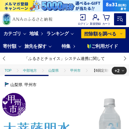
ログイン
新規登録
カート
カテゴリ
地域
ランキング
控除額を調べる
寄付額
旅先を探す
特集
ご利用ガイド
「ふるさとチョイス」システム連携に関して
+2
TOP
中部地方
山梨県
甲州市
【6回定期便】大菩薩明水 
TOP
定期便
飲料(定期便)
【6回定期便】大菩薩明水 500ml×
山梨県
甲州市
TOP
飲料（酒以外）
水
【6回定期便】大菩薩明水 500ml×2