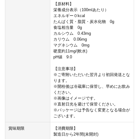
【原材料】
栄養成分表示（100mlあたり）
エネルギー０kcal
たんぱく質・脂質・炭水化物 0g
食塩相当量 0g
カルシウム 0.43mg
カリウム 0.06mg
マグネシウム 0mg
硬度約11mg/(軟水)
pH値 9.0
【注意事項】
※ご寄附いただいた翌月より初回発送とな
ります。
※開栓後は冷蔵庫に保管し、早めにお飲み
ください。
※画像はイメージです。
※直射日光を避けて保管ください。
※パッケージは予告なく変更となる場合が
ございます。
賞味期限
【消費期限】
製造日から2年間(未開封)