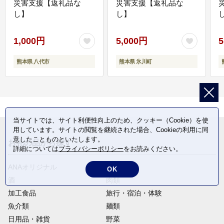
災害支援【返礼品な
災害支援【返礼品な
し】
し】
し
1,000円
5,000円
5
熊本県 八代市
熊本県 氷川町
当サイトでは、サイト利便性向上のため、クッキー（Cookie）を使
用しています。サイトの閲覧を継続された場合、Cookieの利用に同
意したことものといたします。
お礼の品から探す
詳細については
プライバシーポリシー
をお読みください。
ANAオリジナル
定期便
OK
酒
肉類
加工食品
旅行・宿泊・体験
魚介類
麺類
日用品・雑貨
野菜