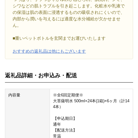
シワなどの肌トラブルを引き起こします。化粧水や乳液で
の保湿は肌の表面に浸透するものの吸収されにくいので、
内部から潤いを与えるには適度な水分補給が欠かせませ
ん。
■重いペットボトルを玄関までお運びいたします
おすすめの返礼品は他にもございます
返礼品詳細・お申込み・配送
内容量
※全6回定期便※
大菩薩明水 500ml×24本(1箱)×6ヶ月（計14
4本）
【申込期日】
通年
【配送方法】
常温