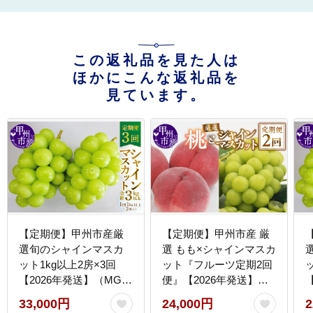
この返礼品を見た人は
ほかにこんな返礼品を
見ています。
【定期便】甲州市産厳
【定期便】甲州市産 厳
選旬のシャインマスカ
選 もも×シャインマスカ
ット1kg以上2房×3回
ット『フルーツ定期2回
【2026年発送】（MG）
便』【2026年発送】
D33-101
（APX）C-175
C
33,000円
24,000円
2