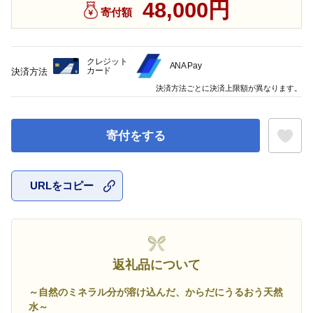
48,000円
寄付額
クレジット
ANA Pay
カード
決済方法
決済方法ごとに決済上限額が異なります。
寄付をする
URLをコピー
お気に入
返礼品について
～自然のミネラル分が溶け込んだ、からだにうるおう天然
水～