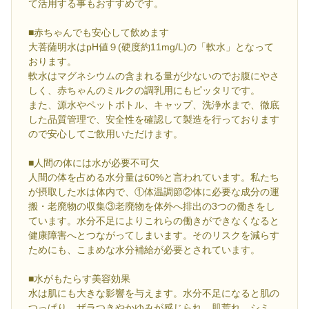
て活用する事もおすすめです。
■赤ちゃんでも安心して飲めます
大菩薩明水はpH値９(硬度約11mg/L)の「軟水」となって
おります。
軟水はマグネシウムの含まれる量が少ないのでお腹にやさ
しく、赤ちゃんのミルクの調乳用にもピッタリです。
また、源水やペットボトル、キャップ、洗浄水まで、徹底
した品質管理で、安全性を確認して製造を行っております
ので安心してご飲用いただけます。
■人間の体には水が必要不可欠
人間の体を占める水分量は60%と言われています。私たち
が摂取した水は体内で、①体温調節②体に必要な成分の運
搬・老廃物の収集③老廃物を体外へ排出の3つの働きをし
ています。水分不足によりこれらの働きができなくなると
健康障害へとつながってしまいます。そのリスクを減らす
ためにも、こまめな水分補給が必要とされています。
■水がもたらす美容効果
水は肌にも大きな影響を与えます。水分不足になると肌の
つっぱり、ザラつきやかゆみが感じられ、肌荒れ、シミ、