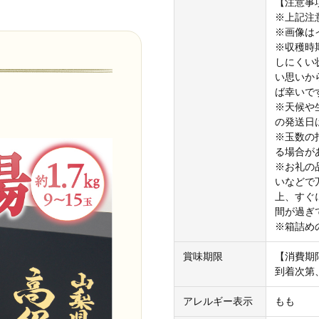
【注意事
※上記注
※画像は
※収穫時
しにくい
い思いか
ば幸いで
※天候や
の発送日
※玉数の
る場合が
※お礼の
いなどで
上、すぐ
間が過ぎ
※箱詰め
賞味期限
【消費期
到着次第
アレルギー表示
もも