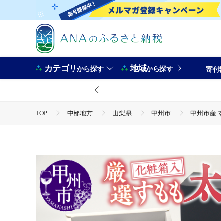
カテゴリ
地域
から探す
から探す
寄付
TOP
中部地方
山梨県
甲州市
甲州市産 す
TOP
フルーツ
甲州市産 すもも『太陽』約1.7kg（化粧
TOP
フルーツ
ほかのフルーツ
甲州市産 すもも