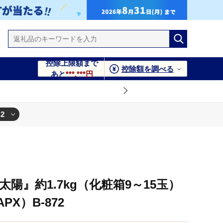
控除上限額まで
控除額を調べる
あと
***,***円
+2
陽』約1.7kg（化粧箱9～15玉）
PX）B-872