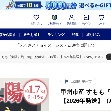
お気に入り
ご利用ガイド
新規登録
ログイン
カート
額から探す
旅先を探す
ランキング
特集
取り組み
「ふるさとチョイス」システム連携に関して
もも『太陽』約1.7kg（化粧箱9～15玉）【2026年発送】（APX）B-872
箱9～15玉）【2026年発送】（APX）B-872
『太陽』約1.7kg（化粧箱9～15玉）【2026年発送】（APX）B-872
山梨県
甲州市
甲州市産 すもも『太
【2026年発送】（A