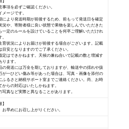
項】
意事項を必ずご確認ください。
イメージです。
期により発送時期が前後するため、前もって発送日を確定
状況や、寄附者様に良い状態で果物を楽しんでいただきた
ら一定のルールを設けていることを何卒ご理解いただけれ
す。
生育状況によりお届けが前後する場合がございます。記載
は目安となりますのでご了承ください。
指定はできかねます。天候の兼ね合いで記載の数と増減す
あります。
品の発送には万全を期しておりますが、輸送中の揺れや扱
万が一ひどい傷み等があった場合は、写真・画像を添付の
にふるさと納税サポート室までご連絡ください。尚、お時
てからの対応はいたしかねます。
の写真など実際と異なることがあります。
限】
、お早めにお召し上がりください。