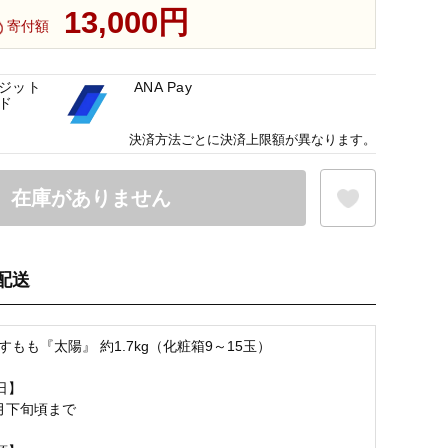
13,000円
寄付額
ジット
ANA Pay
ド
決済方法ごとに決済上限額が異なります。
在庫がありません
配送
お気に入り登録
すもも『太陽』 約1.7kg（化粧箱9～15玉）
日】
8月下旬頃まで