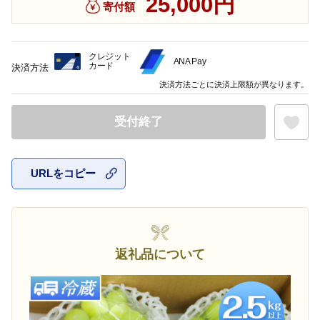
25,000円
寄付額
クレジット
ANA Pay
カード
決済方法
決済方法ごとに決済上限額が異なります。
受付終了
URLをコピー
お気に入
返礼品について