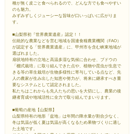
種が無く皮ごと食べられるので、どんな方でも食べやすい
のも魅力。
みずみずしくジューシーな旨味が口いっぱいに広がりま
す。
■山梨県初『世界農業遺産』認定！！
伝統的な農業などを営む地域を国連食糧農業機関（FAO）
が認定する「世界農業遺産」に、甲州市を含む峡東地域が
選ばれました。
扇状地特有の立地と高温多湿な気候に合わせ、ブドウの
「棚式栽培」に取り組んできた点や、植物や昆虫が生息で
きる等の草生栽培が生物多様性に寄与している点など、先
人の農家が生み出した知恵や努力が、将来に継承すべき重
要なシステムとして認定されました。
私たちはこれからも先人たちの思いを大切にし、農業の後
継者育成や地域活性に全力で取り組んでまいります。
■葡萄の産地【山梨県】
山梨県特有の地形「盆地」は年間の降水量が割合少なく、
冬は気温が低く夏は気温が高くなるため果物づくりに適し
た土地です。