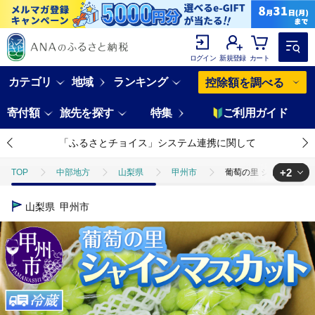
ログイン
新規登録
カート
カテゴリ
地域
ランキング
控除額を調べる
寄付額
旅先を探す
特集
ご利用ガイド
「ふるさとチョイス」システム連携に関して
+2
TOP
中部地方
山梨県
甲州市
葡萄の里 シャインマスカッ
TOP
フルーツ
葡萄の里 シャインマスカット たっぷり大容量 2.5kg
山梨県
甲州市
TOP
フルーツ
ぶどう・マスカット
葡萄の里 シャインマスカッ