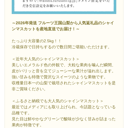
～2026年発送 フルーツ王国山梨から人気返礼品のシャイ
ンマスカットを産地直送でお届け！～
たっぷり大容量の2.5kg！！
冷蔵保存で日持ちするので数日間ご堪能いただけます。
＜近年大人気のシャインマスカット＞
美しいエメラルド色の外観で、大粒な果肉を噛んだ瞬間、
皮がパリッと音を立てジューシーな果汁が溢れ出します。
強い甘みも特徴で贅沢なスイーツのような果物です。
収穫量日本一の山梨で栽培されたシャインマスカットを是
非ご賞味ください。
＜ふるさと納税でも大人気のシャインマスカット＞
最近ではメディアにも取り上げられ、今話題となっている
品種です。
見た目は鮮やかなグリーンで酸味が少なく甘みが詰まった
果肉が特徴です。