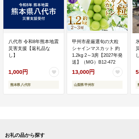
八代市 令和8年熊本地震
甲州市産厳選旬の大粒
災害支援【返礼品な
シャインマスカット 約
し】
1.2kg 2～3房【2027年発
送】（MG）B12-472
1,000円
13,000円
5
熊本県 八代市
山梨県 甲州市
お礼の品から探す