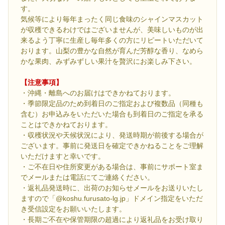
す。
気候等により毎年まったく同じ食味のシャインマスカット
が収穫できるわけではございませんが、美味しいものが出
来るよう丁寧に生産し毎年多くの方にリピートいただいて
おります。山梨の豊かな自然が育んだ芳醇な香り、なめら
かな果肉、みずみずしい果汁を贅沢にお楽しみ下さい。
【注意事項】
・沖縄・離島へのお届けはできかねております。
・季節限定品のため到着日のご指定および複数品（同種も
含む）お申込みをいただいた場合も到着日のご指定を承る
ことはできかねております。
・収穫状況や天候状況により、発送時期が前後する場合が
ございます。事前に発送日を確定できかねることをご理解
いただけますと幸いです。
・ご不在日や住所変更がある場合は、事前にサポート室ま
でメールまたは電話にてご連絡ください。
・返礼品発送時に、出荷のお知らせメールをお送りいたし
ますので「@koshu.furusato-lg.jp」ドメイン指定をいただ
き受信設定をお願いいたします。
・長期ご不在や保管期限の超過により返礼品をお受け取り