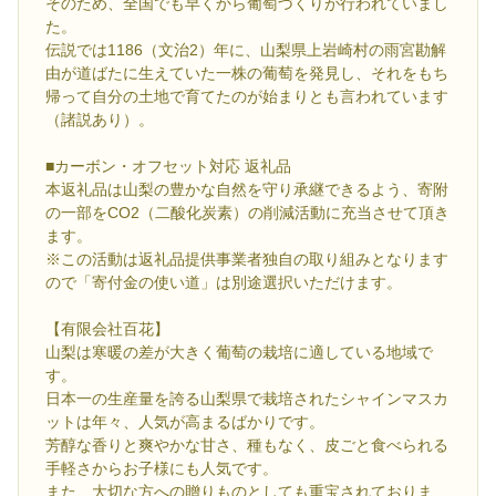
そのため、全国でも早くから葡萄づくりが行われていまし
た。
伝説では1186（文治2）年に、山梨県上岩崎村の雨宮勘解
由が道ばたに生えていた一株の葡萄を発見し、それをもち
帰って自分の土地で育てたのが始まりとも言われています
（諸説あり）。
■カーボン・オフセット対応 返礼品
本返礼品は山梨の豊かな自然を守り承継できるよう、寄附
の一部をCO2（二酸化炭素）の削減活動に充当させて頂き
ます。
※この活動は返礼品提供事業者独自の取り組みとなります
ので「寄付金の使い道」は別途選択いただけます。
【有限会社百花】
山梨は寒暖の差が大きく葡萄の栽培に適している地域で
す。
日本一の生産量を誇る山梨県で栽培されたシャインマスカ
ットは年々、人気が高まるばかりです。
芳醇な香りと爽やかな甘さ、種もなく、皮ごと食べられる
手軽さからお子様にも人気です。
また、大切な方への贈りものとしても重宝されておりま