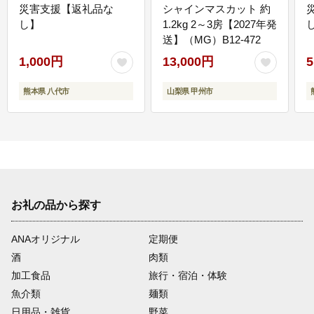
災害支援【返礼品な
シャインマスカット 約
し】
1.2kg 2～3房【2027年発
送】（MG）B12-472
1,000円
13,000円
5
熊本県 八代市
山梨県 甲州市
お礼の品から探す
ANAオリジナル
定期便
酒
肉類
加工食品
旅行・宿泊・体験
魚介類
麺類
日用品・雑貨
野菜