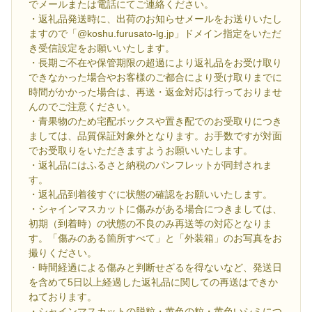
でメールまたは電話にてご連絡ください。
・返礼品発送時に、出荷のお知らせメールをお送りいたし
ますので「@koshu.furusato-lg.jp」ドメイン指定をいただ
き受信設定をお願いいたします。
・長期ご不在や保管期限の超過により返礼品をお受け取り
できなかった場合やお客様のご都合により受け取りまでに
時間がかかった場合は、再送・返金対応は行っておりませ
んのでご注意ください。
・青果物のため宅配ボックスや置き配でのお受取りにつき
ましては、品質保証対象外となります。お手数ですが対面
でお受取りをいただきますようお願いいたします。
・返礼品にはふるさと納税のパンフレットが同封されま
す。
・返礼品到着後すぐに状態の確認をお願いいたします。
・シャインマスカットに傷みがある場合につきましては、
初期（到着時）の状態の不良のみ再送等の対応となりま
す。「傷みのある箇所すべて」と「外装箱」のお写真をお
撮りください。
・時間経過による傷みと判断せざるを得ないなど、発送日
を含めて5日以上経過した返礼品に関しての再送はできか
ねております。
・シャインマスカットの脱粒・黄色の粒・黄色いシミにつ