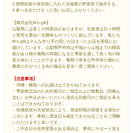
3.密閉容器や保存袋に入れて冷蔵庫の野菜室で保存する。
4.食べる分だけさっと洗いお召し上がりください。
【株式会社M’s gift】
山梨県には多くの特産品がありますが、生産者は日々時間
と研究を重ね一生懸命ものづくりに励んでいます。私たち
M's giftはそんな作り手の思いが詰まったお品を皆様にお
届けしています。山梨県甲州市は平地から山地までの標高
差があり桃や葡萄の時期になると季節を通して長く旬の味
覚を味わうことができます。葡萄で有名な甲州市の優れた
農家の方がつくる旬の逸品を是非一度ご賞味ください。
【注意事項】
・沖縄・離島へのお届けはできかねております。
・季節限定品のため到着日のご指定および複数品（同種も
含む）お申込みをいただいた場合も到着日のご指定を承る
ことはできかねております。
・収穫状況や天候状況により、発送時期が前後する場合が
ございます。事前に発送日を確定できかねることをご理解
いただけますと幸いです。
・ご不在日や住所変更がある場合は、事前にサポート室ま