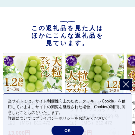
この返礼品を見た人は
ほかにこんな返礼品を
見ています。
当サイトでは、サイト利便性向上のため、クッキー（Cookie）を使
甲州市産厳選旬の大粒
甲州市産厳選旬の大粒
用しています。サイトの閲覧を継続された場合、Cookieの利用に同
シャインマスカット 約
シャインマスカット 約
意したことものといたします。
1.2kg 2～3房【2027年発
1.2kg 2～3房【2026年発
詳細については
プライバシーポリシー
をお読みください。
送】（MG）B12-472
送】（MG）B12-472
1
OK
13,000円
13,000円
1