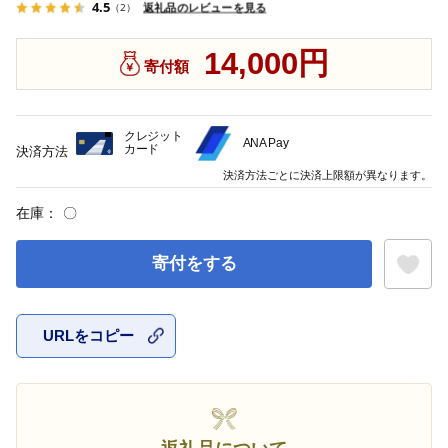
4.5
返礼品のレビューを見る
（2）
14,000円
寄付額
クレジット
ANA Pay
カード
決済方法
決済方法ごとに決済上限額が異なります。
在庫：
〇
寄付をする
URLをコピー
お気に入