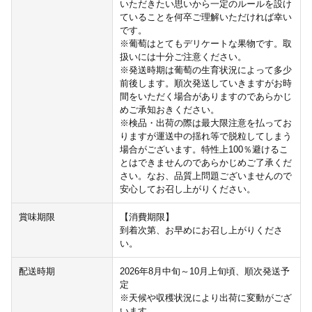
いただきたい思いから一定のルールを設け
ていることを何卒ご理解いただければ幸い
です。
※葡萄はとてもデリケートな果物です。取
扱いには十分ご注意ください。
※発送時期は葡萄の生育状況によって多少
前後します。順次発送していきますがお時
間をいただく場合がありますのであらかじ
めご承知おきください。
※検品・出荷の際は最大限注意を払ってお
りますが運送中の揺れ等で脱粒してしまう
場合がございます。特性上100％避けるこ
とはできませんのであらかじめご了承くだ
さい。なお、品質上問題ございませんので
安心してお召し上がりください。
賞味期限
【消費期限】
到着次第、お早めにお召し上がりくださ
い。
配送時期
2026年8月中旬～10月上旬頃、順次発送予
定
※天候や収穫状況により出荷に変動がござ
います。