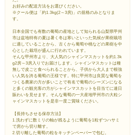
お好みの配送方法をお選びください。
※クール便は「約1.3kg(2～3房)」の規格のみとなりま
す。
日本全国でも有数の葡萄の産地として知られる山梨県甲州
市は盆地特有の夏は暑く冬は寒いといった気候が果樹栽培
に適していることから、古くから葡萄や桃などの果樹を中
心とした栽培が盛んに行われています。
そんな甲州市より、大人気のシャインマスカットを約1.3k
g2房～3房入りでお届けします。シャインマスカットは種
無しで皮ごと食べられることから、子供から大人まで根強
い人気を誇る葡萄の王様です。特に甲州市は良質な葡萄を
つくる農家の方が多いことで有名で葡萄のシーズンになる
と多くの観光客の方がシャインマスカットを目当てに連日
賑わいを見せます。そんな葡萄の一大産地甲州市の大粒シ
ャインマスカットを是非一度ご賞味ください。
【長持ちさせる保存方法】
1.洗わずに数ミリの軸が残るように葡萄を1粒ずつハサミ
で房から切り離す。
2.切り離した葡萄の粒をキッチンペーパーで包む。