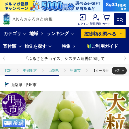
ログイン
新規登録
カート
カテゴリ
地域
ランキング
控除額を調べる
寄付額
旅先を探す
特集
ご利用ガイド
「ふるさとチョイス」システム連携に関して
+2
TOP
中部地方
山梨県
甲州市
【クール便発送】甲州市産
TOP
フルーツ
【クール便発送】甲州市産厳選旬の大粒シャインマスカット 
山梨県
甲州市
TOP
フルーツ
ぶどう・マスカット
【クール便発送】甲州市産厳