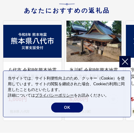
あなたにおすすめの返礼品
八代市 令和8年熊本地震
氷川町 令和8年熊本地震
災害支援【返礼品な
災害支援【返礼品な
当サイトでは、サイト利便性向上のため、クッキー（Cookie）を使
し】
し】
し
用しています。サイトの閲覧を継続された場合、Cookieの利用に同
意したことものといたします。
詳細については
プライバシーポリシー
をお読みください。
1,000円
5,000円
5
OK
熊本県 八代市
熊本県 氷川町