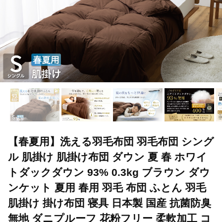
【春夏用】洗える羽毛布団 羽毛布団 シング
ル 肌掛け 肌掛け布団 ダウン 夏 春 ホワイ
トダックダウン 93% 0.3kg ブラウン ダウ
ンケット 夏用 春用 羽毛 布団 ふとん 羽毛
肌掛け 掛け布団 寝具 日本製 国産 抗菌防臭
無地 ダニプルーフ 花粉フリー 柔軟加工 コ