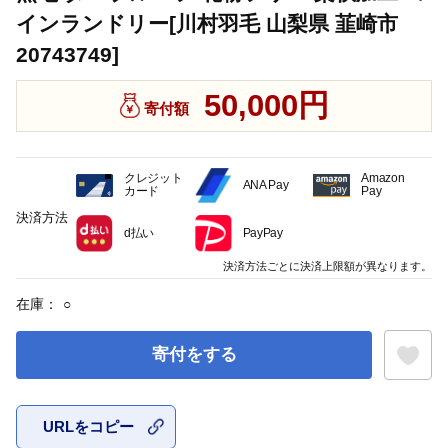
インランドリー[川村羽毛 山梨県 韮崎市
20743749]
50,000円
寄付額
クレジット
Amazon
ANA Pay
カード
Pay
決済方法
d払い
PayPay
決済方法ごとに決済上限額が異なります。
在庫：
○
寄付をする
URLをコピー
お気に入