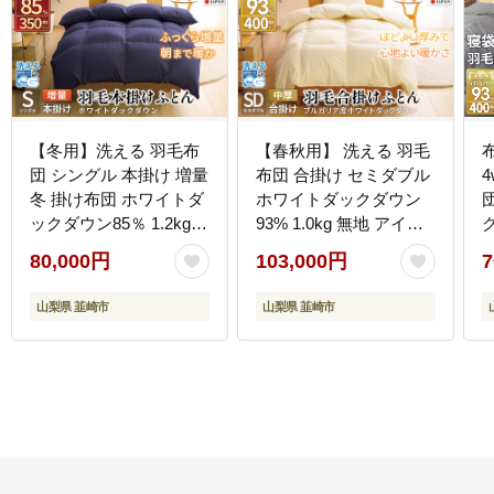
【冬用】洗える 羽毛布
【春秋用】 洗える 羽毛
団 シングル 本掛け 増量
布団 合掛け セミダブル
冬 掛け布団 ホワイトダ
ホワイトダックダウン
ックダウン85％ 1.2kg
93% 1.0kg 無地 アイボ
350dp ネイビー 4つ星
リー 中厚 春用 秋用 [川
80,000円
103,000円
7
エクセルゴールドラベ
村羽毛 山梨県 韮崎市
2
ル 無地 羽毛 布団 羽毛
20741686] 合い掛け 軽
山梨県 韮崎市
山梨県 韮崎市
ふとん 本掛け布団 ダウ
い羽毛 布団 コインラン
ンケット 寝具 掛布団 羽
ドリー 掛け布団 ダウン
毛掛け布団 コインラン
かけ布団 ふとん 羽毛ふ
ドリー 抗菌防臭 防汚加
とん 合掛け布団 エクセ
工 柔軟加工 防ダニ [川
ルゴールドラベル
村羽毛 山梨県 韮崎市
20742902]