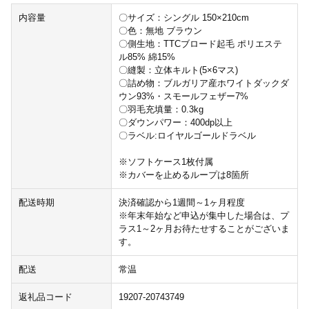
内容量
〇サイズ：シングル 150×210cm
〇色：無地 ブラウン
〇側生地：TTCブロード起毛 ポリエステ
ル85% 綿15%
〇縫製：立体キルト(5×6マス)
〇詰め物：ブルガリア産ホワイトダックダ
ウン93%・スモールフェザー7%
〇羽毛充填量：0.3kg
〇ダウンパワー：400dp以上
〇ラベル:ロイヤルゴールドラベル
※ソフトケース1枚付属
※カバーを止めるループは8箇所
配送時期
決済確認から1週間～1ヶ月程度
※年末年始など申込が集中した場合は、プ
ラス1～2ヶ月お待たせすることがございま
す。
配送
常温
返礼品コード
19207-20743749