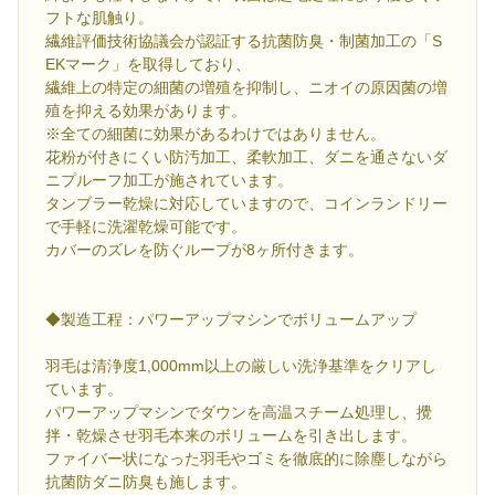
フトな肌触り。
繊維評価技術協議会が認証する抗菌防臭・制菌加工の「S
EKマーク」を取得しており、
繊維上の特定の細菌の増殖を抑制し、ニオイの原因菌の増
殖を抑える効果があります。
※全ての細菌に効果があるわけではありません。
花粉が付きにくい防汚加工、柔軟加工、ダニを通さないダ
ニプルーフ加工が施されています。
タンブラー乾燥に対応していますので、コインランドリー
で手軽に洗濯乾燥可能です。
カバーのズレを防ぐループが8ヶ所付きます。
◆製造工程：パワーアップマシンでボリュームアップ
羽毛は清浄度1,000mm以上の厳しい洗浄基準をクリアし
ています。
パワーアップマシンでダウンを高温スチーム処理し、攪
拌・乾燥させ羽毛本来のボリュームを引き出します。
ファイバー状になった羽毛やゴミを徹底的に除塵しながら
抗菌防ダニ防臭も施します。