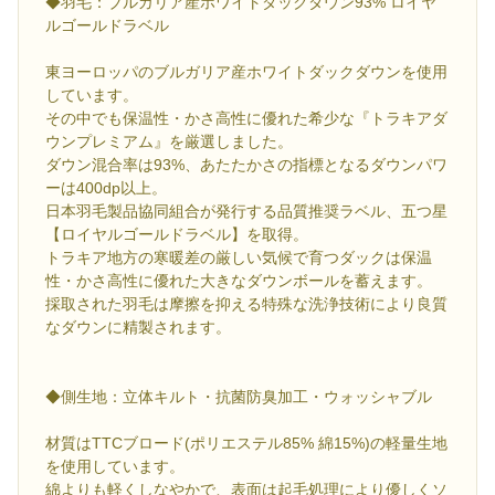
◆羽毛：ブルガリア産ホワイトダックダウン93% ロイヤ
ルゴールドラベル
東ヨーロッパのブルガリア産ホワイトダックダウンを使用
しています。
その中でも保温性・かさ高性に優れた希少な『トラキアダ
ウンプレミアム』を厳選しました。
ダウン混合率は93%、あたたかさの指標となるダウンパワ
ーは400dp以上。
日本羽毛製品協同組合が発行する品質推奨ラベル、五つ星
【ロイヤルゴールドラベル】を取得。
トラキア地方の寒暖差の厳しい気候で育つダックは保温
性・かさ高性に優れた大きなダウンボールを蓄えます。
採取された羽毛は摩擦を抑える特殊な洗浄技術により良質
なダウンに精製されます。
◆側生地：立体キルト・抗菌防臭加工・ウォッシャブル
材質はTTCブロード(ポリエステル85% 綿15%)の軽量生地
を使用しています。
綿よりも軽くしなやかで、表面は起毛処理により優しくソ