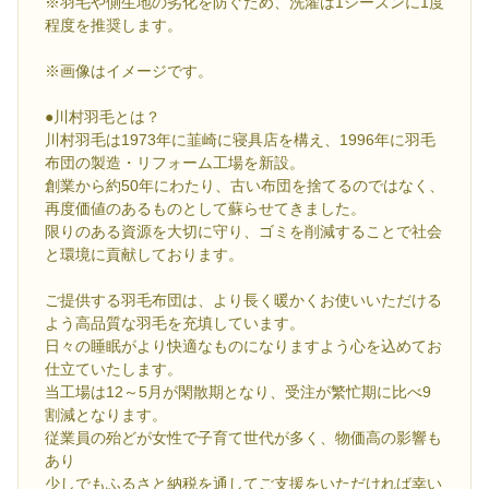
※羽毛や側生地の劣化を防ぐため、洗濯は1シーズンに1度
程度を推奨します。
※画像はイメージです。
●川村羽毛とは？
川村羽毛は1973年に韮崎に寝具店を構え、1996年に羽毛
布団の製造・リフォーム工場を新設。
創業から約50年にわたり、古い布団を捨てるのではなく、
再度価値のあるものとして蘇らせてきました。
限りのある資源を大切に守り、ゴミを削減することで社会
と環境に貢献しております。
ご提供する羽毛布団は、より長く暖かくお使いいただける
よう高品質な羽毛を充填しています。
日々の睡眠がより快適なものになりますよう心を込めてお
仕立ていたします。
当工場は12～5月が閑散期となり、受注が繁忙期に比べ9
割減となります。
従業員の殆どが女性で子育て世代が多く、物価高の影響も
あり
少しでもふるさと納税を通してご支援をいただければ幸い