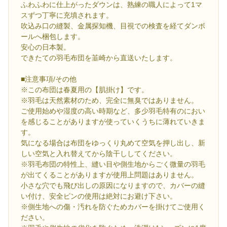
ふわふわに仕上がったダウンは、熟練の職人によって1マ
スずつ丁寧に充填されます。
吹込み口の縫製、金属探知機、目視での検査を経てダンボ
ールへ梱包します。
安心の日本製。
できたての羽毛布団を韮崎から直送いたします。
■注意事項/その他
※この布団は春夏用の【肌掛け】です。
※羽毛は天然素材のため、完全に無臭ではありません。
ご使用始めや湿度の高い時期など、多少羽毛特有のにおい
を感じることがありますが使っていくうちに薄れていきま
す。
気になる場合は布団をゆっくり丸めて空気を押し出し、新
しい空気と入れ替えてから陰干ししてください。
※羽毛布団の特性上、縫い目や側生地からごく微量の羽毛
が出てくることがありますが使用上問題はありません。
小さな穴でも飛び出しの原因になりますので、カバーの縫
い付け、安全ピンの使用は絶対にお避け下さい。
※側生地への傷・汚れを防ぐためカバーを掛けてご使用く
ださい。