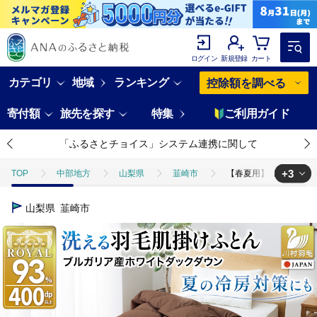
ログイン
新規登録
カート
カテゴリ
地域
ランキング
控除額を調べる
寄付額
旅先を探す
特集
ご利用ガイド
「ふるさとチョイス」システム連携に関して
+3
TOP
中部地方
山梨県
韮崎市
【春夏用】洗える羽毛布団 
TOP
日用品・雑貨
【春夏用】洗える羽毛布団 羽毛布団 シングル 肌掛け
山梨県
韮崎市
TOP
日用品・雑貨
寝具・タオル
【春夏用】洗える羽毛布団 羽
TOP
日用品・雑貨
ほかの雑貨・日用品
【春夏用】洗える羽毛布