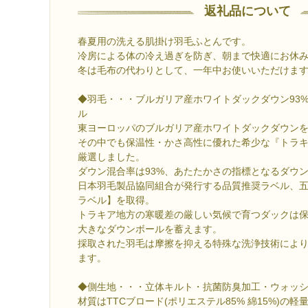
返礼品について
春夏用の洗える肌掛け羽毛ふとんです。
冷房による体の冷え過ぎを防ぎ、朝まで快適にお休
冬は毛布の代わりとして、一年中お使いいただけま
◆羽毛・・・ブルガリア産ホワイトダックダウン93%
ル
東ヨーロッパのブルガリア産ホワイトダックダウン
その中でも保温性・かさ高性に優れた希少な『トラ
厳選しました。
ダウン混合率は93%、あたたかさの指標となるダウンパ
日本羽毛製品協同組合が発行する品質推奨ラベル、
ラベル】を取得。
トラキア地方の寒暖差の厳しい気候で育つダックは
大きなダウンボールを蓄えます。
採取された羽毛は摩擦を抑える特殊な洗浄技術によ
ます。
◆側生地・・・立体キルト・抗菌防臭加工・ウォッ
材質はTTCブロード(ポリエステル85% 綿15%)の