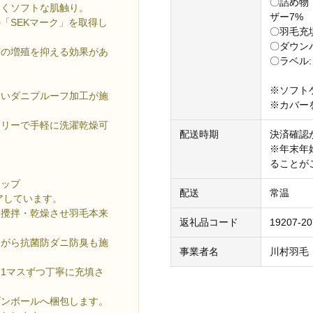
〇詰め物
しくソフトな肌触り。
ザー7%
「SEKマーク」を取得し
〇羽毛充填
〇ダウンパ
菌の増殖を抑える効果があ
〇ラベル
※ソフト
ないダニプルーフ加工が施
※カバー
ドリーで手軽に洗濯乾燥可
配送時期
決済確認
※年末年
ることが
アップ
配送
常温
アしています。
、攪拌・乾燥させ羽毛本来
返礼品コード
19207-2
ながら抗菌防ダニ防臭も施
事業者名
川村羽毛
1マスずつ丁寧に充填さ
ダンボールへ梱包します。