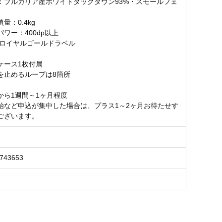
：ブルガリア産ホワイトダックダウン93%・スモールフェ
量：0.4kg
ワー：400dp以上
:ロイヤルゴールドラベル
ケース1枚付属
を止めるループは8箇所
から1週間～1ヶ月程度
始など申込が集中した場合は、プラス1～2ヶ月お待たせす
ございます。
0743653