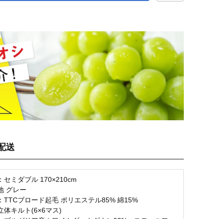
お気に入り登録
配送
セミダブル 170×210cm
地 グレー
TTCブロード起毛 ポリエステル85% 綿15%
体キルト(6×6マス)