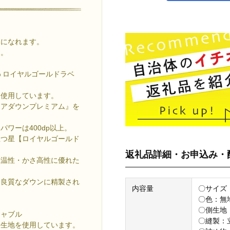
みになれます。
す。
 ロイヤルゴールドラベ
を使用しています。
キアダウンプレミアム』を
ワーは400dp以上。
五つ星【ロイヤルゴールド
返礼品詳細・お申込み・
保温性・かさ高性に優れた
り良質なダウンに精製され
内容量
〇サイズ：
〇色：無
〇側生地：
シャブル
〇縫製：立
軽量生地を使用しています。