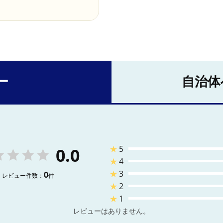
ー
自治体
★
5
0.0
★
4
★
3
0
レビュー件数：
件
★
2
★
1
レビューはありません。