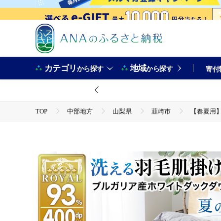
カテゴリ
地域
から探す
から探す
寄付
TOP
中部地方
山梨県
韮崎市
【春夏用】
TOP
日用品・雑貨
寝具・タオル
【春夏用】洗える羽毛布団 羽毛布団 セミダブル 肌掛け 肌掛け布団 ダ
団 寝具 日本製 国産 夏用 春用 抗菌防臭 無地 ダニプルーフ 花粉フリ
TOP
日用品・雑貨
ほかの雑貨・日用品
【春夏用】洗える羽毛布団 羽毛布団 セミダブル 肌掛け 肌掛け布団 ダ
団 寝具 日本製 国産 夏用 春用 抗菌防臭 無地 ダニプルーフ 花粉フリ