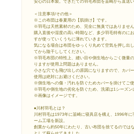
安心の日本製。できたての羽毛布団を韮崎から直送
＜注意事項/その他＞
※この布団は春夏用の【肌掛け】です。
※羽毛は天然素材のため、完全に無臭ではありませ
購入直後や湿度の高い時期など、多少羽毛特有のに
すが使っていくうちに薄れていきます。
気になる場合は布団をゆっくり丸めて空気を押し出
てから陰干ししてください。
※羽毛布団の特性上、縫い目や側生地からごく微量
りますが使用上問題はありません。
小さな穴でも飛び出しの原因になりますので、カバ
使用は絶対にお避けください。
※側生地への傷・汚れを防ぐためカバーを掛けてご
※羽毛や側生地の劣化を防ぐため、洗濯は1シーズン
※画像はイメージです。
●川村羽毛とは？
川村羽毛は1973年に韮崎に寝具店を構え、1996年
ーム工場を新設。
創業から約50年にわたり、古い布団を捨てるのでは
として蘇らせてきました。