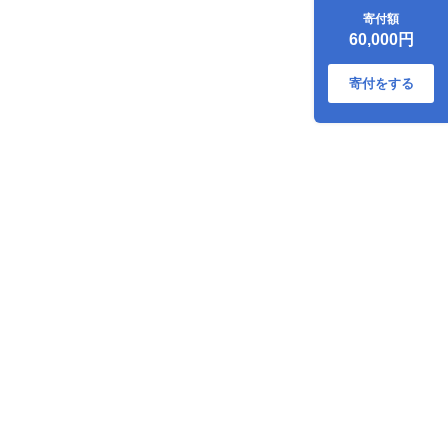
肌掛け布団 ダウン
寄付額
夏 春 ホワイトダッ
60,000円
クダウン 93％
0.4kg ブルガリア産
(無地 グレー) ダウ
寄付をする
ンケット 羽毛 布団
ふとん 羽毛ふとん
肌掛 掛け布団 掛布
団 寝具 日本製 国産
夏用 春用 抗菌防臭
無地 ダニプルーフ
花粉フリー 柔軟加
工 コインランドリ
ー [川村羽毛 山梨県
韮崎市 20743653]