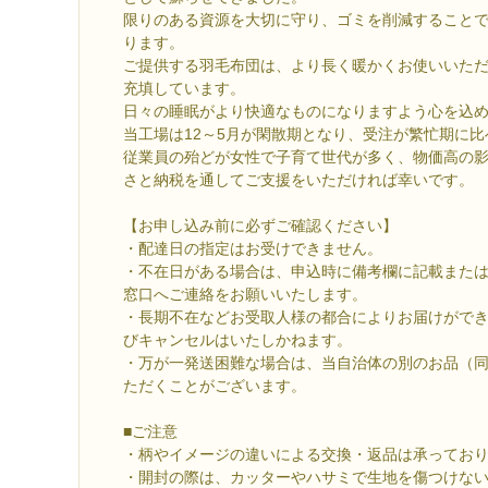
限りのある資源を大切に守り、ゴミを削減すること
ります。
ご提供する羽毛布団は、より長く暖かくお使いいた
充填しています。
日々の睡眠がより快適なものになりますよう心を込
当工場は12～5月が閑散期となり、受注が繁忙期に比
従業員の殆どが女性で子育て世代が多く、物価高の
さと納税を通してご支援をいただければ幸いです。
【お申し込み前に必ずご確認ください】
・配達日の指定はお受けできません。
・不在日がある場合は、申込時に備考欄に記載または
窓口へご連絡をお願いいたします。
・長期不在などお受取人様の都合によりお届けがで
びキャンセルはいたしかねます。
・万が一発送困難な場合は、当自治体の別のお品（
ただくことがございます。
■ご注意
・柄やイメージの違いによる交換・返品は承ってお
・開封の際は、カッターやハサミで生地を傷つけな