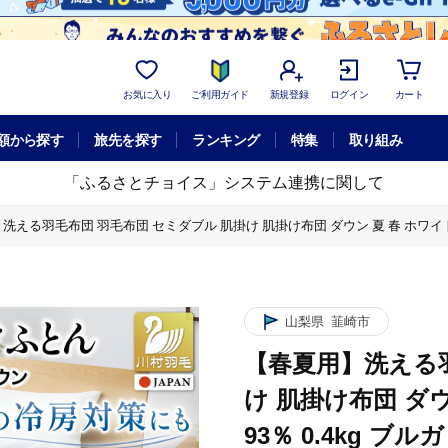
お気に入り
ご利用ガイド
新規登録
ログイン
カート
額から探す
旅先を探す
ランキング
特集
取り組み
「ふるさとチョイス」システム連携に関して
洗える羽毛布団 羽毛布団 セミダブル 肌掛け 肌掛け布団 ダウン 夏 春 ホワイトダック
ウン 夏 春 ホワイトダックダウン 93％ 0.4kg ブルガリア産 (無地 グレー)
ー 柔軟加工 コインランドリー [川村羽毛 山梨県 韮崎市 20743653]
ウン 夏 春 ホワイトダックダウン 93％ 0.4kg ブルガリア産 (無地 グレー)
山梨県
韮崎市
ー 柔軟加工 コインランドリー [川村羽毛 山梨県 韮崎市 20743653]
【春夏用】洗える羽
け 肌掛け布団 ダ
93％ 0.4kg ブ