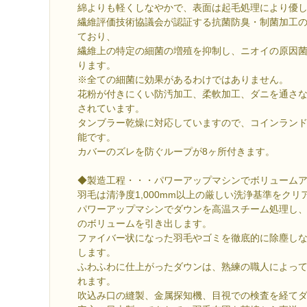
綿よりも軽くしなやかで、表面は起毛処理により優
繊維評価技術協議会が認証する抗菌防臭・制菌加工の
ており、
繊維上の特定の細菌の増殖を抑制し、ニオイの原因
ります。
※全ての細菌に効果があるわけではありません。
花粉が付きにくい防汚加工、柔軟加工、ダニを通さ
されています。
タンブラー乾燥に対応していますので、コインラン
能です。
カバーのズレを防ぐループが8ヶ所付きます。
◆製造工程・・・パワーアップマシンでボリューム
羽毛は清浄度1,000mm以上の厳しい洗浄基準をクリ
パワーアップマシンでダウンを高温スチーム処理し
のボリュームを引き出します。
ファイバー状になった羽毛やゴミを徹底的に除塵し
します。
ふわふわに仕上がったダウンは、熟練の職人によって
れます。
吹込み口の縫製、金属探知機、目視での検査を経て