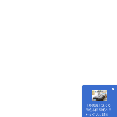
【春夏用】洗える
羽毛布団 羽毛布団
セミダブル 肌掛け