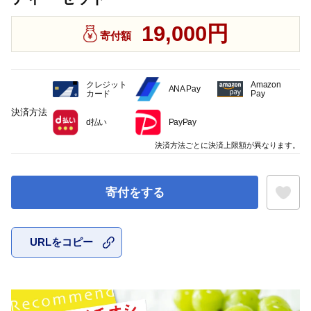
19,000円
寄付額
クレジット
Amazon
ANA Pay
カード
Pay
決済方法
d払い
PayPay
決済方法ごとに決済上限額が異なります。
寄付をする
URLをコピー
お気に入