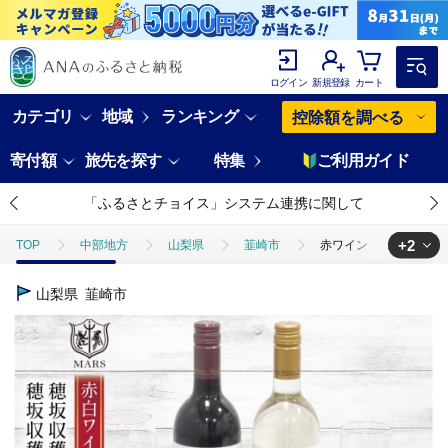
ログイン
新規登録
カート
カテゴリ
地域
ランキング
控除額を調べる
寄付額
旅先を探す
特集
ご利用ガイド
「ふるさとチョイス」システム連携に関して
+2
TOP
中部地方
山梨県
韮崎市
赤ワイン 「シャトーマルス
TOP
酒
赤ワイン 「シャトーマルス 穂坂収穫ルージュ」 ＆ 白ワイン 「
山梨県
韮崎市
TOP
酒
ワイン
赤ワイン 「シャトーマルス 穂坂収穫ルージュ」 