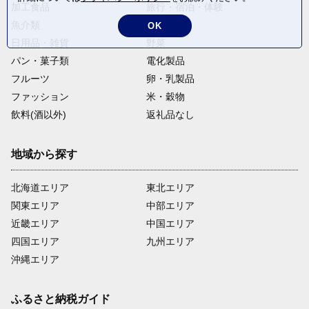
加工食品
旅行・宿泊・体験
魚介類
麺類
OK
日用品・雑貨
野菜
パン・菓子類
電化製品
フルーツ
卵・乳製品
ファッション
米・穀物
飲料(酒以外)
返礼品なし
地域から探す
北海道エリア
東北エリア
関東エリア
中部エリア
近畿エリア
中国エリア
四国エリア
九州エリア
沖縄エリア
ふるさと納税ガイド