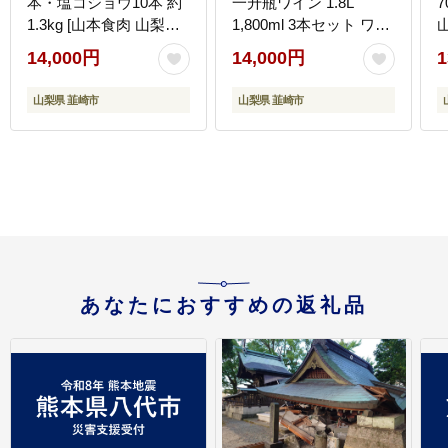
本・塩コショウ10本 約
一升瓶ワイン 1.8L
7
1.3kg [山本食肉 山梨県
1,800ml 3本セット ワイ
山
韮崎市 20743412] 手羽
ン わいん やや辛口 辛口
14,000円
14,000円
1
先餃子 手羽餃子 手羽先
山梨 お酒 酒 宅飲み 一
餃子 鶏肉 チキン おかず
升瓶 山梨 晩酌 葡萄酒
山梨県 韮崎市
山梨県 韮崎市
おつまみ ビールのおと
5L 以上 [サン.フーズ 山
も コラーゲン かんたん
梨県 韮崎市 20743108]
冷凍
あなたにおすすめの返礼品