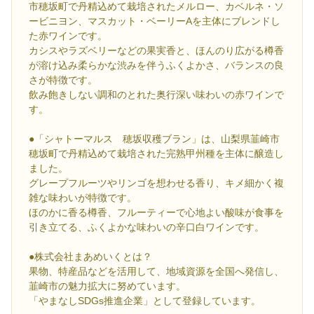
市穂坂町で丹精込めて栽培されたメルロー、カベルネ・ソ
ービニヨン、マスカット・ベーリーAを主体にブレンドし
た赤ワインです。
カシスやラズベリーなどの果実香と、ほんのり広がる樽香
が溶け込み柔らかな渋みを伴うふくよかさ、バランスの良
さが特徴です。
飲み飽きしない調和のとれた奥行深い味わいの赤ワインで
す。
●「シャトーマルス 穂坂収穫ブラン」は、山梨県韮崎市
穂坂町で丹精込めて栽培された完熟甲州種を主体に醸造し
ました。
グレープフルーツやリンゴを想わせる香り、キメ細かく複
雑な味わいが特徴です。
ほのかに香る樽香、フルーティーで心地よい酸味が食事を
引き立てる、ふくよかな味わいの辛口白ワインです。
●株式会社まあめいくとは？
果物、特産品などを活用して、地域資源を全国へ発信し、
韮崎市の魅力拡大に努めています。
「やまなしSDGs推進企業」として登録しています。