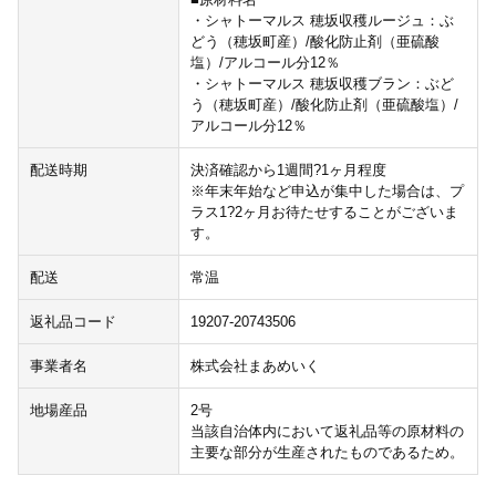
・シャトーマルス 穂坂収穫ルージュ：ぶ
どう（穂坂町産）/酸化防止剤（亜硫酸
塩）/アルコール分12％
・シャトーマルス 穂坂収穫ブラン：ぶど
う（穂坂町産）/酸化防止剤（亜硫酸塩）/
アルコール分12％
配送時期
決済確認から1週間?1ヶ月程度
※年末年始など申込が集中した場合は、プ
ラス1?2ヶ月お待たせすることがございま
す。
配送
常温
返礼品コード
19207-20743506
事業者名
株式会社まあめいく
地場産品
2号
当該自治体内において返礼品等の原材料の
主要な部分が生産されたものであるため。