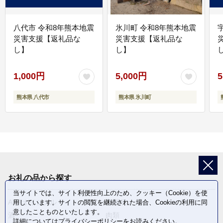
八代市 令和8年熊本地震
氷川町 令和8年熊本地震
災害支援【返礼品な
災害支援【返礼品な
し】
し】
し
1,000円
5,000円
5
熊本県 八代市
熊本県 氷川町
お礼の品から探す
当サイトでは、サイト利便性向上のため、クッキー（Cookie）を使
ANAオリジナル
定期便
用しています。サイトの閲覧を継続された場合、Cookieの利用に同
意したことものといたします。
酒
肉類
詳細については
プライバシーポリシー
をお読みください。