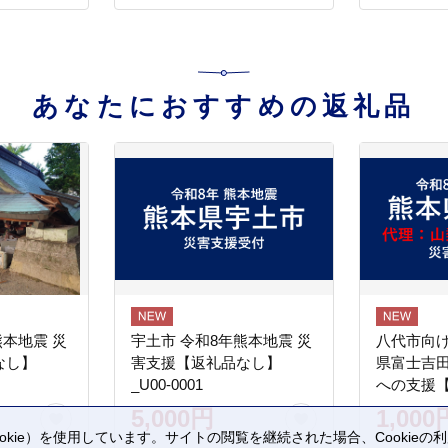
あなたにおすすめの返礼品
熊本地震 災
宇土市 令和8年熊本地震 災
八代市向け
なし】
害支援【返礼品なし】
県富士吉
_U00-0001
への支援
5,000円
1,000
kie）を使用しています。サイトの閲覧を継続された場合、Cookie