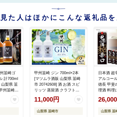
を見た人はほかにこんな返礼品を
甲州韮崎ゴ
甲州韮崎 ジン 700ml×2本
日本酒 超辛口
 計700ml
[マツムラ酒販 山梨県 韮崎
アルコール度
ズ 山梨県 韮
市 20742608] 酒 お酒 スピ
徳長 甲斐
] 甲州韮崎
リッツ 蒸留酒 クラフトジ
理酒 料理
ル 飲み比
ン 国産 カクテル JIN ソー
清酒 国産
11,000円
26,00
 ハイボー
ダ割り
送料無料 
ール 37％
県 韮崎市 2
山梨県 韮崎市
山梨県 韮
 ふるさと