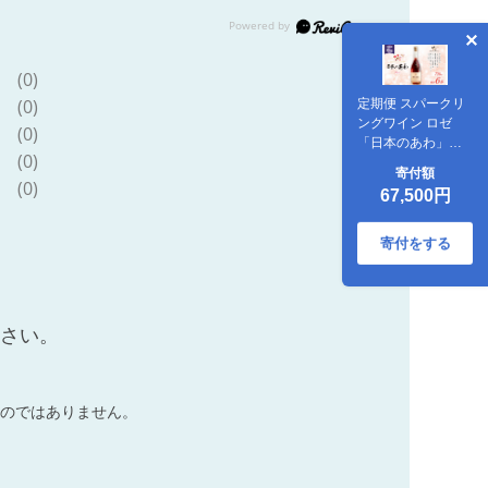
(0)
(0)
定期便 スパークリ
ングワイン ロゼ
(0)
「日本のあわ」
(0)
720ml×6回 [シャト
寄付額
ー・メルシャン 勝
(0)
67,500円
沼ワイナリー 山梨
県 韮崎市
20743479] ワイン
寄付をする
酒 お酒
ださい。
のではありません。