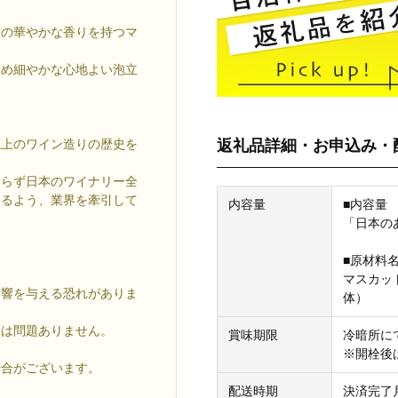
実の華やかな香りを持つマ
きめ細やかな心地よい泡立
返礼品詳細・お申込み・
年以上のワイン造りの歴史を
。
ならず日本のワイナリー全
きるよう、業界を牽引して
内容量
■内容量
「日本のあ
■原材料
マスカッ
影響を与える恐れがありま
体）
には問題ありません。
賞味期限
冷暗所に
※開栓後
場合がございます。
配送時期
決済完了