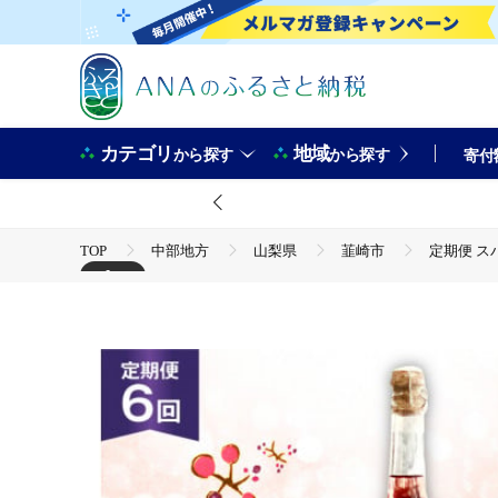
カテゴリ
地域
から探す
から探す
寄付
TOP
中部地方
山梨県
韮崎市
定期便 スパ
+1
TOP
酒
ワイン
定期便 スパークリングワイン ロゼ