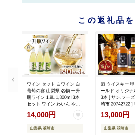
この返礼品
ワイン セット 白ワイン 白
酒 ウイスキー 
葡萄の宴 山梨県 名物 一升
ールド オリジナル
瓶ワイン 1.8L 1,800ml 3本
3本 [ サン.フー
セット ワイン わいん やや
崎市 20742722 
辛口 辛口 山梨 お酒 酒 宅飲
ウィスキー ボト
14,000円
13,000円
み 一升瓶 山梨 晩酌 葡萄酒
べ 詰合せ セット
5L 以上 [サン.フーズ 山梨県
ル 酒 お酒 アルコ
山梨県 韮崎市
山梨県 韮崎市
韮崎市 20743108]
ギフト 送料無料