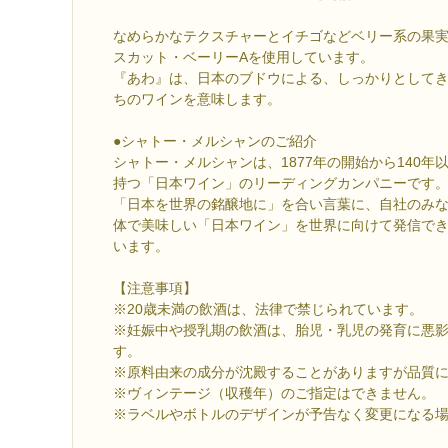
なめらかなテクスチャーとイチゴなどベリー系の果
スカット・ベーリーAを使用しています。
『あわ』は、日本のブドウによる、しっかりとして
ちのワインを意味します。
●シャトー・メルシャンのご紹介
シャトー・メルシャンは、1877年の開始から140
持つ「日本ワイン」のリーディングカンパニーです
「日本を世界の銘醸地に」を合い言葉に、自社のみ
体で美味しい「日本ワイン」を世界に向けて発信で
います。
【注意事項】
※20歳未満の飲酒は、法律で禁じられています。
※妊娠中や授乳期の飲酒は、胎児・乳児の発育に悪
す。
※原料由来の成分が沈殿することがありますが品質
※ヴィンテージ（収穫年）のご指定はできません。
※ラベルやボトルのデザインが予告なく変更になる