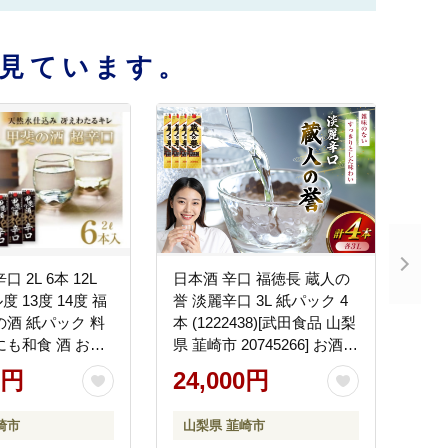
見ています。
 2L 6本 12L
日本酒 辛口 福徳長 蔵人の
 13度 14度 福
誉 淡麗辛口 3L 紙パック 4
の酒 紙パック 料
本 (1222438)[武田食品 山梨
にも和食 酒 お酒
県 韮崎市 20745266] お酒
 米 米麹 米こうじ
酒 地酒 晩酌 3000ml
0円
24,000円
[まあめいく 山梨
0745274]
崎市
山梨県 韮崎市