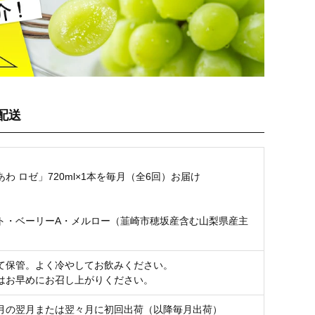
配送
わ ロゼ」720ml×1本を毎月（全6回）お届け
名
ト・ベーリーA・メルロー（韮崎市穂坂産含む山梨県産主
て保管。よく冷やしてお飲みください。
はお早めにお召し上がりください。
月の翌月または翌々月に初回出荷（以降毎月出荷）