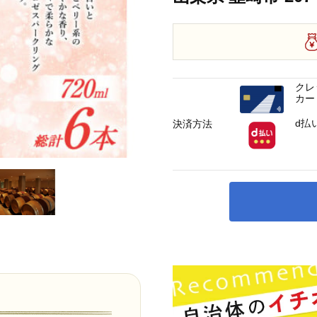
クレ
カー
d払
決済方法