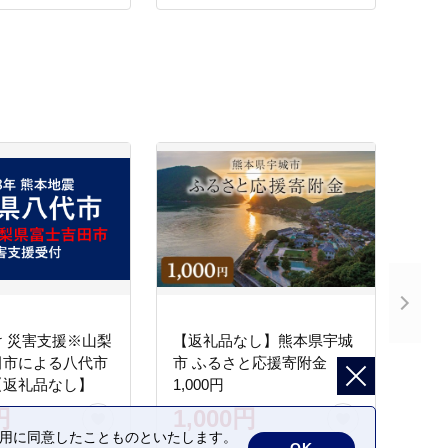
 災害支援※山梨
【返礼品なし】熊本県宇城
田市による八代市
市 ふるさと応援寄附金
【返礼品なし】
1,000円
円
1,000円
の利用に同意したことものといたします。
OK