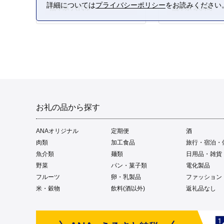
詳細については
プライバシーポリシー
をお読みください
熊本県 八代市
熊本県 氷川町
お礼の品から探す
ANAオリジナル
定期便
酒
肉類
加工食品
旅行・宿泊・
魚介類
麺類
日用品・雑貨
野菜
パン・菓子類
電化製品
フルーツ
卵・乳製品
ファッション
米・穀物
飲料(酒以外)
返礼品なし