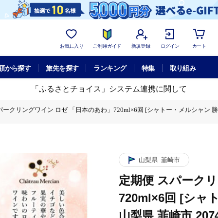
お気に入り
ご利用ガイド
新規登録
ログイン
カート
額から探す
旅先を探す
ランキング
特集
取り組み
「ふるさとチョイス」システム連携に関して
ークリングワイン ロゼ 「日本のあわ」720ml×6回 [シャトー・メルシャン 勝沼ワ
 「日本のあわ」720ml×6回 [シャトー・メルシャン 勝沼ワイナリー 山梨県 韮崎市
山梨県
韮崎市
定期便 スパークリ
720ml×6回 [
山梨県 韮崎市 2074