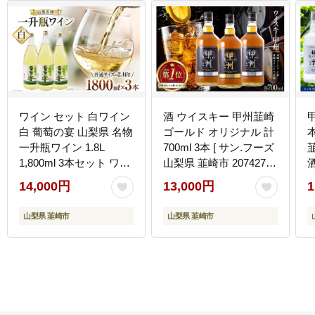
ワイン セット 白ワイン
酒 ウイスキー 甲州韮崎
甲
白 葡萄の宴 山梨県 名物
ゴールド オリジナル 計
一升瓶ワイン 1.8L
700ml 3本 [ サン.フーズ
韮
1,800ml 3本セット ワイ
山梨県 韮崎市 20742722
ン わいん やや辛口 辛口
] 甲州韮崎 ウィスキー
14,000円
13,000円
1
山梨 お酒 酒 宅飲み 一
ボトル 飲み比べ 詰合せ
升瓶 山梨 晩酌 葡萄酒
セット ハイボール 酒 お
山梨県 韮崎市
山梨県 韮崎市
5L 以上 [サン.フーズ 山
酒 アルコール 37％ ギフ
梨県 韮崎市 20743108]
ト 送料無料 ふるさと納
税