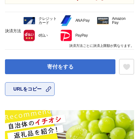
クレジット
Amazon
ANA Pay
カード
Pay
決済方法
d払い
PayPay
決済方法ごとに決済上限額が異なります。
寄付をする
URLをコピー
お気に入