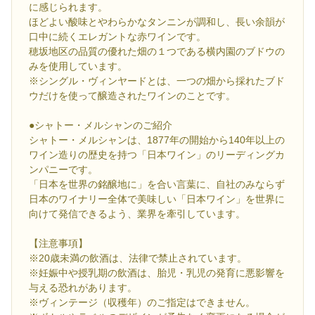
に感じられます。
ほどよい酸味とやわらかなタンニンが調和し、長い余韻が
口中に続くエレガントな赤ワインです。
穂坂地区の品質の優れた畑の１つである横内園のブドウの
みを使用しています。
※シングル・ヴィンヤードとは、一つの畑から採れたブド
ウだけを使って醸造されたワインのことです。
●シャトー・メルシャンのご紹介
シャトー・メルシャンは、1877年の開始から140年以上の
ワイン造りの歴史を持つ「日本ワイン」のリーディングカ
ンパニーです。
「日本を世界の銘醸地に」を合い言葉に、自社のみならず
日本のワイナリー全体で美味しい「日本ワイン」を世界に
向けて発信できるよう、業界を牽引しています。
【注意事項】
※20歳未満の飲酒は、法律で禁止されています。
※妊娠中や授乳期の飲酒は、胎児・乳児の発育に悪影響を
与える恐れがあります。
※ヴィンテージ（収穫年）のご指定はできません。