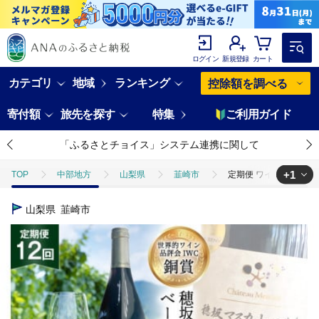
ログイン
新規登録
カート
カテゴリ
地域
ランキング
控除額を調べる
寄付額
旅先を探す
特集
ご利用ガイド
「ふるさとチョイス」システム連携に関して
+1
TOP
中部地方
山梨県
韮崎市
定期便 ワイン セット 赤
TOP
酒
ワイン
定期便 ワイン セット 赤 穂坂マスカット・ベーリ
山梨県
韮崎市