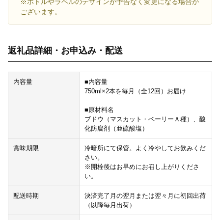
※ボトルやラベルのデザインが予告なく変更になる場合が
ございます。
返礼品詳細・お申込み・配送
内容量
■内容量
750ml×2本を毎月（全12回）お届け
■原材料名
ブドウ（マスカット・ベーリーＡ種）、酸
化防腐剤（亜硫酸塩）
賞味期限
冷暗所にて保管。よく冷やしてお飲みくだ
さい。
※開栓後はお早めにお召し上がりくださ
い。
配送時期
決済完了月の翌月または翌々月に初回出荷
（以降毎月出荷）