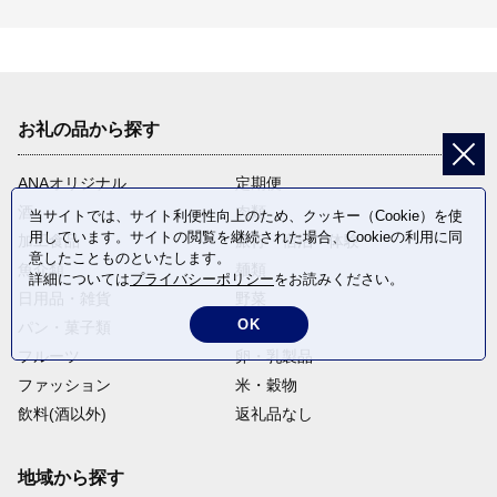
お礼の品から探す
ANAオリジナル
定期便
酒
肉類
当サイトでは、サイト利便性向上のため、クッキー（Cookie）を使
用しています。サイトの閲覧を継続された場合、Cookieの利用に同
加工食品
旅行・宿泊・体験
意したことものといたします。
魚介類
麺類
詳細については
プライバシーポリシー
をお読みください。
日用品・雑貨
野菜
OK
パン・菓子類
電化製品
フルーツ
卵・乳製品
ファッション
米・穀物
飲料(酒以外)
返礼品なし
地域から探す