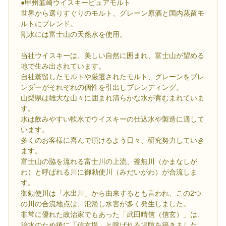
●甲州韮崎ウイスキーピュアモルト
世界から選りすぐりのモルト、グレーン原酒と国内蒸留モ
ルトにブレンド。
割水には富士山の天然水を使用。
当社ウイスキーは、美しい自然に囲まれ、富士山が望める
地で生み出されています。
自社蒸留したモルトや厳選されたモルト、グレーンをブレ
ンダーがそれぞれの個性を引出しブレンディング。
山梨県は雄大な山々に囲まれ清らかな水が育むまれていま
す。
水は飲みやすい軟水でウイスキーの仕込水や製造に適して
います。
多くのお客様に喜んで頂けるよう日々、研究努力していき
ます。
富士山の脇を流れる富士川の上流、釜無川（かまなしが
わ）と呼ばれる川に御勅使川（みだいがわ）が合流しま
す。
御勅使川は「水出川」から由来するとも言われ、この2つ
の川の合流地点は、氾濫し水害が多く発生しました。
非常に優れた政治家でもあった「武田晴信（信玄）」は、
治水のため後に「信玄堤」と呼ばれる堤防を築きました。