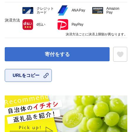
クレジット
Amazon
ANA Pay
カード
Pay
決済方法
d払い
PayPay
決済方法ごとに決済上限額が異なります。
寄付をする
URLをコピー
お気に入