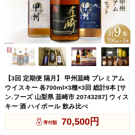
【3回 定期便 隔月】 甲州韮崎 プレミアム
ウイスキー 各700ml×3種×3回 総計9本 [サ
ン.フーズ 山梨県 韮崎市 20743287] ウィス
キー 酒 ハイボール 飲み比べ
70,500円
寄付額