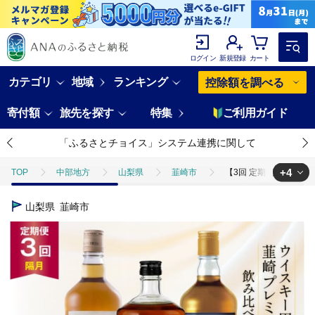
ログイン
新規登録
カート
カテゴリ
地域
ランキング
控除額を調べる
寄付額
旅先を探す
特集
ご利用ガイド
「ふるさとチョイス」システム連携に関して
+4
TOP
中部地方
山梨県
韮崎市
【3回 定期便 隔月】 甲
TOP
定期便
【3回 定期便 隔月】 甲州韮崎 プレミアム ウイスキー 各7
山梨県
韮崎市
TOP
定期便
ほかの定期便
【3回 定期便 隔月】 甲州韮崎 プレ
TOP
酒
【3回 定期便 隔月】 甲州韮崎 プレミアム ウイスキー 各700m
TOP
酒
ほかの酒
【3回 定期便 隔月】 甲州韮崎 プレミアム ウ