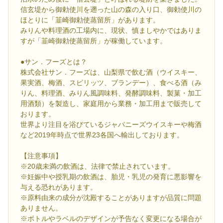
信玄堤から御勅使川を遡った山の森の入り口、御勅使川の
ほとりに「韮崎御勅使蒸留所」があります。
みりんや料理酒の工場内に、現状、慎ましやかではありま
すが「韮崎御勅使蒸留所」が稼働しています。
●サン．フーズとは？
株式会社サン．フーズは、山梨県で飲む酒（ウイスキー、
果実酒、梅酒、スピリッツ、ブランデー）、食べる酒（み
りん、料理酒、みりん風調味料、発酵調味料、製菓・加工
用酒類）を製造し、家庭用から業務・加工用まで販売して
おります。
世界より注目を浴びているジャパニーズウイスキーや梅酒
など2019年時点で世界23各国へ輸出しております。
【注意事項】
※20歳未満の飲酒は、法律で禁止されています。
※妊娠中や授乳期の飲酒は、胎児・乳児の発育に悪影響を
与える恐れがあります。
※原料由来の成分が沈殿することがありますが品質に問題
ありません。
※ボトルやラベルのデザインが予告なく変更になる場合が