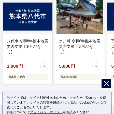
八代市 令和8年熊本地震
氷川町 令和8年熊本地震
災害支援【返礼品な
災害支援【返礼品な
し】
し】
し
1,000円
5,000円
5
熊本県 八代市
熊本県 氷川町
当サイトでは、サイト利便性向上のため、クッキー（Cookie）を使
用しています。サイトの閲覧を継続された場合、Cookieの利用に同
意したことものといたします。
詳細については
プライバシーポリシー
をお読みください。