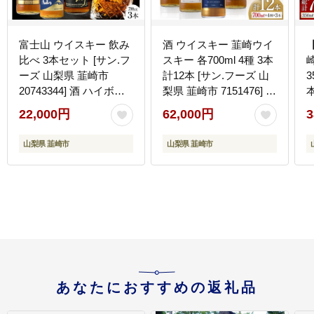
富士山 ウイスキー 飲み
酒 ウイスキー 韮崎ウイ
比べ 3本セット [サン.フ
スキー 各700ml 4種 3本
ーズ 山梨県 韮崎市
計12本 [サン.フーズ 山
3
20743344] 酒 ハイボー
梨県 韮崎市 7151476] 甲
ル 飲み比べ アルコール
州韮崎ゴールド オリジ
韮
22,000円
62,000円
3
ナル ピュアモルト プレ
ミアム 甲州韮崎 ウィス
山梨県 韮崎市
山梨県 韮崎市
キー ボトル 飲み比べ 詰
合せ セット ギフト ふる
さと納税
あなたにおすすめの返礼品