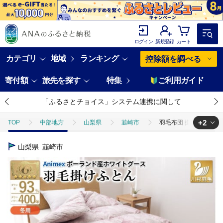
ログイン
新規登録
カート
カテゴリ
地域
ランキング
控除額を調べる
寄付額
旅先を探す
特集
ご利用ガイド
「ふるさとチョイス」システム連携に関して
+2
TOP
中部地方
山梨県
韮崎市
羽毛布団 掛け布団 グース
TOP
日用品・雑貨
寝具・タオル
羽毛布団 掛け布団 グース93
山梨県
韮崎市
TOP
日用品・雑貨
ほかの雑貨・日用品
羽毛布団 掛け布団 グ