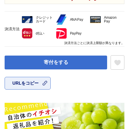
クレジット
Amazon
ANA Pay
カード
Pay
決済方法
d払い
PayPay
決済方法ごとに決済上限額が異なります。
寄付をする
URLをコピー
お気に入