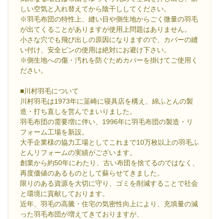
しい空気と入れ替えてから陰干ししてください。
※羽毛布団の特性上、縫い目や側生地からごく微量の羽毛
が出てくることがありますが使用上問題はありません。
小さな穴でも飛び出しの原因になりますので、カバーの縫
い付け、安全ピンの使用は絶対にお避け下さい。
※側生地への傷・汚れを防ぐためカバーを掛けてご使用く
ださい。
■川村羽毛について
川村羽毛は1973年に韮崎に寝具店を構え、綿ふとんの製
造・打ち直しを営んでまいりました。
羽毛布団の需要増に伴い、1996年に羽毛布団の製造・リ
フォーム工場を新設。
大手企業様の協力工場としてこれまで10万枚以上の羽毛ふ
とんリフォームの実績がございます。
創業から約50年にわたり、古い布団を捨てるのではなく、
再度価値のあるものとして蘇らせてきました。
限りのある資源を大切に守り、ゴミを削減することで社会
と環境に貢献しております。
近年、羽毛の高騰・住宅の気密性向上により、充填量の減
った羽毛布団が増えてきておりますが、