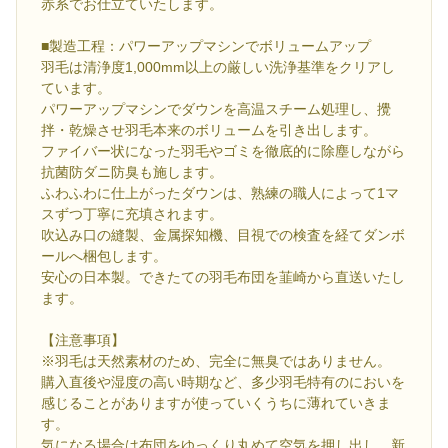
赤系でお仕立ていたします。
■製造工程：パワーアップマシンでボリュームアップ
羽毛は清浄度1,000mm以上の厳しい洗浄基準をクリアし
ています。
パワーアップマシンでダウンを高温スチーム処理し、攪
拌・乾燥させ羽毛本来のボリュームを引き出します。
ファイバー状になった羽毛やゴミを徹底的に除塵しながら
抗菌防ダニ防臭も施します。
ふわふわに仕上がったダウンは、熟練の職人によって1マ
スずつ丁寧に充填されます。
吹込み口の縫製、金属探知機、目視での検査を経てダンボ
ールへ梱包します。
安心の日本製。できたての羽毛布団を韮崎から直送いたし
ます。
【注意事項】
※羽毛は天然素材のため、完全に無臭ではありません。
購入直後や湿度の高い時期など、多少羽毛特有のにおいを
感じることがありますが使っていくうちに薄れていきま
す。
気になる場合は布団をゆっくり丸めて空気を押し出し、新