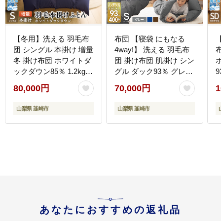
【冬用】洗える 羽毛布
布団 【寝袋 にもなる
団 シングル 本掛け 増量
4way!】 洗える 羽毛布
冬 掛け布団 ホワイトダ
団 掛け布団 肌掛け シン
ックダウン85％ 1.2kg
グル ダック93％ グレー
9
350dp ネイビー 4つ星
[川村羽毛 山梨県 韮崎市
80,000円
70,000円
1
エクセルゴールドラベ
20742843] 羽毛 布団 ふ
ル 無地 羽毛 布団 羽毛
とん アウトドア 寝袋 車
2
山梨県 韮崎市
山梨県 韮崎市
ふとん 本掛け布団 ダウ
中泊 キャンプ 防災 ふる
ンケット 寝具 掛布団 羽
さと納税
毛掛け布団 コインラン
ドリー 抗菌防臭 防汚加
工 柔軟加工 防ダニ [川
村羽毛 山梨県 韮崎市
20742902]
あなたにおすすめの返礼品