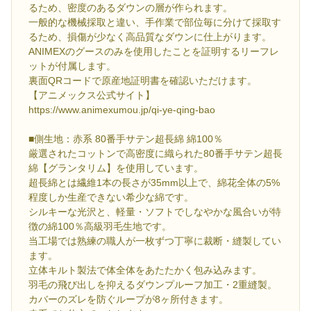
るため、密度のあるダウンの層が作られます。
一般的な機械採取と違い、手作業で部位毎に分けて採取す
るため、損傷が少なく高品質なダウンに仕上がります。
ANIMEXのグースのみを使用したことを証明するリーフレ
ットが付属します。
裏面QRコードで原産地証明書を確認いただけます。
【アニメックス公式サイト】
https://www.animexumou.jp/qi-ye-qing-bao
■側生地：赤系 80番手サテン超長綿 綿100％
厳選されたコットンで高密度に織られた80番手サテン超長
綿【グランタリム】を使用しています。
超長綿とは繊維1本の長さが35mm以上で、綿花全体の5%
程度しか生産できない希少な綿です。
シルキーな光沢と、軽量・ソフトでしなやかな風合いが特
徴の綿100％高級羽毛生地です。
当工場では熟練の職人が一枚ずつ丁寧に裁断・縫製してい
ます。
立体キルト製法で体全体をあたたかく包み込みます。
羽毛の飛び出しを抑えるダウンプルーフ加工・2重縫製。
カバーのズレを防ぐループが8ヶ所付きます。