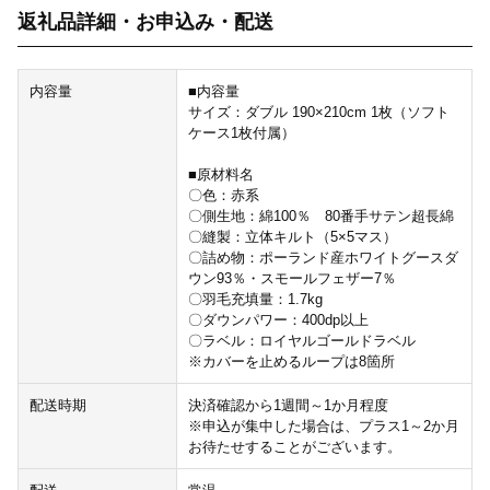
返礼品詳細・お申込み・配送
内容量
■内容量
サイズ：ダブル 190×210cm 1枚（ソフト
ケース1枚付属）
■原材料名
〇色：赤系
〇側生地：綿100％ 80番手サテン超長綿
〇縫製：立体キルト（5×5マス）
〇詰め物：ポーランド産ホワイトグースダ
ウン93％・スモールフェザー7％
〇羽毛充填量：1.7kg
〇ダウンパワー：400dp以上
〇ラベル：ロイヤルゴールドラベル
※カバーを止めるループは8箇所
配送時期
決済確認から1週間～1か月程度
※申込が集中した場合は、プラス1～2か月
お待たせすることがございます。