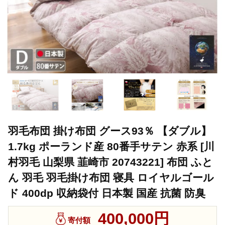
羽毛布団 掛け布団 グース93％ 【ダブル】
1.7kg ポーランド産 80番手サテン 赤系 [川
村羽毛 山梨県 韮崎市 20743221] 布団 ふと
ん 羽毛 羽毛掛け布団 寝具 ロイヤルゴール
ド 400dp 収納袋付 日本製 国産 抗菌 防臭
400,000円
寄付額