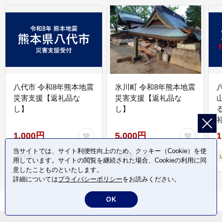
八代市 令和8年熊本地震
氷川町 令和8年熊本地震
災害支援【返礼品な
災害支援【返礼品な
し】
し】
1,000円
5,000円
1
当サイトでは、サイト利便性向上のため、クッキー（Cookie）を使
熊本県 八代市
熊本県 氷川町
用しています。サイトの閲覧を継続された場合、Cookieの利用に同
意したことものといたします。
詳細については
プライバシーポリシー
をお読みください。
OK