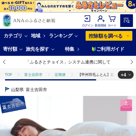
ログイン
新規登録
カート
カテゴリ
地域
ランキング
控除額を調べる
寄付額
旅先を探す
特集
ご利用ガイド
「ふるさとチョイス」システム連携に関して
+4
TOP
富士吉田市
定期便
【甲州羽毛ふとん】定期便（年6回
TOP
定期便
【甲州羽毛ふとん】定期便（年6回）ロイヤルコース/
山梨県
富士吉田市
TOP
定期便
ほかの定期便
【甲州羽毛ふとん】定期便（年6
TOP
日用品・雑貨
【甲州羽毛ふとん】定期便（年6回）ロイヤルコ
TOP
日用品・雑貨
寝具・タオル
【甲州羽毛ふとん】定期便