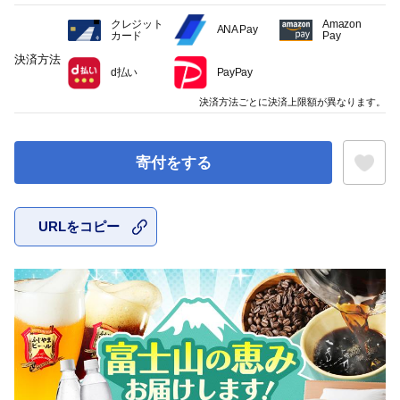
クレジット
Amazon
ANA Pay
カード
Pay
決済方法
d払い
PayPay
決済方法ごとに決済上限額が異なります。
寄付をする
URLをコピー
お気に入