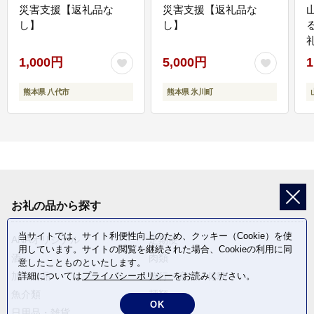
災害支援【返礼品な
災害支援【返礼品な
し】
し】
1,000円
5,000円
1
熊本県 八代市
熊本県 氷川町
お礼の品から探す
当サイトでは、サイト利便性向上のため、クッキー（Cookie）を使
ANAオリジナル
定期便
用しています。サイトの閲覧を継続された場合、Cookieの利用に同
酒
肉類
意したことものといたします。
加工食品
旅行・宿泊・体験
詳細については
プライバシーポリシー
をお読みください。
魚介類
麺類
OK
日用品・雑貨
野菜