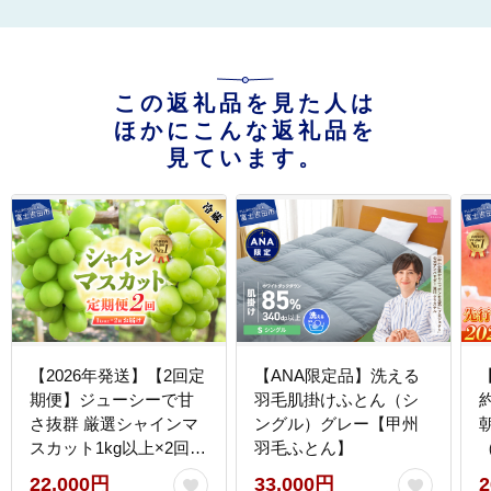
この返礼品を見た人は
ほかにこんな返礼品を
見ています。
【2026年発送】【2回定
【ANA限定品】洗える
期便】ジューシーで甘
羽毛肌掛けふとん（シ
さ抜群 厳選シャインマ
ングル）グレー【甲州
スカット1kg以上×2回配
羽毛ふとん】
送
22,000円
33,000円
2