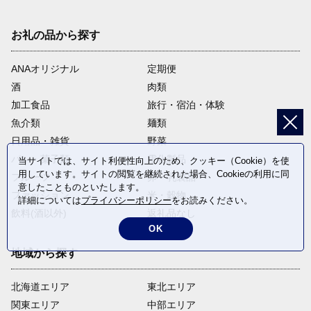
お礼の品から探す
ANAオリジナル
定期便
酒
肉類
加工食品
旅行・宿泊・体験
魚介類
麺類
日用品・雑貨
野菜
パン・菓子類
電化製品
当サイトでは、サイト利便性向上のため、クッキー（Cookie）を使
用しています。サイトの閲覧を継続された場合、Cookieの利用に同
フルーツ
卵・乳製品
意したことものといたします。
ファッション
米・穀物
詳細については
プライバシーポリシー
をお読みください。
飲料(酒以外)
返礼品なし
OK
地域から探す
北海道エリア
東北エリア
関東エリア
中部エリア