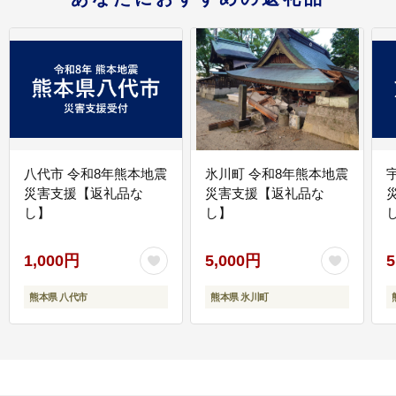
八代市 令和8年熊本地震
氷川町 令和8年熊本地震
災害支援【返礼品な
災害支援【返礼品な
し】
し】
し
1,000円
5,000円
5
熊本県 八代市
熊本県 氷川町