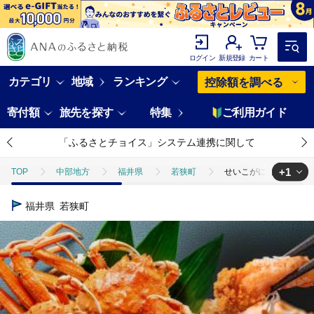
ログイン
新規登録
カート
カテゴリ
地域
ランキング
控除額を調べる
寄付額
旅先を探す
特集
ご利用ガイド
「ふるさとチョイス」システム連携に関して
+1
TOP
中部地方
福井県
若狭町
せいこがに ボイル 5杯 
TOP
魚介類
蟹
ズワイガニ
せいこがに ボイル 5杯 メ
福井県
若狭町