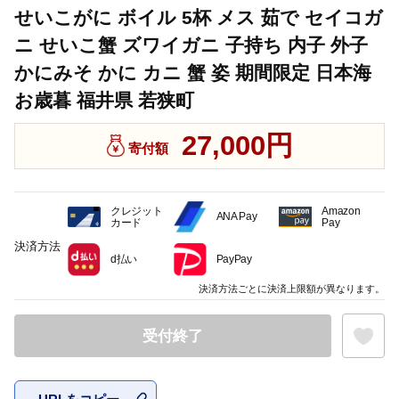
せいこがに ボイル 5杯 メス 茹で セイコガ
ニ せいこ蟹 ズワイガニ 子持ち 内子 外子
かにみそ かに カニ 蟹 姿 期間限定 日本海
お歳暮 福井県 若狭町
27,000円
寄付額
クレジット
Amazon
ANA Pay
カード
Pay
決済方法
d払い
PayPay
決済方法ごとに決済上限額が異なります。
受付終了