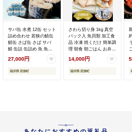
サバ缶 水煮 12缶 セット
さわら切り身 1kg 真空
詰め合わせ 若狭の鯖缶
パック入 魚貝類 加工食
約
鯖缶 さば缶 さば サバ
品 冷凍 焼くだけ 簡単調
鯖 缶詰 缶詰め 魚 魚介
理 朝食 朝ごはん お弁当
魚介類 海鮮 水煮缶 福井
夕飯 おかず つまみ お酒
27,000円
14,000円
5
福井県 若狭町
のあて 福井県 若狭町
福井県 若狭町
福井県 若狭町
あなたにおすすめの返礼品