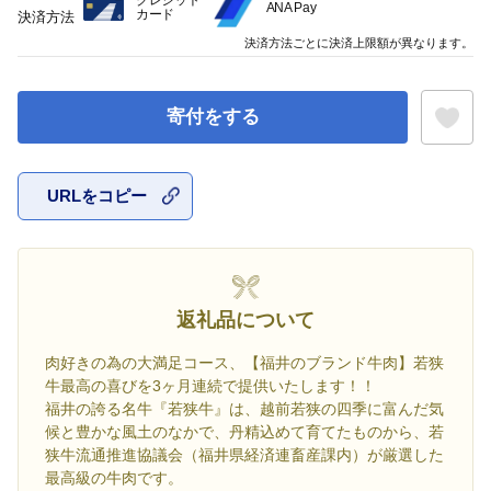
クレジット
ANA Pay
カード
決済方法
決済方法ごとに決済上限額が異なります。
寄付をする
URLをコピー
お気に入
返礼品について
肉好きの為の大満足コース、【福井のブランド牛肉】若狭
牛最高の喜びを3ヶ月連続で提供いたします！！
福井の誇る名牛『若狭牛』は、越前若狭の四季に富んだ気
候と豊かな風土のなかで、丹精込めて育てたものから、若
狭牛流通推進協議会（福井県経済連畜産課内）が厳選した
最高級の牛肉です。