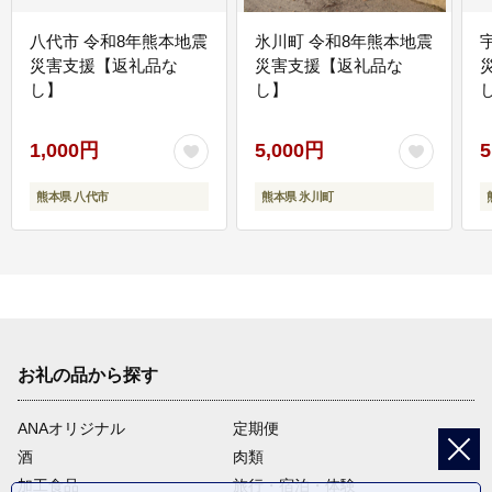
八代市 令和8年熊本地震
氷川町 令和8年熊本地震
災害支援【返礼品な
災害支援【返礼品な
し】
し】
し
1,000円
5,000円
5
熊本県 八代市
熊本県 氷川町
お礼の品から探す
ANAオリジナル
定期便
酒
肉類
加工食品
旅行・宿泊・体験