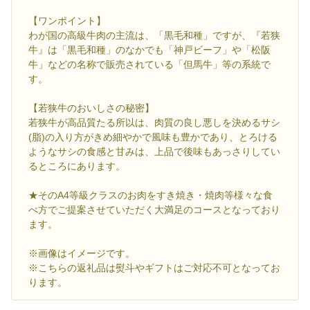
【ワンポイント】
わが国の高級牛肉の主流は、「黒毛和種」ですが、『若狭
牛』は「黒毛和種」のなかでも「神戸ビーフ」や「松阪
牛」などの名称で販売されている「但馬牛」等の系統で
す。
【若狭牛のおいしさの秘密】
若狭牛が高品質たる所以は、肉質の良し悪しを決めるサシ
(脂)の入り方がきめ細やかで風味も豊かであり、とろける
ようなサシの食感と甘みは、上品で後味もあっさりしてい
るところにあります。
★そのA4等級クラスのお肉をすき焼き・焼肉等様々な食
べ方でご提案させていただく大満足のコースとなっており
ます。
※画像はイメージです。
※こちらの返礼品は熨斗やギフトはご対応不可となってお
ります。