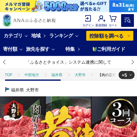
ログイン
新規登録
カート
カテゴリ
地域
ランキング
控除額を調べる
寄付額
旅先を探す
特集
ご利用ガイド
「ふるさとチョイス」システム連携に関して
+5
TOP
中部地方
福井県
大野市
【肉の定期便×3回コース
TOP
肉
牛肉
黒毛和牛
【肉の定期便×3回コース】肉好
福井県
大野市
TOP
肉
牛肉
すき焼き(牛肉)
【肉の定期便×3回コース
TOP
肉
牛肉
しゃぶしゃぶ(牛肉)
【肉の定期便×3回コ
TOP
肉
牛肉
焼肉(牛肉)
【肉の定期便×3回コース】肉
TOP
肉
牛肉
ほかの牛肉
【肉の定期便×3回コース】肉