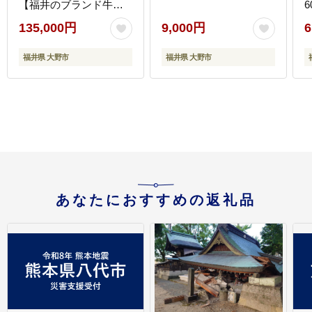
【福井のブランド牛
6
肉】【4等級以上】[K-
135,000円
9,000円
6
054002]
福井県 大野市
福井県 大野市
あなたにおすすめの返礼品