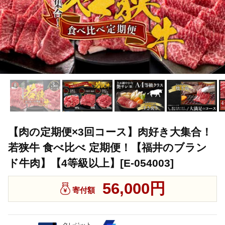
【肉の定期便×3回コース】肉好き大集合！
若狭牛 食べ比べ 定期便！【福井のブラン
ド牛肉】【4等級以上】[E-054003]
56,000円
寄付額