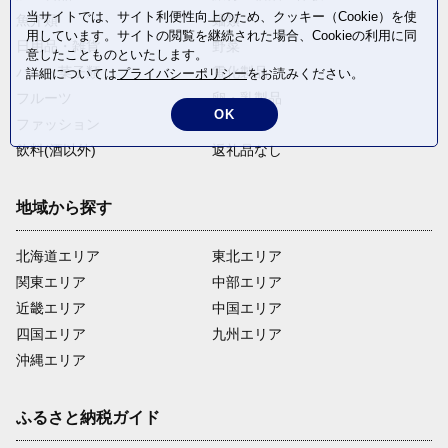
当サイトでは、サイト利便性向上のため、クッキー（Cookie）を使
魚介類
麺類
用しています。サイトの閲覧を継続された場合、Cookieの利用に同
日用品・雑貨
野菜
意したことものといたします。
パン・菓子類
電化製品
詳細については
プライバシーポリシー
をお読みください。
フルーツ
卵・乳製品
OK
ファッション
米・穀物
飲料(酒以外)
返礼品なし
地域から探す
北海道エリア
東北エリア
関東エリア
中部エリア
近畿エリア
中国エリア
四国エリア
九州エリア
沖縄エリア
ふるさと納税ガイド