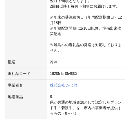
翌月下旬頃となります。
2回目以降も毎月下旬頃にお届けします。
※年末の受注締切日（年内配送期限日）12
月18日
※年始配送開始は1/10日以降、準備出来次
第配送
※離島への返礼品の発送は対応しておりま
せん。
配送
冷凍
返礼品コード
18205-E-054003
事業者名
株式会社 かじ惣
地場産品
8
県が共通の地域資源として認定したブラン
ド牛「若狭牛」を、市内の事業者が提供す
るもの（8－ハ）