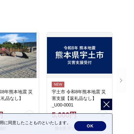
和8年熊本地震 災
宇土市 令和8年熊本地震 災
返礼品なし】
害支援【返礼品なし】
_U00-0001
円
5,000円
の利用に同意したことものといたします。
OK
城町
熊本県 宇土市