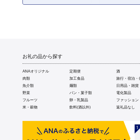
お礼の品から探す
ANAオリジナル
定期便
酒
肉類
加工食品
旅行・宿泊・
魚介類
麺類
日用品・雑貨
野菜
パン・菓子類
電化製品
フルーツ
卵・乳製品
ファッション
米・穀物
飲料(酒以外)
返礼品なし