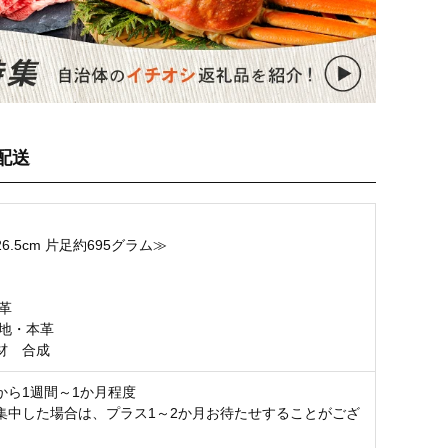
配送
6.5cm 片足約695グラム≫
】
革
生地・本革
材 合成
から1週間～1か月程度
集中した場合は、プラス1～2か月お待たせすることがござ