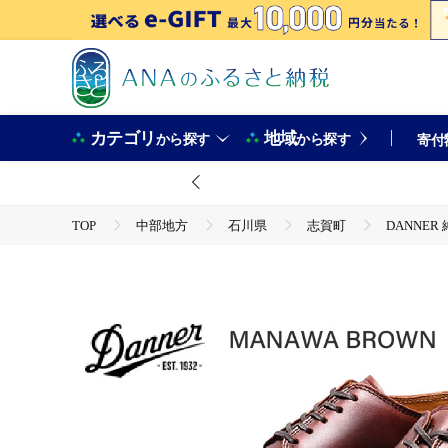
カテゴリ
地域
から探す
から探す
寄付
TOP
中部地方
石川県
志賀町
DANNER