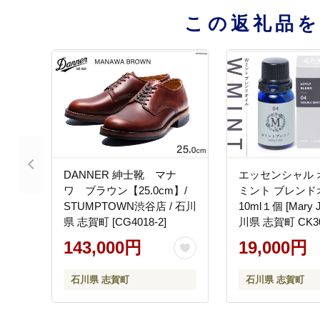
この返礼品
DANNER 紳士靴 マナ
エッセンシャル 
ワ ブラウン【25.0cm】/
ミント ブレンド
STUMPTOWN渋谷店 / 石川
10ml１個 [Mary 
県 志賀町 [CG4018-2]
川県 志賀町 CK30
アロマ ブレンド
143,000円
19,000円
ント スペアミン
石川県 志賀町
石川県 志賀町