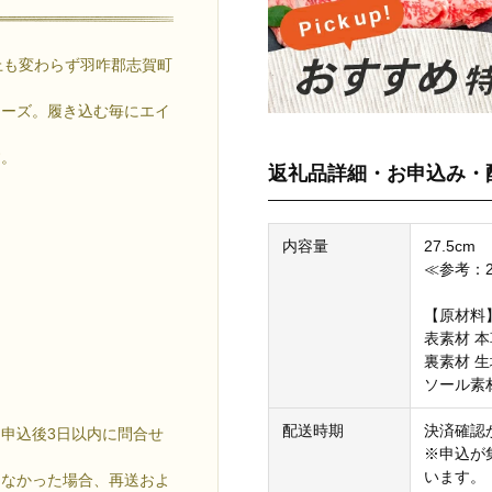
上も変わらず羽咋郡志賀町
ューズ。履き込む毎にエイ
す。
返礼品詳細・お申込み・
内容量
27.5cm
≪参考：2
【原材料
表素材 本
裏素材 
ソール素
配送時期
決済確認
申込後3日以内に問合せ
※申込が
います。
きなかった場合、再送およ