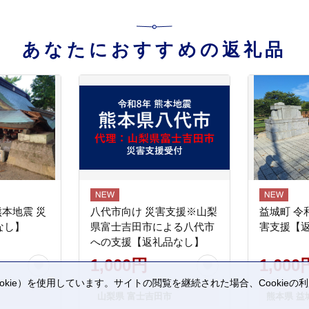
あなたにおすすめの返礼品
熊本地震 災
八代市向け 災害支援※山梨
益城町 令
なし】
県富士吉田市による八代市
害支援【
への支援【返礼品なし】
1,000円
1,000
kie）を使用しています。サイトの閲覧を継続された場合、Cookie
山梨県 富士吉田市
熊本県 益
。