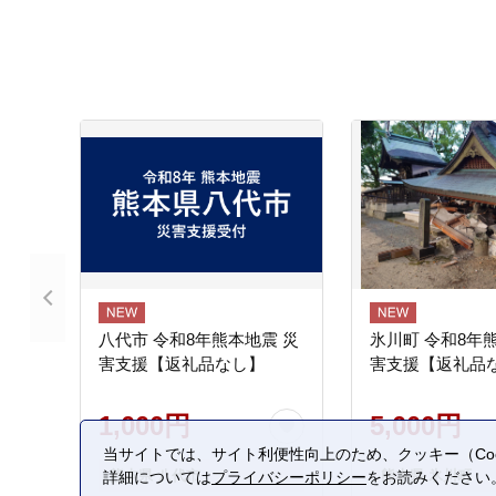
八代市 令和8年熊本地震 災
氷川町 令和8年
害支援【返礼品なし】
害支援【返礼品
1,000円
5,000円
当サイトでは、サイト利便性向上のため、クッキー（Coo
熊本県 八代市
熊本県 氷川町
詳細については
プライバシーポリシー
をお読みください