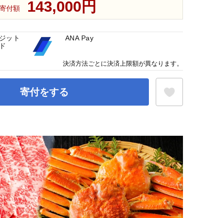
143,000円
寄付額
ジット
ANA Pay
ド
決済方法ごとに決済上限額が異なります。
寄付をする
お気に入り登録