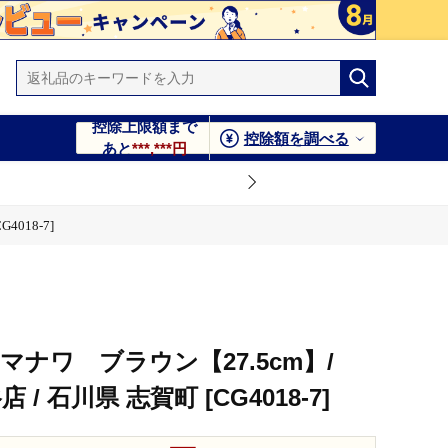
控除上限額まで
控除額を調べる
あと
***,***円
018-7]
 マナワ ブラウン【27.5cm】/
 / 石川県 志賀町 [CG4018-7]