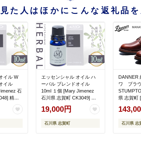
を見た人はほかにこんな返礼品を
オイル W
エッセンシャル オイル ハ
DANNE
オイル
ーバル ブレンドオイル
ワ ブラウン
Jimenez 石
10ml １個 [Mary Jimenez
STUMPT
48] 精油
石川県 志賀町 CK3049] 精
県 志賀町 [C
 ペパーミ
油 アロマ ブレンド フレッ
19,000円
143,0
ト
シュハーブ ローズマリー
石川県 志賀町
石川県 志