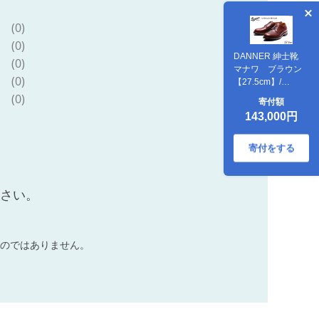
(0)
(0)
DANNER 紳士靴
(0)
マナワ ブラウン
(0)
【27.5cm】/
STUMPTOWN渋谷
(0)
寄付額
店 / 石川県 志賀町
143,000円
[CG4018-7]
寄付をする
ださい。
のではありません。