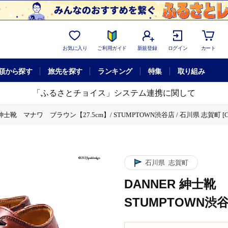
お気に入り
ご利用ガイド
新規登録
ログイン
カート
額から探す
旅先を探す
ランキング
特集
取り組み
「ふるさとチョイス」システム連携に関して
 紳士靴 マナワ ブラウン【27.5cm】/ STUMPTOWN渋谷店 / 石川県 志賀町 [CG4
石川県
志賀町
DANNER 紳士靴
STUMPTOWN渋谷店