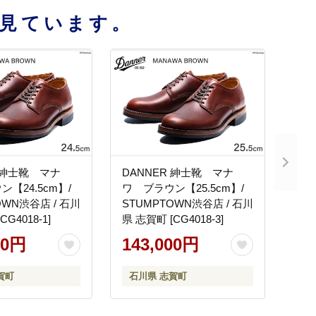
見ています。
R 紳士靴 マナ
DANNER 紳士靴 マナ
【24.5cm】/
ワ ブラウン【25.5cm】/
OWN渋谷店 / 石川
STUMPTOWN渋谷店 / 石川
G4018-1]
県 志賀町 [CG4018-3]
00円
143,000円
賀町
石川県 志賀町