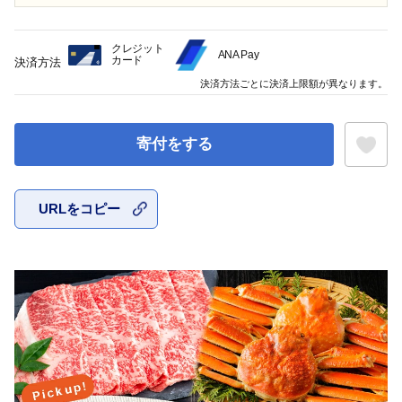
クレジット
ANA Pay
カード
決済方法
決済方法ごとに決済上限額が異なります。
寄付をする
URLをコピー
お気に入