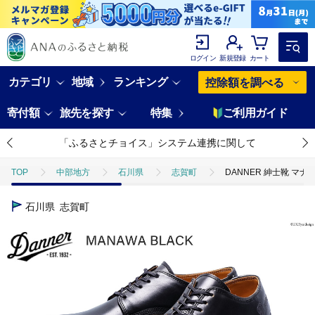
ログイン
新規登録
カート
カテゴリ
地域
ランキング
控除額を調べる
寄付額
旅先を探す
特集
ご利用ガイド
「ふるさとチョイス」システム連携に関して
TOP
中部地方
石川県
志賀町
DANNER 紳士靴 マナワ
石川県
志賀町