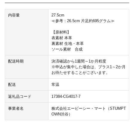
内容量
27.5cm
≪参考：26.5cm 片足約695グラム≫
【原材料】
表素材 本革
裏素材 生地・本革
ソール素材 合成
配送時期
決済確認から1週間～1か月程度
※申込が集中した場合は、プラス1～2か月
お待たせすることがございます。
配送
常温
返礼品コード
17384-CG4017-7
事業者名
株式会社エービーシー・マート（STUMPT
OWN渋谷）