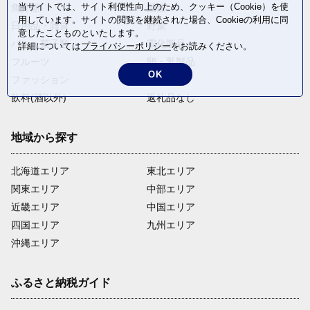
当サイトでは、サイト利便性向上のため、クッキー（Cookie）を使
魚介類
麺類
用しています。サイトの閲覧を継続された場合、Cookieの利用に同
日用品・雑貨
野菜
意したことものといたします。
パン・菓子類
電化製品
詳細については
プライバシーポリシー
をお読みください。
フルーツ
卵・乳製品
OK
ファッション
米・穀物
飲料(酒以外)
返礼品なし
地域から探す
北海道エリア
東北エリア
関東エリア
中部エリア
近畿エリア
中国エリア
四国エリア
九州エリア
沖縄エリア
ふるさと納税ガイド