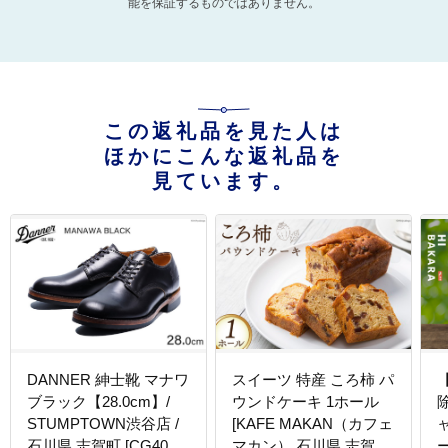
能を保証するものではありません。
この返礼品を見た人は
ほかにこんな返礼品を
見ています。
DANNER 紳士靴 マナワ
スイーツ 特産 ころ柿 パ
【
ブラック【28.0cm】/
ウンドケーキ 1ホール
STUMPTOWN渋谷店 /
[KAFE MAKAN（カフェ
石川県 志賀町 [CG4017-
マカン） 石川県 志賀町
ー