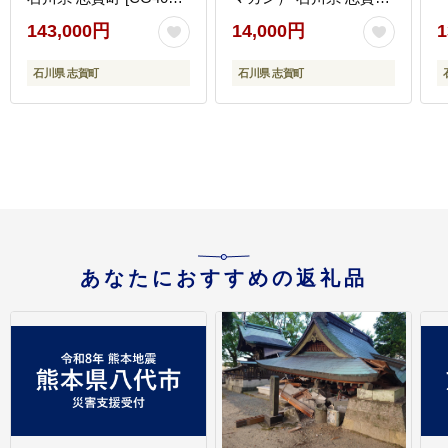
8] / 靴 シューズ 革靴 レ
CF2002] しっとり ザク
143,000円
14,000円
1
ザーシューズ メンズ 男
ザク 甘さ控えめ ラム酒
賀
性用 黒
香る
石川県 志賀町
石川県 志賀町
あなたにおすすめの返礼品