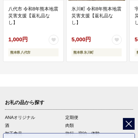
八代市 令和8年熊本地震
氷川町 令和8年熊本地震
災害支援【返礼品な
災害支援【返礼品な
し】
し】
し
1,000円
5,000円
5
熊本県 八代市
熊本県 氷川町
お礼の品から探す
ANAオリジナル
定期便
酒
肉類
加工食品
旅行・宿泊・体験