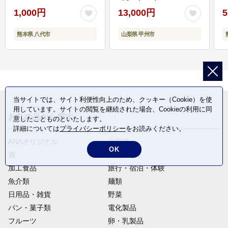
1,000円
13,000円
5
熊本県 八代市
山梨県 甲州市
当サイトでは、サイト利便性向上のため、クッキー（Cookie）を使
用しています。サイトの閲覧を継続された場合、Cookieの利用に同
お礼の品から探す
意したことものといたします。
詳細については
プライバシーポリシー
をお読みください。
ANAオリジナル
定期便
OK
酒
肉類
加工食品
旅行・宿泊・体験
魚介類
麺類
日用品・雑貨
野菜
パン・菓子類
電化製品
フルーツ
卵・乳製品