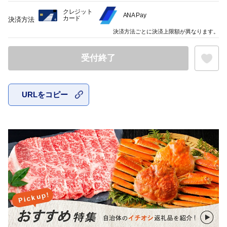
クレジット
ANA Pay
カード
決済方法
決済方法ごとに決済上限額が異なります。
受付終了
URLをコピー
お気に入