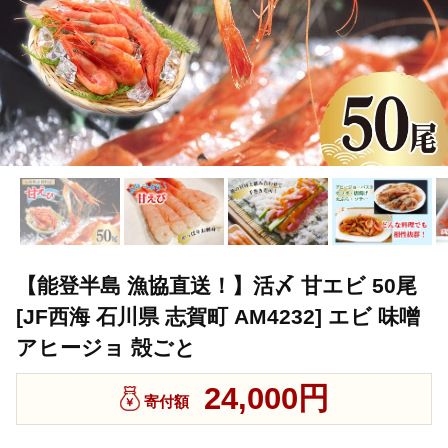
【能登半島 漁協直送！】活〆 甘エビ 50尾
[JF西海 石川県 志賀町 AM4232] エビ 味噌
アヒージョ 殻ごと
24,000円
寄付額