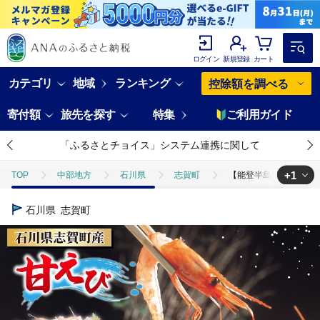
ログイン
新規登録
カート
カテゴリ
地域
ランキング
控除額を調べる
寄付額
旅先を探す
特集
ご利用ガイド
「ふるさとチョイス」システム連携に関して
+1
TOP
中部地方
石川県
志賀町
【能登半島 漁協直送！】活
TOP
魚介類
えび
【能登半島 漁協直送！】活〆 甘エビ 50尾 [
石川県
志賀町