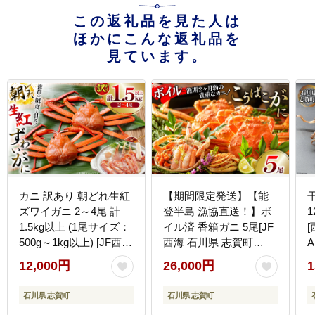
この返礼品を見た人は
ほかにこんな返礼品を
見ています。
カニ 訳あり 朝どれ生紅
【期間限定発送】【能
ズワイガニ 2～4尾 計
登半島 漁協直送！】ボ
1
1.5kg以上 (1尾サイズ：
イル済 香箱ガニ 5尾[JF
500g～1kg以上) [JF西海
西海 石川県 志賀町
A
石川県 志賀町
AM4227] 蟹 カニ かに
12,000円
26,000円
1
sk17jkf30064] かに 蟹 紅
ズワイガニ セコガニ メ
ズワイ 紅ズワイガニ 生
ス 内子
石川県 志賀町
石川県 志賀町
ズワイ ずわい ずわい蟹