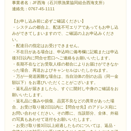
事業者名：JF西海（石川県漁業協同組合西海支所）
連絡先：0767-45-1111
【お申し込み前に必ずご確認ください】
・システムの都合上、配送不可エリアであってもお申し込
みができてしまいますので、ご確認の上お申込みくださ
い。
・配達日の指定はお受けできません。
・不在日がある場合は、申込時に備考欄に記載または申込
後3日以内に問合せ窓口へご連絡をお願いいたします。
・長期不在などお受取人様の都合によりお届けができなか
った場合、再送およびキャンセルはいたしかねます。
・万が一発送困難な場合は、当自治体の別のお品（同一金
額以下）をお選びいただくことがございます。
・返礼品が届きましたら、すぐに開封し中身のご確認をお
願いいたします。
・返礼品に傷みや損傷、品質不良などの異常があった場
合、お受け取り後2日以内に【問合せ先】のアドレス宛に
お問い合わせください。その際に、当該部分、全体、外箱
の写真もあわせて送付をお願いいたします。
・お受け取り後3日以上経過したものについては、返品・