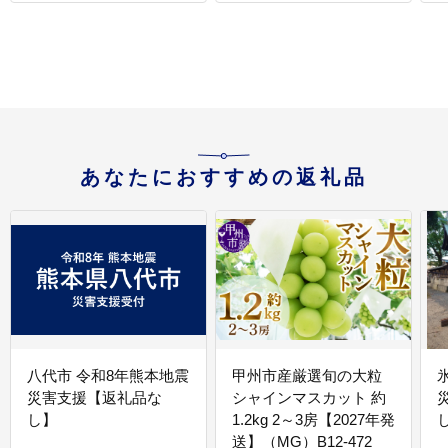
ズワイガニ 姿 カニ鍋 カ
ニしゃぶ カニ爪 規格外
足折れ 魚介 海産物 能登
あなたにおすすめの返礼品
八代市 令和8年熊本地震
甲州市産厳選旬の大粒
災害支援【返礼品な
シャインマスカット 約
し】
1.2kg 2～3房【2027年発
送】（MG）B12-472