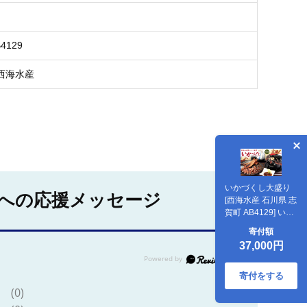
B4129
西海水産
いかづくし大盛り
への応援メッセージ
[西海水産 石川県 志
賀町 AB4129] いか
イカ おつまみ 干し
寄付額
いか ほたるいか 手
37,000円
作り イシリ漬 大盛
り
寄付をする
(0)