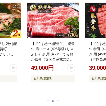
 2枚 [能
【てらおかの能登牛】 能登
【てらおか
志賀町
牛 肩ロース (4?5等級) しゃ
牛 特選 (
どぐろ いし
ぶしゃぶ 用 (450g) [てらお
き 用 (45
か風舎（寺岡畜産株式会
（寺岡畜産
社） 石川県 志賀町
県 志賀町 A
49,000円
39,00
AA4287] 肉 牛肉 能登牛 し
能登牛 肩
ゃぶしゃぶ用
き焼き用 
石川県 志賀町
石川県 志