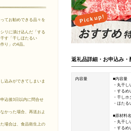
持ってお勧めできる品々を
イシリに漬け込んだ「する
て干す「干しほたるい
作り」の4品。
返礼品詳細・お申込み・
。
内容量
■内容量
申し込みができてしまいま
・丸干しい
・するめい
・干しホタ
申込後3日以内に問合せ
・ほたるい
きなかった場合、再送およ
■原材料
・丸干し
ぎた場合は、食品衛生上の
・するめ