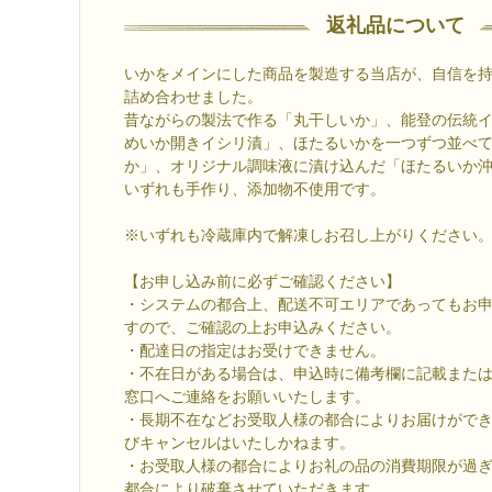
返礼品について
いかをメインにした商品を製造する当店が、自信を
詰め合わせました。
昔ながらの製法で作る「丸干しいか」、能登の伝統
めいか開きイシリ漬」、ほたるいかを一つずつ並べ
か」、オリジナル調味液に漬け込んだ「ほたるいか沖
いずれも手作り、添加物不使用です。
※いずれも冷蔵庫内で解凍しお召し上がりください
【お申し込み前に必ずご確認ください】
・システムの都合上、配送不可エリアであってもお
すので、ご確認の上お申込みください。
・配達日の指定はお受けできません。
・不在日がある場合は、申込時に備考欄に記載または
窓口へご連絡をお願いいたします。
・長期不在などお受取人様の都合によりお届けがで
びキャンセルはいたしかねます。
・お受取人様の都合によりお礼の品の消費期限が過
都合により破棄させていただきます。