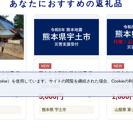
あなたにおすすめの返礼品
熊本地震 災
宇土市 令和8年熊本地震 災
八代市向け
なし】
害支援【返礼品なし】
県富士吉
kie）を使用しています。サイトの閲覧を継続された場合、Cookie
_U00-0001
への支援
。
5,000円
1,000
熊本県 宇土市
山梨県 富