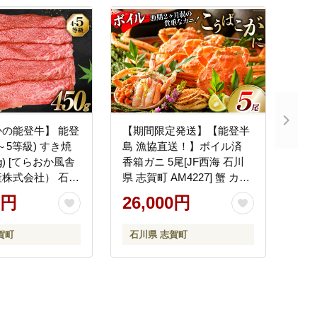
の能登牛】 能登
【期間限定発送】【能登半
4～5等級) すき焼
島 漁協直送！】ボイル済
0g) [てらおか風舎
香箱ガニ 5尾[JF西海 石川
株式会社） 石川
県 志賀町 AM4227] 蟹 カニ
A4298] 肉 牛肉
かに ズワイガニ セコガニ
0円
26,000円
 または モモ肉 す
メス 内子
450グラム
賀町
石川県 志賀町