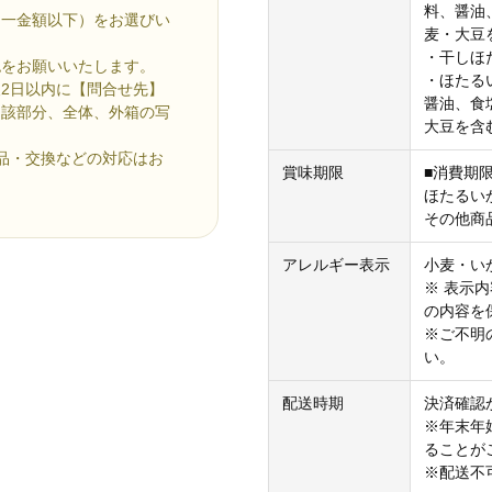
料、醤油
同一金額以下）をお選びい
麦・大豆
・干しほ
認をお願いいたします。
・ほたる
2日以内に【問合せ先】
醤油、食
当該部分、全体、外箱の写
大豆を含
品・交換などの対応はお
賞味期限
■消費期
ほたるい
その他商
アレルギー表示
小麦・い
※ 表示
の内容を
※ご不明
い。
配送時期
決済確認
※年末年
ることが
※配送不