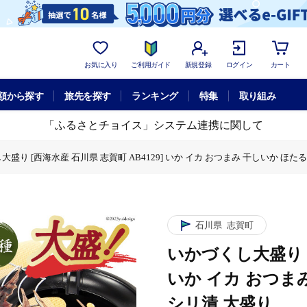
お気に入り
ご利用ガイド
新規登録
ログイン
カート
額から探す
旅先を探す
ランキング
特集
取り組み
「ふるさとチョイス」システム連携に関して
大盛り [西海水産 石川県 志賀町 AB4129] いか イカ おつまみ 干しいか ほた
川県 志賀町 AB4129] いか イカ おつまみ 干しいか ほたるいか 手作り イシ
大盛り [西海水産 石川県 志賀町 AB4129] いか イカ おつまみ 干しいか ほた
水産 石川県 志賀町 AB4129] いか イカ おつまみ 干しいか ほたるいか 手作
石川県
志賀町
いかづくし大盛り [
いか イカ おつま
シリ漬 大盛り