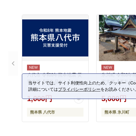
八代市 令和8年熊本地震 災
氷川町 令和8年
害支援【返礼品なし】
害支援【返礼品
当サイトでは、サイト利便性向上のため、クッキー（Coo
詳細については
プライバシーポリシー
をお読みください
1,000円
5,000円
熊本県 八代市
熊本県 氷川町