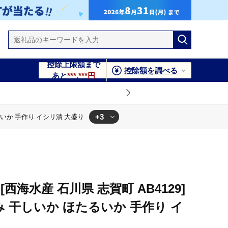
控除上限額まで
控除額を調べる
あと
***,***円
+3
るいか 手作り イシリ漬 大盛り
リ漬 大盛り
るいか 手作り イシリ漬 大盛り
り イシリ漬 大盛り
西海水産 石川県 志賀町 AB4129]
み 干しいか ほたるいか 手作り イ