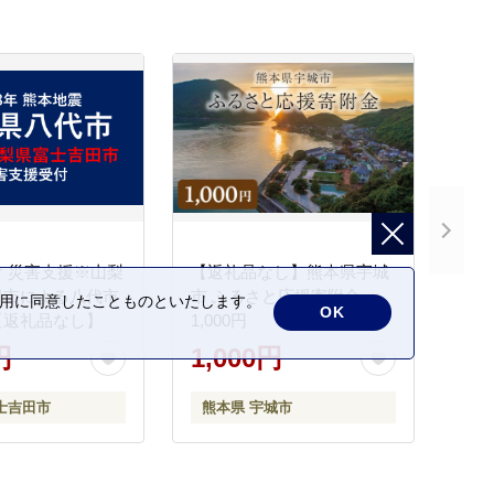
 災害支援※山梨
【返礼品なし】熊本県宇城
田市による八代市
市 ふるさと応援寄附金
の利用に同意したことものといたします。
OK
【返礼品なし】
1,000円
円
1,000円
士吉田市
熊本県 宇城市