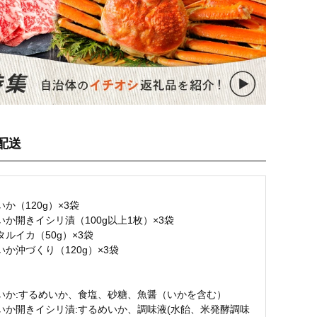
配送
か（120g）×3袋
か開きイシリ漬（100g以上1枚）×3袋
ルイカ（50g）×3袋
か沖づくり（120g）×3袋
名
いか:するめいか、食塩、砂糖、魚醤（いかを含む）
いか開きイシリ漬:するめいか、調味液(水飴、米発酵調味