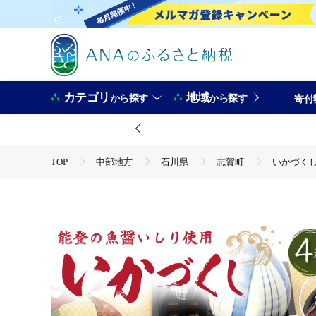
カテゴリ
地域
から探す
から探す
寄付
TOP
中部地方
石川県
志賀町
いかづくし
TOP
魚介類
干物
いかづくし大盛り [西海水産 石
TOP
魚介類
干物
ほかの干物
いかづくし
TOP
魚介類
たこ・いか
いかづくし大盛り [西海