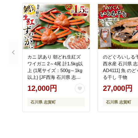
カニ 訳あり 朝どれ生紅ズ
のどぐろいしる干し
ワイガニ 2～4尾 計1.5kg以
西水産 石川県 
上 (1尾サイズ：500g～1kg
AD4111] 魚 の
以上) [JF西海 石川県 志賀
る干し 干物
町 sk17jkf30064] かに 蟹 紅
12,000円
27,000円
ズワイ 紅ズワイガニ 生 ズ
ワイ ずわい ずわい蟹 ズワ
石川県 志賀町
石川県 志賀町
イガニ 姿 カニ鍋 カニしゃ
ぶ カニ爪 規格外 足折れ 魚
介 海産物 能登