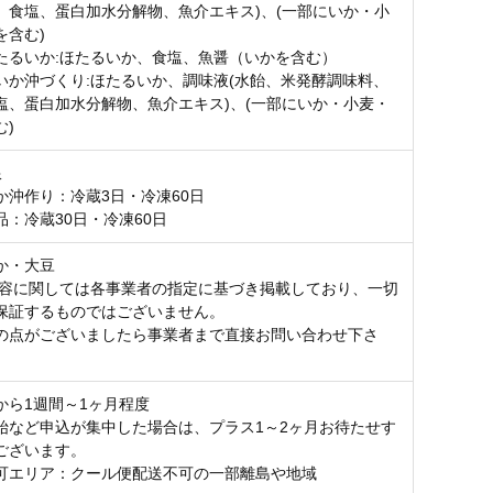
、食塩、蛋白加水分解物、魚介エキス)、(一部にいか・小
を含む)
たるいか:ほたるいか、食塩、魚醤（いかを含む）
いか沖づくり:ほたるいか、調味液(水飴、米発酵調味料、
塩、蛋白加水分解物、魚介エキス)、(一部にいか・小麦・
む)
限
か沖作り：冷蔵3日・冷凍60日
品：冷蔵30日・冷凍60日
か・大豆
内容に関しては各事業者の指定に基づき掲載しており、一切
保証するものではございません。
の点がございましたら事業者まで直接お問い合わせ下さ
から1週間～1ヶ月程度
始など申込が集中した場合は、プラス1～2ヶ月お待たせす
ございます。
可エリア：クール便配送不可の一部離島や地域