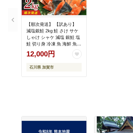
【順次発送】 【訳あり】
減塩銀鮭 2kg 鮭 さけ サケ
しゃけ シャケ 減塩 銀鮭 塩
鮭 切り身 冷凍 魚 海鮮 魚介
魚貝 海産物 海の幸 おかず
12,000円
おつまみ 肴 国産 食品 復興
震災 コロナ 能登半島地震
石川県 加賀市
復興支援 北陸新幹線 F6P-
3168