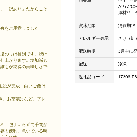
からだに
品。「訳あり」だからこそ
原材料：
賞味期限
消費期限
り身をご用意しました
アレルギー表示
さけ（鮭
配送時期
3月中に
な脂のりは格別です。焼け
に仕上がります。塩加減も
配送
冷凍
、誰もが納得の美味しさで
返礼品コード
17206-F6
の主役が完成！白いご飯は
焼き、お茶漬けなど、アレ
ため、包丁いらずで手間が
保存も便利。急いでいる時