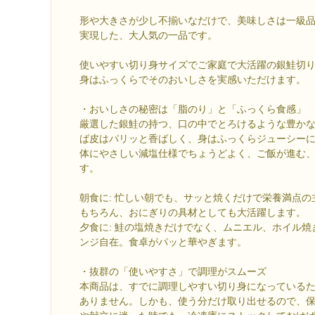
形や大きさが少し不揃いなだけで、美味しさは一級
実現した、大人気の一品です。
使いやすい切り身サイズでご家庭で大活躍の銀鮭切
身はふっくらでそのおいしさを実感いただけます。
・おいしさの秘密は「脂のり」と「ふっくら食感」
厳選した銀鮭の持つ、口の中でとろけるような豊か
ば皮はパリッと香ばしく、身はふっくらジューシー
体にやさしい減塩仕様でちょうどよく、ご飯が進む
す。
朝食に: 忙しい朝でも、サッと焼くだけで栄養満点
もちろん、おにぎりの具材としても大活躍します。
夕食に: 鮭の塩焼きだけでなく、ムニエル、ホイル
ンジ自在。食卓がパッと華やぎます。
・抜群の「使いやすさ」で調理がスムーズ
本商品は、すでに調理しやすい切り身になっている
ありません。しかも、使う分だけ取り出せるので、