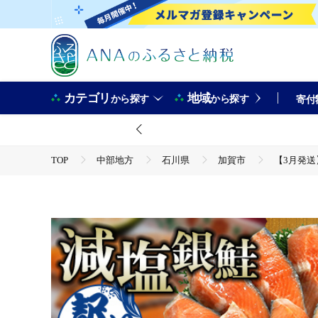
カテゴリ
地域
から探す
から探す
寄付
TOP
中部地方
石川県
加賀市
【3月発送】
TOP
魚介類
【3月発送】 【訳あり】 減塩銀鮭 2kg 鮭 さけ サケ しゃけ シャ
線 F6P-3171
TOP
魚介類
鮮魚
【3月発送】 【訳あり】 減塩銀鮭 2kg 鮭 さけ サケ しゃけ シャ
線 F6P-3171
TOP
魚介類
鮮魚
ほかの鮮魚
【3月発送】 【訳あり】 減塩銀鮭 2kg 鮭 さけ サケ しゃけ シャ
線 F6P-3171