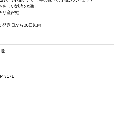
やさしい減塩の銀鮭
チリ産銀鮭
：発送日から30日以内
）
発送
P-3171