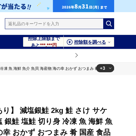
控除上限額まで
控除額を調べる
あと
***,***円
+3
冷凍 魚 海鮮 魚介 魚貝 海産物 海の幸 おかず おつまみ 肴 国産 食品 復興 震災
み 肴 国産 食品 復興 震災 コロナ 能登半島地震復興支援 北陸新幹
み 肴 国産 食品 復興 震災 コロナ 能登半島地震復興支援 北陸新幹
り】 減塩銀鮭 2kg 鮭 さけ サケ
み 肴 国産 食品 復興 震災 コロナ 能登半島地震復興支援 北陸新幹
 銀鮭 塩鮭 切り身 冷凍 魚 海鮮 魚
の幸 おかず おつまみ 肴 国産 食品