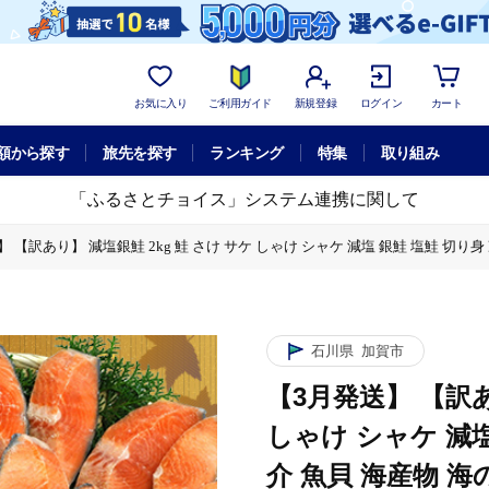
お気に入り
ご利用ガイド
新規登録
ログイン
カート
額から探す
旅先を探す
ランキング
特集
取り組み
「ふるさとチョイス」システム連携に関して
 【訳あり】 減塩銀鮭 2kg 鮭 さけ サケ しゃけ シャケ 減塩 銀鮭 塩鮭 切り身 
ケ 減塩 銀鮭 塩鮭 切り身 冷凍 魚 海鮮 魚介 魚貝 海産物 海の幸 おかず おつま
ケ 減塩 銀鮭 塩鮭 切り身 冷凍 魚 海鮮 魚介 魚貝 海産物 海の幸 おかず おつま
石川県
加賀市
【3月発送】 【訳あ
ケ 減塩 銀鮭 塩鮭 切り身 冷凍 魚 海鮮 魚介 魚貝 海産物 海の幸 おかず おつま
しゃけ シャケ 減塩
介 魚貝 海産物 海