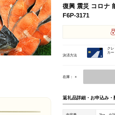
復興 震災 コロナ
F6P-3171
クレ
カー
決済方法
在庫：
×
返礼品詳細・お申込み・
内容量
2kg 