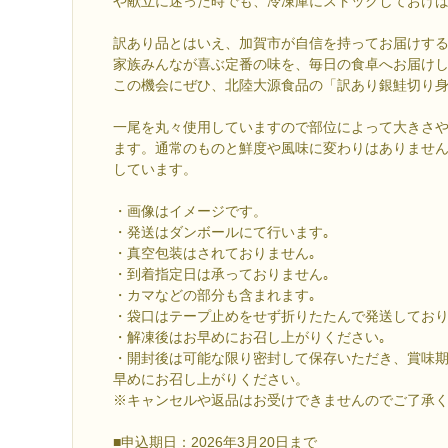
や献立に迷った時でも、冷凍庫にストックしておけ
訳あり品とはいえ、加賀市が自信を持ってお届けす
家族みんなが喜ぶ定番の味を、毎日の食卓へお届け
この機会にぜひ、北陸大源食品の「訳あり銀鮭切り
一尾を丸々使用していますので部位によって大きさ
ます。通常のものと鮮度や風味に変わりはありませ
しています。
・画像はイメージです。
・発送はダンボールにて行います｡
・真空包装はされておりません｡
・到着指定日は承っておりません｡
・カマなどの部分も含まれます｡
・袋口はテープ止めをせず折りたたんで発送してお
・解凍後はお早めにお召し上がりください｡
・開封後は可能な限り密封して保存いただき、賞味
早めにお召し上がりください。
※キャンセルや返品はお受けできませんのでご了承
■申込期日：2026年3月20日まで