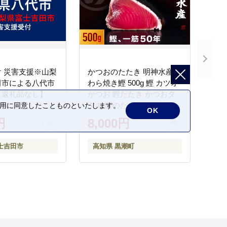
 災害支援※山梨
かつおのたたき 明神水産
田市による八代市
わら焼き鰹 500g 鰹 カツオ
【返礼品なし】
かつお 鰹たたき かつおタ
タキ 鰹のたたき かつおの
の利用に同意したことものといたします。
OK
タタキ 藁焼き わら焼き 魚
円
8,000円
さかな 海鮮 刺身 お刺身 冷
凍 ご家庭用 グルメ 特産品
士吉田市
高知県 黒潮町
ご当地 本場 高知 黒潮町 ギ
フト 贈答品 人気 返礼品 ふ
るさと納税 魚介類 高知県
産 土佐名物 高知県 高評価
食卓 ご飯のお供 父の日 ギ
フト プレゼント[1669]