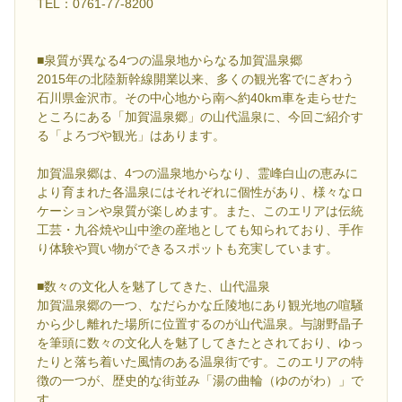
TEL：0761-77-8200
■泉質が異なる4つの温泉地からなる加賀温泉郷
2015年の北陸新幹線開業以来、多くの観光客でにぎわう
石川県金沢市。その中心地から南へ約40km車を走らせた
ところにある「加賀温泉郷」の山代温泉に、今回ご紹介す
る「よろづや観光」はあります。
加賀温泉郷は、4つの温泉地からなり、霊峰白山の恵みに
より育まれた各温泉にはそれぞれに個性があり、様々なロ
ケーションや泉質が楽しめます。また、このエリアは伝統
工芸・九谷焼や山中塗の産地としても知られており、手作
り体験や買い物ができるスポットも充実しています。
■数々の文化人を魅了してきた、山代温泉
加賀温泉郷の一つ、なだらかな丘陵地にあり観光地の喧騒
から少し離れた場所に位置するのが山代温泉。与謝野晶子
を筆頭に数々の文化人を魅了してきたとされており、ゆっ
たりと落ち着いた風情のある温泉街です。このエリアの特
徴の一つが、歴史的な街並み「湯の曲輪（ゆのがわ）」で
す。