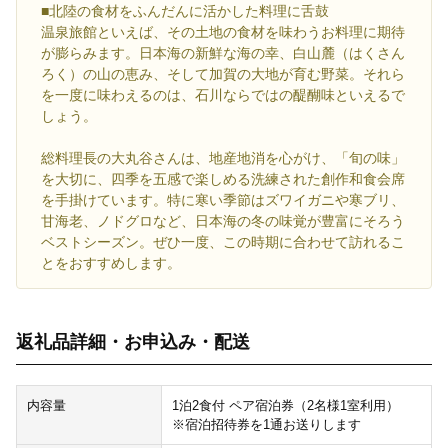
■北陸の食材をふんだんに活かした料理に舌鼓
温泉旅館といえば、その土地の食材を味わうお料理に期待
が膨らみます。日本海の新鮮な海の幸、白山麓（はくさん
ろく）の山の恵み、そして加賀の大地が育む野菜。それら
を一度に味わえるのは、石川ならではの醍醐味といえるで
しょう。
総料理長の大丸谷さんは、地産地消を心がけ、「旬の味」
を大切に、四季を五感で楽しめる洗練された創作和食会席
を手掛けています。特に寒い季節はズワイガニや寒ブリ、
甘海老、ノドグロなど、日本海の冬の味覚が豊富にそろう
ベストシーズン。ぜひ一度、この時期に合わせて訪れるこ
とをおすすめします。
返礼品詳細・お申込み・配送
内容量
1泊2食付 ペア宿泊券（2名様1室利用）
※宿泊招待券を1通お送りします