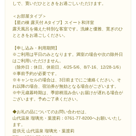
しで、寛いだひとときをお過ごしいただけます。
＜お部屋タイプ＞
【星の棟 露天付 Aタイプ】スイート和洋室
露天風呂を備えた特別な客室です。洗練と優雅、寛ぎのひ
とときをお過ごしください。
【申し込み・利用期間】
※ご利用は平日のみとなります。満室の場合や次の除外日
はご利用いただけません。
（除外日：休日、休前日、4/25-5/6、8/7-16、12/28-1/6）
※事前予約が必要です。
※キャンセルの場合は、3日前までにご連絡ください。そ
れ以降の場合、宿泊券が無効となる場合がございます。
※中元歳暮時期は、季節柄混み合いお届けが遅れる場合が
ございます。予めご了承ください。
◆お礼の品についてのお問い合わせは、
山代温泉 瑠璃光・葉渡莉：0761-77-8200へお願いいたし
ます。
提供元 山代温泉 瑠璃光・葉渡莉