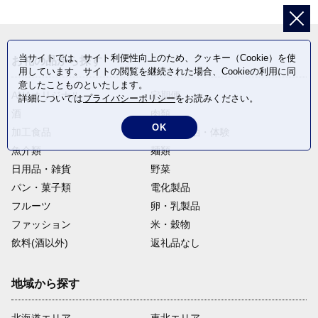
当サイトでは、サイト利便性向上のため、クッキー（Cookie）を使
お礼の品から探す
用しています。サイトの閲覧を継続された場合、Cookieの利用に同
意したことものといたします。
ANAオリジナル
定期便
詳細については
プライバシーポリシー
をお読みください。
酒
肉類
OK
加工食品
旅行・宿泊・体験
魚介類
麺類
日用品・雑貨
野菜
パン・菓子類
電化製品
フルーツ
卵・乳製品
ファッション
米・穀物
飲料(酒以外)
返礼品なし
地域から探す