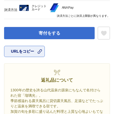
クレジット
ANA Pay
カード
決済方法
決済方法ごとに決済上限額が異なります。
寄付をする
URLをコピー
お気に入
返礼品について
1300年の歴史を誇る山代温泉の源泉にちなんで名付けら
れた宿「瑠璃光」。
季節感溢れる露天風呂に貸切露天風呂、足湯などでたっぷ
りと温泉を満喫できる宿です。
加賀の旬を多彩に盛り込んだ料理と上質な心地よいもてな