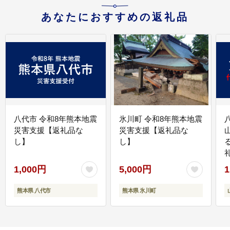
あなたにおすすめの返礼品
八代市 令和8年熊本地震
氷川町 令和8年熊本地震
災害支援【返礼品な
災害支援【返礼品な
し】
し】
1,000円
5,000円
1
熊本県 八代市
熊本県 氷川町