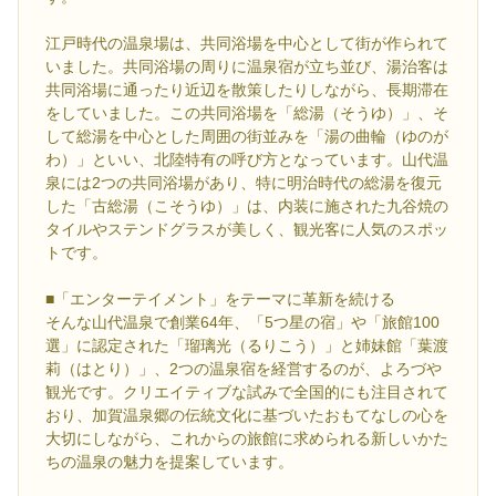
江戸時代の温泉場は、共同浴場を中心として街が作られて
いました。共同浴場の周りに温泉宿が立ち並び、湯治客は
共同浴場に通ったり近辺を散策したりしながら、長期滞在
をしていました。この共同浴場を「総湯（そうゆ）」、そ
して総湯を中心とした周囲の街並みを「湯の曲輪（ゆのが
わ）」といい、北陸特有の呼び方となっています。山代温
泉には2つの共同浴場があり、特に明治時代の総湯を復元
した「古総湯（こそうゆ）」は、内装に施された九谷焼の
タイルやステンドグラスが美しく、観光客に人気のスポッ
トです。
■「エンターテイメント」をテーマに革新を続ける
そんな山代温泉で創業64年、「5つ星の宿」や「旅館100
選」に認定された「瑠璃光（るりこう）」と姉妹館「葉渡
莉（はとり）」、2つの温泉宿を経営するのが、よろづや
観光です。クリエイティブな試みで全国的にも注目されて
おり、加賀温泉郷の伝統文化に基づいたおもてなしの心を
大切にしながら、これからの旅館に求められる新しいかた
ちの温泉の魅力を提案しています。