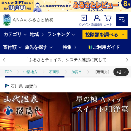
ログイン
新規登録
カート
カテゴリ
地域
ランキング
控除額を調べる
寄付額
旅先を探す
特集
ご利用ガイド
「ふるさとチョイス」システム連携に関して
+2
TOP
中部地方
石川県
加賀市
【瑠璃光】露天風呂付ス
TOP
旅行・宿泊・体験
【瑠璃光】露天風呂付スイート客室「星の棟」
石川県
加賀市
TOP
旅行・宿泊・体験
宿泊券
【瑠璃光】露天風呂付スイート