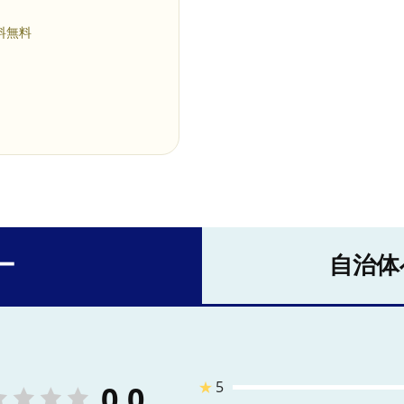
料無料
ー
自治体
★
5
0.0