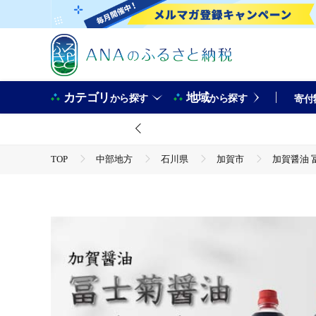
カテゴリ
地域
から探す
から探す
寄付
TOP
中部地方
石川県
加賀市
加賀醤油 冨
TOP
加工食品
調味料
醤油
加賀醤油 冨士菊醤油 淡口 うすくち 1000ml×3本セット 醤油 しょう