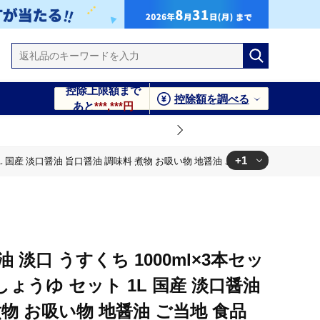
控除上限額まで
控除額を調べる
あと
***,***円
+1
 国産 淡口醤油 旨口醤油 調味料 煮物 お吸い物 地醤油 ご当地 食品 F6P-1799
地 食品 F6P-1799
 淡口 うすくち 1000ml×3本セッ
しょうゆ セット 1L 国産 淡口醤油
物 お吸い物 地醤油 ご当地 食品