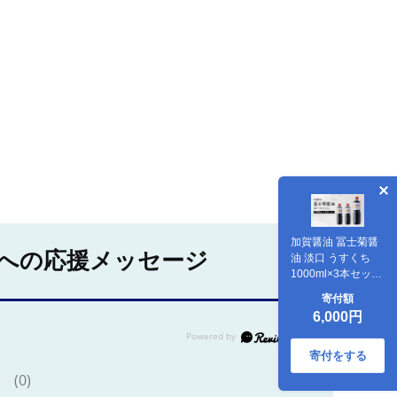
加賀醤油 冨士菊醤
への応援メッセージ
油 淡口 うすくち
1000ml×3本セット
醤油 しょう油 しょ
寄付額
うゆ セット 1L 国
6,000円
産 淡口醤油 旨口醤
油 調味料 煮物 お吸
い物 地醤油 ご当地
寄付をする
食品 F6P-1799
(0)