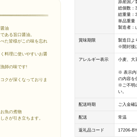
原産国／
総個数：
総重量：30
単品重量：
製造者：
口醤油
徴である旨口醤油。
賞味期限
製造日よ
食べた皆様がこの味を忘れ
※開封後
多く料理に使いやすいお醤
アレルギー表示
小麦、大
漁師の味です!
※ 表示
の内容を
、コクが深くなっておりま
※ご不明
い。
配送時期
ご入金確
やお魚の煮物
配送
常温
美しさが引き立ちます。
返礼品コード
17206-B