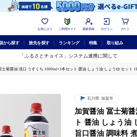
お気に入り
ご利用ガイド
新規登録
ログイン
カート
額から探す
旅先を探す
ランキング
特集
取り組み
「ふるさとチョイス」システム連携に関して
士菊醤油 淡口 うすくち 1000ml×3本セット 醤油 しょう油 しょうゆ セット 1L
油 しょうゆ セット 1L 国産 淡口醤油 旨口醤油 調味料 煮物 お吸い物 地醤油 ご当
石川県
加賀市
加賀醤油 冨士菊醤油
ト 醤油 しょう油 
旨口醤油 調味料 煮