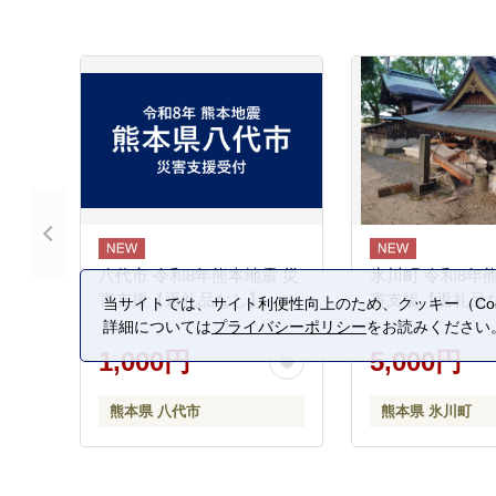
八代市 令和8年熊本地震 災
氷川町 令和8年
害支援【返礼品なし】
害支援【返礼品
当サイトでは、サイト利便性向上のため、クッキー（Coo
詳細については
プライバシーポリシー
をお読みください
1,000円
5,000円
熊本県 八代市
熊本県 氷川町