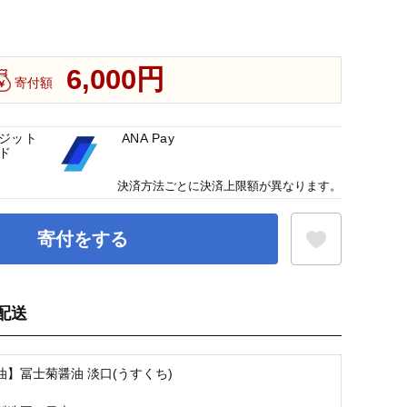
6,000円
寄付額
ジット
ANA Pay
ド
決済方法ごとに決済上限額が異なります。
寄付をする
配送
お気に入り登録
油】冨士菊醤油 淡口(うすくち)