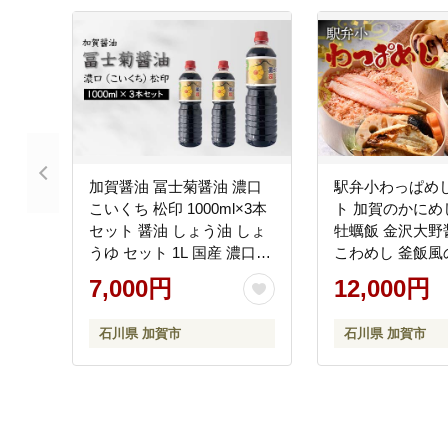
加賀醤油 冨士菊醤油 濃口
駅弁小わっぱめ
こいくち 松印 1000ml×3本
ト 加賀のかにめ
セット 醤油 しょう油 しょ
牡蠣飯 金沢大野
うゆ セット 1L 国産 濃口醤
こわめし 釜飯風
油 旨口醤油 甘口 調味料 か
し 炊き込みご飯 
7,000円
12,000円
け醤油 地醤油 ご当地 食品
県 加賀市 F6P-25
F6P-1791
石川県 加賀市
石川県 加賀市