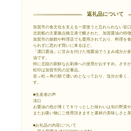
返礼品について
加賀市の食文化を支える一度使うと忘れられない旨
北前船の主要拠点橋立港で醸された、加賀醤油の特
加賀市の旅館や料理店でも愛用されており、料理を
られずに思わず買いに来るほど。
「濃口醤油」に甘みを付けた地醤油でうまみ成分が
油です。
特に北陸の新鮮なお刺身への使用がおすすめ。さすが
松印は加賀市民の定番品。
並→松→寿の順で濃いめとなっており、塩分が多く
す。
■生産者の声
淡口
お醤油の色が薄くてキリっとした味わいは旬の野菜
またお吸い物にご使用頂きますと素材の美味しさと
■お礼品の内容について