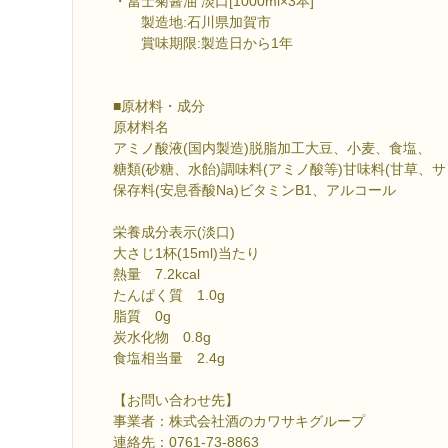
・冨士菊醤油 淡口[1000ml×3本]
製造地:石川県加賀市
賞味期限:製造日から1年
■原材料・成分
原材料名
アミノ酸液(国内製造)脱脂加工大豆、小麦、食塩、
糖類(砂糖、水飴)調味料(アミノ酸等)甘味料(甘草、サ
保存料(安息香酸Na)ビタミンB1、アルコール
栄養成分表示(淡口)
大さじ1杯(15ml)当たり
熱量 7.2kcal
たんぱく質 1.0g
脂質 0g
炭水化物 0.8g
食塩相当量 2.4g
【お問い合わせ先】
事業者：株式会社酒のカワサキグループ
連絡先：0761-73-8863