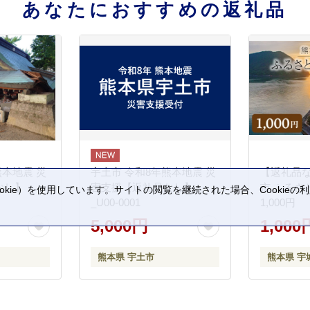
あなたにおすすめの返礼品
熊本地震 災
宇土市 令和8年熊本地震 災
【返礼品
なし】
害支援【返礼品なし】
市 ふるさ
kie）を使用しています。サイトの閲覧を継続された場合、Cookie
_U00-0001
1,000円
。
5,000円
1,000
熊本県 宇土市
熊本県 宇