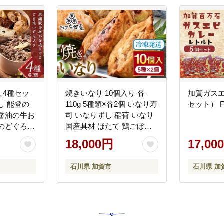
し4種セッ
焼きいなり 10個入り 各
加賀ガス
し 能登の
110g 5種類×各2個 いなり寿
セット） F6
醤油の牛お
司 いなりずし 稲荷 いなり
のどぐろめ
国産具材 ほたて 鶏ごぼう
ご飯 石川
ちらし 金時いも赤飯 五穀
18,000円
17,00
20
米 国産 冷凍 惣菜 おかず 食
品 F6P-0031
石川県 加賀市
石川県 加