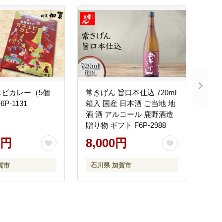
エビカレー（5個
常きげん 旨口本仕込 720ml
P-1131
箱入 国産 日本酒 ご当地 地
酒 酒 アルコール 鹿野酒造
贈り物 ギフト F6P-2988
0円
8,000円
賀市
石川県 加賀市