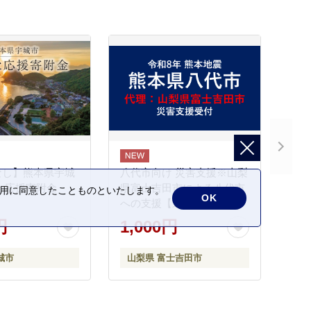
なし】熊本県宇城
八代市向け 災害支援※山梨
と応援寄附金
県富士吉田市による八代市
の利用に同意したことものといたします。
OK
への支援【返礼品なし】
円
1,000円
城市
山梨県 富士吉田市