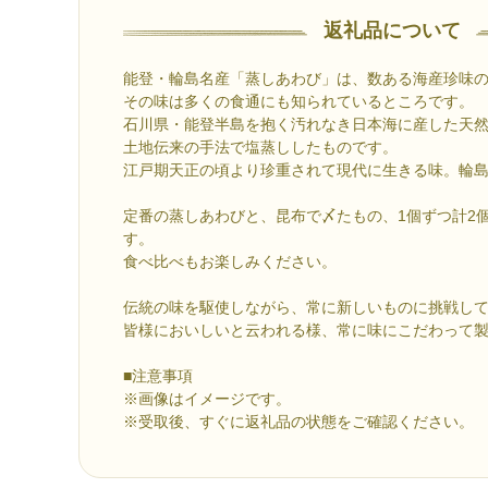
返礼品について
能登・輪島名産「蒸しあわび」は、数ある海産珍味
その味は多くの食通にも知られているところです。
石川県・能登半島を抱く汚れなき日本海に産した天
土地伝来の手法で塩蒸ししたものです。
江戸期天正の頃より珍重されて現代に生きる味。輪
定番の蒸しあわびと、昆布で〆たもの、1個ずつ計2
す。
食べ比べもお楽しみください。
伝統の味を駆使しながら、常に新しいものに挑戦し
皆様においしいと云われる様、常に味にこだわって
■注意事項
※画像はイメージです。
※受取後、すぐに返礼品の状態をご確認ください。