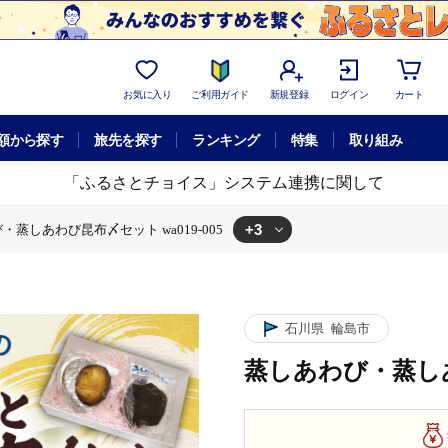
お気に入り
ご利用ガイド
新規登録
ログイン
カート
額から探す
旅先を探す
ランキング
特集
取り組み
「ふるさとチョイス」システム連携に関して
+3
・蒸しあわび昆布〆セット wa019-005
9-005
ット wa019-005
あわび昆布〆セット wa019-005
石川県
輪島市
蒸しあわび・蒸しあわ