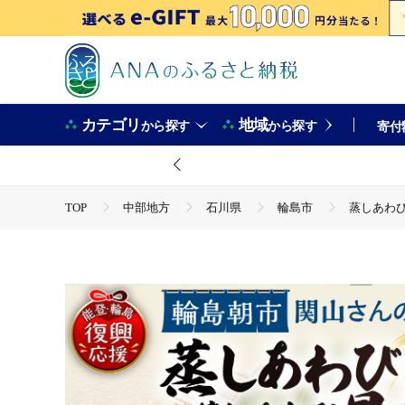
カテゴリ
地域
から探す
から探す
寄付
TOP
中部地方
石川県
輪島市
蒸しあわび
TOP
魚介類
蒸しあわび・蒸しあわび昆布〆セット wa01
TOP
魚介類
貝類
蒸しあわび・蒸しあわび昆布〆セ
TOP
魚介類
貝類
あわび
蒸しあわび・蒸し