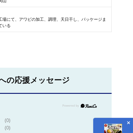
関山
工場にて、アワビの加工、調理、天日干し、パッケージま
ている
への応援メッセージ
(0)
(0)