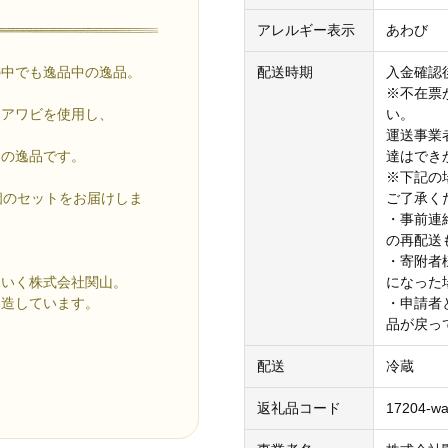
アレルギー表示
あわび
配送時期
入金確認
の中でも逸品中の逸品。
※不在票
い。
然アワビを使用し、
運送事業
達はでき
島の逸品です。
※下記の
ご了承く
個のセットをお届けしま
・事前連
の再配送
・寄附者
になった
ていく株式会社関山。
・申請者
製造しています。
品が戻っ
配送
冷蔵
返礼品コード
17204-wa