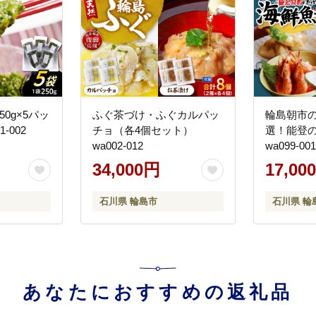
0g×5パッ
ふぐ茶づけ・ふぐカルパッ
輪島朝市
a001-002
チョ（各4個セット）
選！能登
wa002-012
wa099-001
34,000円
17,00
石川県 輪島市
石川県 輪
あなたにおすすめの返礼品