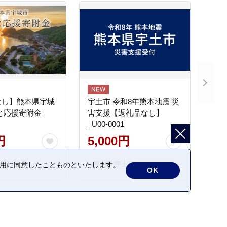
なし】熊本県宇城
宇土市 令和8年熊本地震 災
と応援寄附金
害支援【返礼品なし】
_U00-0001
円
5,000円
城市
熊本県 宇土市
の利用に同意したことものといたします。
OK