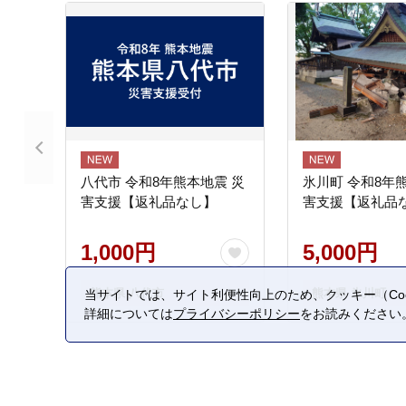
八代市 令和8年熊本地震 災
氷川町 令和8年
害支援【返礼品なし】
害支援【返礼品
1,000円
5,000円
熊本県 八代市
熊本県 氷川町
当サイトでは、サイト利便性向上のため、クッキー（Coo
詳細については
プライバシーポリシー
をお読みください