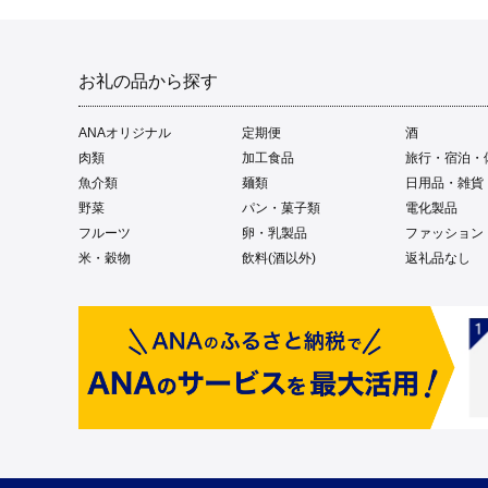
お礼の品から探す
ANAオリジナル
定期便
酒
肉類
加工食品
旅行・宿泊・
魚介類
麺類
日用品・雑貨
野菜
パン・菓子類
電化製品
フルーツ
卵・乳製品
ファッション
米・穀物
飲料(酒以外)
返礼品なし