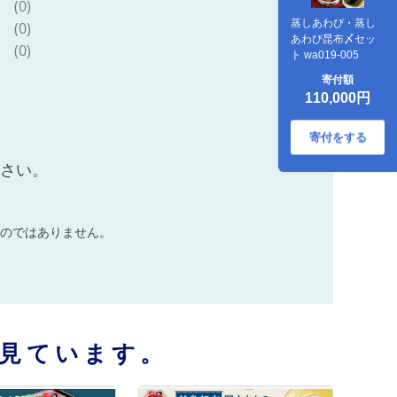
(0)
蒸しあわび・蒸し
(0)
あわび昆布〆セッ
(0)
ト wa019-005
寄付額
110,000円
寄付をする
ださい。
のではありません。
見ています。