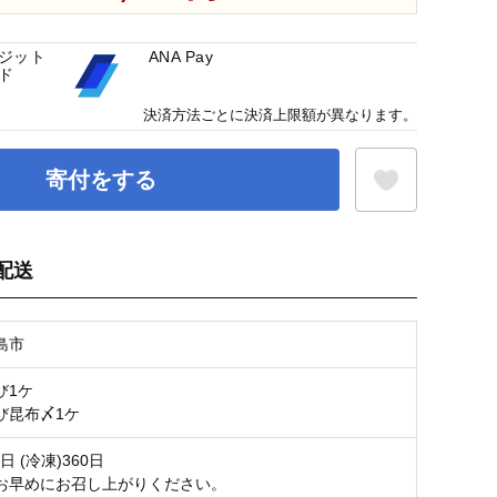
ジット
ANA Pay
ド
決済方法ごとに決済上限額が異なります。
寄付をする
配送
お気に入り登録
島市
び1ケ
び昆布〆1ケ
0日 (冷凍)360日
お早めにお召し上がりください。