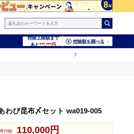
控除上限額まで
控除額を調べる
あと
***,***円
び昆布〆セット wa019-005
110,000円
寄付額