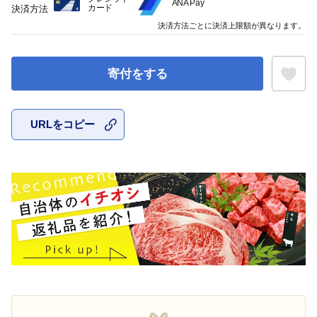
ANA Pay
カード
決済方法
決済方法ごとに決済上限額が異なります。
寄付をする
URLをコピー
お気に入