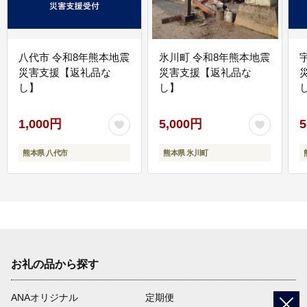
八代市 令和8年熊本地震
氷川町 令和8年熊本地震
災害支援【返礼品な
災害支援【返礼品な
し】
し】
し
1,000円
5,000円
5
熊本県 八代市
熊本県 氷川町
お礼の品から探す
ANAオリジナル
定期便