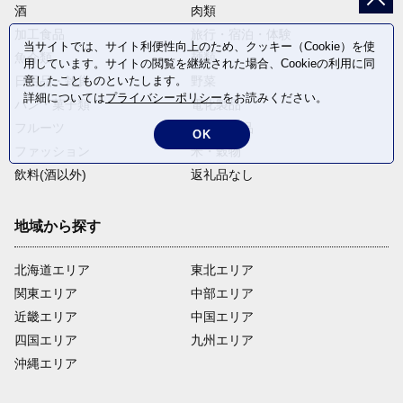
酒
肉類
加工食品
旅行・宿泊・体験
当サイトでは、サイト利便性向上のため、クッキー（Cookie）を使
魚介類
麺類
用しています。サイトの閲覧を継続された場合、Cookieの利用に同
日用品・雑貨
野菜
意したことものといたします。
詳細については
プライバシーポリシー
をお読みください。
パン・菓子類
電化製品
フルーツ
卵・乳製品
OK
ファッション
米・穀物
飲料(酒以外)
返礼品なし
地域から探す
北海道エリア
東北エリア
関東エリア
中部エリア
近畿エリア
中国エリア
四国エリア
九州エリア
沖縄エリア