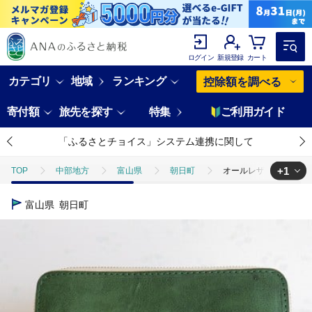
ログイン
新規登録
カート
カテゴリ
地域
ランキング
控除額を調べる
寄付額
旅先を探す
特集
ご利用ガイド
「ふるさとチョイス」システム連携に関して
+1
TOP
中部地方
富山県
朝日町
オールレザー長財布 グリー
TOP
ファッション
財布
オールレザー長財布 グリーン [アトリエ
富山県
朝日町