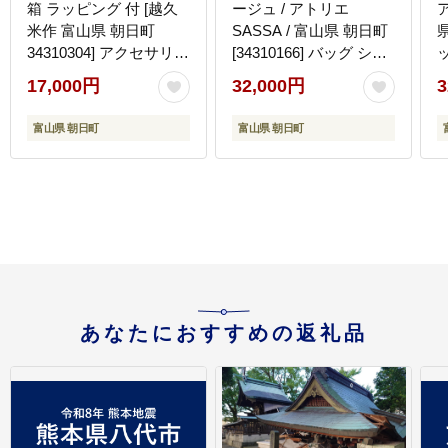
箱 ラッピング 付 [越久
ージュ / アトリエ
米作 富山県 朝日町
SASSA / 富山県 朝日町
県
34310304] アクセサリー
[34310166] バッグ シン
コシノクメサク 漆 イヤ
プル ヴィンテージ ボデ
17,000円
32,000円
3
リング アクセ おしゃれ
ィバッグ 斜めがけ 革 レ
メール便
ザー 帆布
富山県 朝日町
富山県 朝日町
あなたにおすすめの返礼品