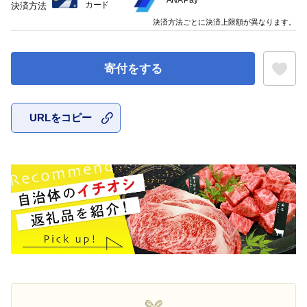
ANA Pay
カード
決済方法
決済方法ごとに決済上限額が異なります。
寄付をする
URLをコピー
お気に入