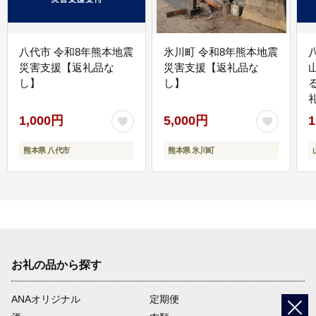
八代市 令和8年熊本地震
氷川町 令和8年熊本地震
災害支援【返礼品な
災害支援【返礼品な
し】
し】
1,000円
5,000円
1
熊本県 八代市
熊本県 氷川町
お礼の品から探す
ANAオリジナル
定期便