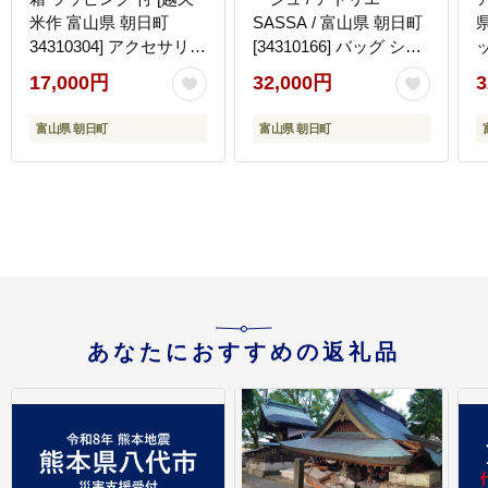
米作 富山県 朝日町
SASSA / 富山県 朝日町
県
34310304] アクセサリー
[34310166] バッグ シン
コシノクメサク 漆 イヤ
プル ヴィンテージ ボデ
17,000円
32,000円
3
リング アクセ おしゃれ
ィバッグ 斜めがけ 革 レ
メール便
ザー 帆布
富山県 朝日町
富山県 朝日町
あなたにおすすめの返礼品