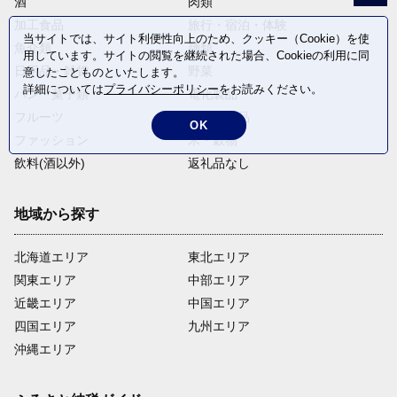
酒
肉類
加工食品
旅行・宿泊・体験
当サイトでは、サイト利便性向上のため、クッキー（Cookie）を使
魚介類
麺類
用しています。サイトの閲覧を継続された場合、Cookieの利用に同
日用品・雑貨
野菜
意したことものといたします。
詳細については
プライバシーポリシー
をお読みください。
パン・菓子類
電化製品
フルーツ
卵・乳製品
OK
ファッション
米・穀物
飲料(酒以外)
返礼品なし
地域から探す
北海道エリア
東北エリア
関東エリア
中部エリア
近畿エリア
中国エリア
四国エリア
九州エリア
沖縄エリア